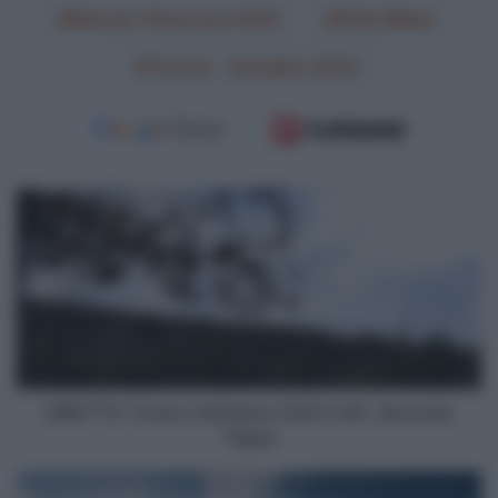
Bahrain Victorious 2025
Pello Bilbao
Tirreno - Adriatico 2025
DIRETTA
Tirreno-
Adriatico
2025
LIVE,
Seconda
Tappa
DIRETTA Tirreno-Adriatico 2025 LIVE, Seconda
Tappa
DIRETTA