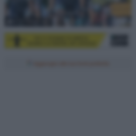
© ASO / Charly Lopez
Aggiungici alle tue fonti preferite