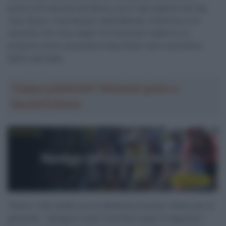
posto a 53 secondi da Ganna, ma 31 dal migliore dei big
Juan Ayuso, il portacolori della Bahrain Victorious si è
sorpreso nel corso degli 11,5 chilometri odierni e si
propone come una pedina importante nello scacchiere
tattico del team.
Troppa pubblicità? Abbonati gratis a
SpazioCiclismo
“Avevo i miei dubbi se ero all’altezza di poter lottare per la
generale – spiega ai nostri microfoni dopo il traguardo –