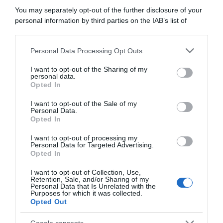
l’ultima, ma non avevo
causa di un’infezione virale
You may separately opt-out of the further disclosure of your
aspettative”
25 Giugno 2026, 19:30
personal information by third parties on the IAB’s list of
2 Agosto 2026, 11:11
downstream participants.
Personal Data Processing Opt Outs
This information may also be disclosed by us to third parties
on the IAB’s List of Downstream Participants that may further
I want to opt-out of the Sharing of my
disclose it to other third parties.
personal data.
Opted In
Please note that this website/app uses one or more Google
services and may gather and store information including but
I want to opt-out of the Sale of my
Personal Data.
not limited to your visit or usage behaviour. You may click to
Opted In
grant or deny consent to Google and its third-party tags to
use your data for below specified purposes in below Google
I want to opt-out of processing my
Bahrain Victorious, Pello
Bahrain Victorious, le
consent section.
Personal Data for Targeted Advertising.
Bilbao annuncia il ritiro a fine
ambizioni di Pello Bilbao e
Opted In
stagione: “Il ciclismo mi
l’incertezza sul futuro:
mancherà, ma è impegnativo
“Vedremo nel corso
I want to opt-out of Collection, Use,
continuare a gareggiare ai
dell’anno”
Retention, Sale, and/or Sharing of my
massimi livelli anno dopo
Personal Data that Is Unrelated with the
20 Febbraio 2026, 14:01
Purposes for which it was collected.
anno”
Opted Out
11 Aprile 2026, 14:18
Google consents