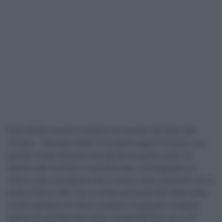
Pello Bilbao pronto a mettersi al servizio del team alla
Tirreno – Adriatico 2025. Il corridore basco ha corso una
grande Strade Bianche chiudendo al quinto posto “la
classica del nord più a sud d’Europa”, proseguendo un
ottimo inizio di stagione che lo aveva visto centrare il terzo
posto finale a UAE Tour e Volta a la Comunitat Valenciana,
confermandosi corridore completo di grande costanza.
Autore di una discreta crono, chiusa alla fine con il 27°