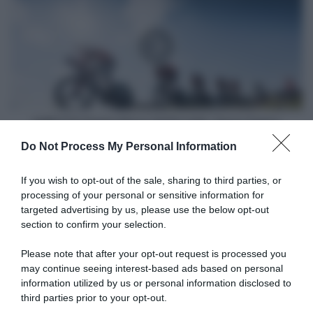
Parigi-
Nizza
2025
LIVE,
Terza
Tappa
DIRETTA Parigi-Nizza 2025 LIVE, Terza Tappa
Do Not Process My Personal Information
Articoli correlati
If you wish to opt-out of the sale, sharing to third parties, or
processing of your personal or sensitive information for
targeted advertising by us, please use the below opt-out
section to confirm your selection.
Please note that after your opt-out request is processed you
may continue seeing interest-based ads based on personal
information utilized by us or personal information disclosed to
Bahrain-Victorious, Pello
Bahrain Victorious, Pello
Bilbao si congeda da San
Bilbao non potrà fare il suo
third parties prior to your opt-out.
Sebastian: “Mi volevo godere
ultimo Tour de France a