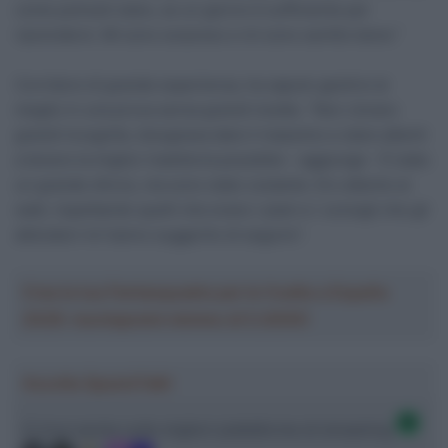
come potresti stare, se un giorno è sufficiente per
riprendersi. Mi sono sorpreso e mi sono sentito bene.”
Corridore di grande esperienza, ha saputo gestirsi al
meglio in una prova senza grandi insidie. “Non c’erano
grandi incognite, bisognava dare il massimo e stare attenti
a tenere la miglior traiettoria possibile – aggiunge – È stato
un grande sforzo, ma sono stato costante. Ero attento ai
watt, rispettando quelli che erano i piani e i consigli che gli
allenatori mi hanno suggerito di seguire”.
Crea la tua Fantasquadra per la Vuelta a España
2026: montepremi minimo di 5.000€!
Ascolta SpazioTalk!
Ci trovi anche sulle migliori piattaforme di streaming