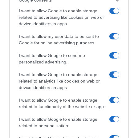
I want to allow Google to enable storage
related to advertising like cookies on web or
device identifiers in apps.
I want to allow my user data to be sent to
Google for online advertising purposes.
Vuelta a Murcia 2026, Pello
Vuelta a Murcia 2026, Pello
Bilbao commenta
Bilbao: “Primo giorno di gara
I want to allow Google to send me
l’annullamento della 2ª
intenso e molto stressante. I
personalized advertising.
tappa: “All’inizio sembrava
due davanti andavano troppo
fattibile, ma poi abbiamo
veloce”
I want to allow Google to enable storage
trovato raffiche davvero
14 Febbraio 2026, 8:50
related to analytics like cookies on web or
molto forti”
device identifiers in apps.
14 Febbraio 2026, 14:15
I want to allow Google to enable storage
related to functionality of the website or app.
Commenta
I want to allow Google to enable storage
related to personalization.