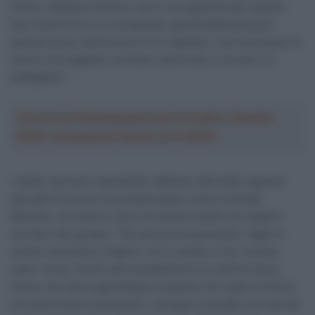
Inoltre, abbiamo Antonio che è una garanzia per questo
tipo di percorsi e si è preparato specificatamente per
questa corsa. Sulla carta è lui il capitano, ma comunque mi
hanno incoraggiato a entrare nella lotta e ora sarò lì a
battagliare.”
Crea la tua Fantasquadra per la Vuelta a España
2026: montepremi minimo di 5.000€!
I dubbi venivano soprattutto dall’aver affrontato appena
due giorni fa una corsa estenuante come la Strade
Bianche, uno sforzo che si fa sentire anche nei migliori
corridori del gruppo: “Sto ancora recuperando. Oggi ho
sentito sensazioni migliori, mi è costato un po’ entrare
nella “corsa” ma fin dal riscaldamento mi sentivo bene.
Penso che devo approfittare di questo mio stato di forma.
Ho avuto buone sensazioni, ma dopo la Strade non sai mai