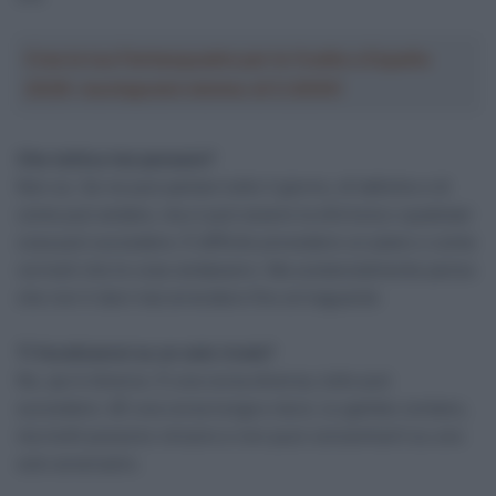
Crea la tua Fantasquadra per la Vuelta a España
2026: montepremi minimo di 5.000€!
Che tattica hai pensato?
Non so. Se ne può parlare tutto il giorno, di tattiche e di
come può andare, ma ci può essere la sfortuna o qualsiasi
cosa può succedere. È difficile prevedere un piano o come
vorresti che le cose andassero. Ma sostanzialmente penso
che non ti devi mai arrendere fino al traguardo
Ti focalizzerai su un solo rivale?
No, qui è diverso. È una corsa diversa, tutto può
succedere. èÈ una corsa lunga e dura. Le gambe contano,
ma molti possono vincere e non puoi concentrarti su uno
solo avversario.