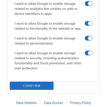
"con
I want to allow Google to enable storage
buone
related to analytics like cookies on web or
gambe
Parigi-Roubaix 2025, Filippo Ganna al via "con
device identifiers in apps.
e
buone gambe e per fare qualcosa si buono"
per
I want to allow Google to enable storage
fare
related to functionality of the website or app.
qualcosa
Commenta
si
I want to allow Google to enable storage
buono"
related to personalization.
I want to allow Google to enable storage
© Copyright 2026, All Rights Reserved Designed by
related to security, including authentication
functionality and fraud prevention, and other
©SpazioCiclismo
Preferenze Privacy
user protection.
Contatti
Redazione
Privacy & Cookie Policy
Pubblicità
Lavora con noi
VeloPro
CONFIRM
Facebook
X
You
Apple
Spotify
Google
Telegram
RSS
Tube
Play
Data Deletion
Data Access
Privacy Policy