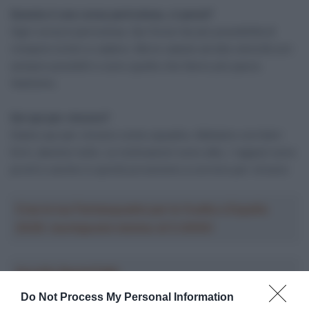
Questa è una corsa pericolosa, ci pensi?
Ogni corsa è pericolosa. Qui forse hai più possibilità di
rompere la bici e cadere. Ma le cadute ad alta velocità son
sempre possibili e sono quelle che fanno più paura.
Vedremo.
Sei qui per vincere?
Siamo qui per vincere come squadra. Abbiamo corridori
forti, daremo tutto. Le motivazioni sono alte, i ragazzi sono
pronti e anche io quindi proveremo a correre per vincere
Crea la tua Fantasquadra per la Vuelta a España
2026: montepremi minimo di 5.000€!
Ascolta SpazioTalk!
Do Not Process My Personal Information
Ci trovi anche sulle migliori piattaforme di streaming