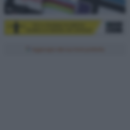
© Sirotti
Aggiungici alle tue fonti preferite