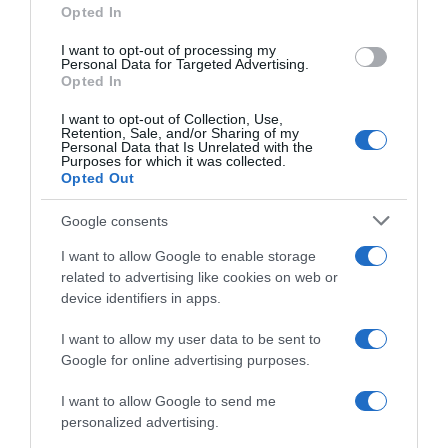
Opted In
grant or deny consent to Google and its third-party tags to
use your data for below specified purposes in below Google
I want to opt-out of processing my
consent section.
Personal Data for Targeted Advertising.
Opted In
DIRETTA
Parigi-
I want to opt-out of Collection, Use,
Roubaix
Retention, Sale, and/or Sharing of my
2025
Personal Data that Is Unrelated with the
Purposes for which it was collected.
LIVE
Opted Out
Google consents
I want to allow Google to enable storage
DIRETTA Parigi-Roubaix 2025 LIVE
related to advertising like cookies on web or
device identifiers in apps.
Parigi-
Roubaix
I want to allow my user data to be sent to
2025,
Google for online advertising purposes.
Filippo
Ganna
I want to allow Google to send me
al
personalized advertising.
via