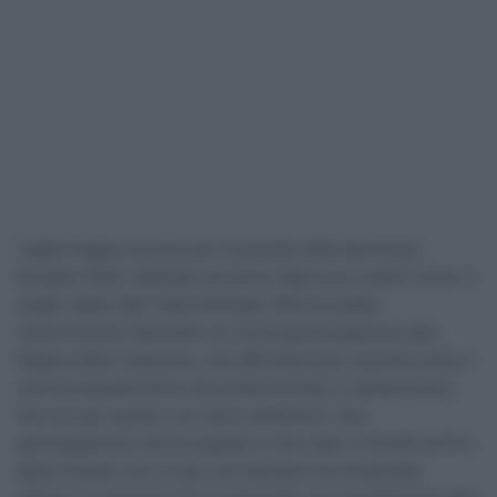
Tadej Pogacar pronto per la grande sfida alla Parigi –
Roubaix 2025. Abituato ad uscire dalla sua comfort zone, il
leader della UAE Team Emirates XRG ha alzato
ulteriormente l’asticella con la sua partecipazione alla
Regina delle Classiche, che affronterà per la prima volta in
carriera (quantomeno da professionista, e cambia tutto),
ma non per questo con meno ambizioni. Una
partecipazione che fa sognare e che dopo il trionfo al Giro
delle Fiandre non si può non pensare sia mirata alla