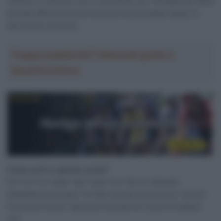
vittoria. Lo sloveno non si nasconde, pur consapevole della
grande difficoltà di una impresa che potrebbe dargli un
altro pezzo di storia.
Troppa pubblicità? Abbonati gratis a
SpazioCiclismo
Come arrivi a questa corsa?
Per me è un sfida. Non vedo l’ora. Mi son allenato
abbastanza sul pavé, ho fatto questa corsa da jrs, ma non
ho grandi ricordi. Speriamo di poterne creare di migliori
ora