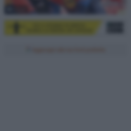
© Sirotti
Aggiungici alle tue fonti preferite