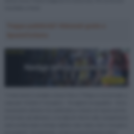
aveva corso l’intera stagione di ciclocross, fino al bronzo
mondiale a Hulst.
Troppa pubblicità? Abbonati gratis a
SpazioCiclismo
“L’intervento è andato a buon fine e Thibau è ora tornato a
casa per iniziare il recupero – fa sapere la squadra – Sono
necessarie almeno tre settimane e mezzo di riposo prima
di tornare ad allenarsi, e la data di ritorno alle competizioni
sarà confermata a tempo debito man mano che il recupero
procederà”. Ovviamente, ormai la sua primavera deve