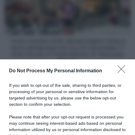
Michael
Valgren
resiste
al
ritorno
dei
big!
Tirreno-Adriatico 2026, Michael Valgren resiste al
Isaac
ritorno dei big! Isaac Del Toro (2°) torna leader, 5°
Del
Giulio Ciccone, 6° Giulio Pellizzari, 8° Alessandro
Toro
Pinarello
(2°)
Do Not Process My Personal Information
torna
leader,
Articoli correlati
5°
If you wish to opt-out of the sale, sharing to third parties, or
Giulio
processing of your personal or sensitive information for
Ciccone,
targeted advertising by us, please use the below opt-out
6°
section to confirm your selection.
Giulio
Pellizzari,
Please note that after your opt-out request is processed you
8°
may continue seeing interest-based ads based on personal
Alessandro
information utilized by us or personal information disclosed to
Giro di Polonia 2026,
Giro di Polonia 2026, tripletta
Pinarello