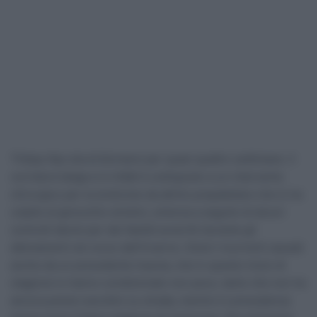
Thibau Nys dovrà fermarsi per quasi quattro settimane. Il
corridore belga si è infatti è sottoposto a un intervento
chirurgico per la sindrome da attrito prepatellare che lo ha
colpito al ginocchio sinistro, emersa a seguito di alcuni
controlli decisi per dei fastidi avvertiti durante gli
allenamenti nel corso dell’inverno. Dolori ricorrenti causati
anche da un precedente trauma, che in questo inizio di
stagione lo hanno condizionato non poco, tanto che non ha
ancora potuto esordire su strada, mentre in precedenza