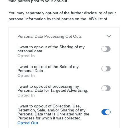
Jonathan Milan fa tripletta:
per Jonathan Milan! 3°
third parties prior to your opt-out.
“Ho lavorato duramente per
Alessandro Romele, 5° Daniel
raggiungere questo livello; la
Skerl
You may separately opt-out of the further disclosure of your
fuga? Ho visto due corridori
5 Agosto 2026, 16:33
personal information by third parties on the IAB’s list of
attaccati e mi son detto:
downstream participants.
perché non seguirli?”
5 Agosto 2026, 19:43
Personal Data Processing Opt Outs
This information may also be disclosed by us to third parties
on the IAB’s List of Downstream Participants that may further
I want to opt-out of the Sharing of my
disclose it to other third parties.
personal data.
Opted In
Please note that this website/app uses one or more Google
services and may gather and store information including but
I want to opt-out of the Sale of my
Personal Data.
not limited to your visit or usage behaviour. You may click to
Opted In
grant or deny consent to Google and its third-party tags to
use your data for below specified purposes in below Google
I want to opt-out of processing my
Vuelta a España 2026, a
Giro di Polonia 2026,
consent section.
Personal Data for Targeted Advertising.
rischio la partecipazione di
Jonathan Milan fa subito bis:
Opted In
Thibau Nys, che deve
“È stato caotico, ma mi sono
recuperare da un’infezione
divertito. Mi ha sorpreso
I want to opt-out of Collection, Use,
l’azione di Romele”
Retention, Sale, and/or Sharing of my
4 Agosto 2026, 19:59
Personal Data that Is Unrelated with the
4 Agosto 2026, 18:20
Purposes for which it was collected.
Opted Out