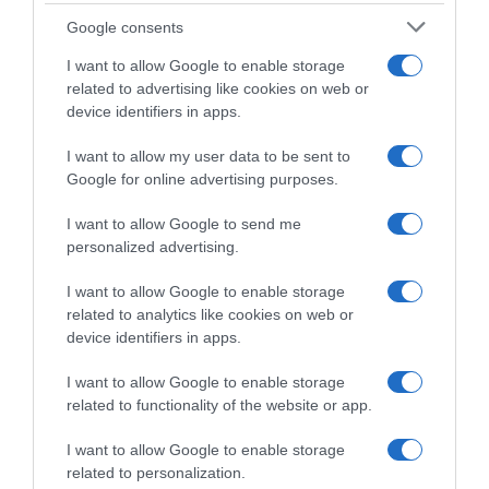
Google consents
I want to allow Google to enable storage
related to advertising like cookies on web or
device identifiers in apps.
I want to allow my user data to be sent to
Google for online advertising purposes.
Giro di Polonia 2026,
Giro di Polonia 2026,
Jonathan Milan si impone
Jonathan Milan dopo il primo
I want to allow Google to send me
nettamente su Paul Magnier!
successo in maglia tricolore:
personalized advertising.
3° Matteo Malucelli, 5° Daniel
“È stato davvero speciale
Skerl
correre con questa nuova
I want to allow Google to enable storage
maglia, è andato tutto alla
4 Agosto 2026, 16:28
related to analytics like cookies on web or
perfezione”
device identifiers in apps.
4 Agosto 2026, 10:22
I want to allow Google to enable storage
related to functionality of the website or app.
Commenta
I want to allow Google to enable storage
related to personalization.