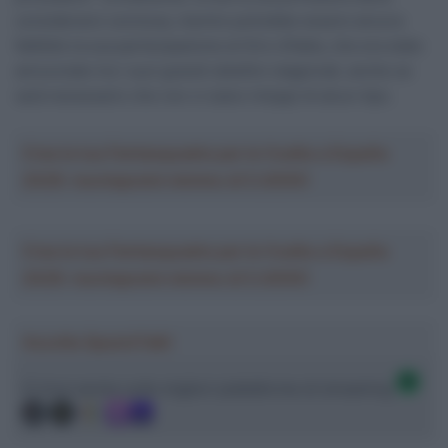
considerarsi conclusa, mentre potrebbe essere ancora
fattibile la sua partecipazione al Giro d’Italia, che era stato
annunciato tra i suoi grandi obiettivi stagionali, anche se
sarà necessario che non ci siano intoppi di alcun tipo.
Crea la tua Fantasquadra per la Vuelta a España
2026: montepremi minimo di 5.000€!
Crea la tua Fantasquadra per la Vuelta a España
2026: montepremi minimo di 5.000€!
Ascolta SpazioTalk!
Ci trovi anche sulle migliori piattaforme di streaming