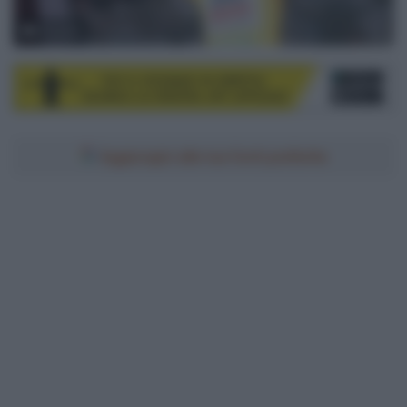
© Sirotti
Aggiungici alle tue fonti preferite