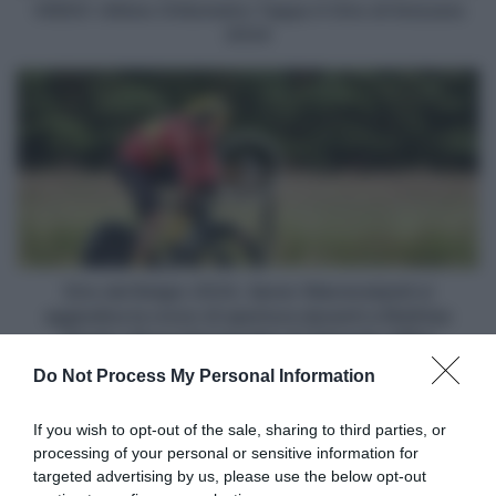
VIDEO: Ultimo Chilometro Tappa 4 Giro di Svizzera
2024
Giro
del
Belgio
2024,
Søren
Wærenskjold
si
aggiudica
la
crono
Giro del Belgio 2024, Søren Wærenskjold si
di
aggiudica la crono di apertura davanti a Mathias
apertura
Vacek e Rune Herregodts! 4° Edoardo Affini
davanti
Do Not Process My Personal Information
a
Articoli correlati
Mathias
Vacek
If you wish to opt-out of the sale, sharing to third parties, or
e
processing of your personal or sensitive information for
Rune
targeted advertising by us, please use the below opt-out