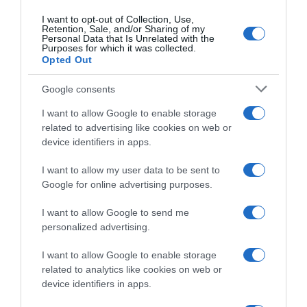
allenarmi in altura per
Yates vince la corsa
I want to opt-out of Collection, Use,
preparare il Giro”
Retention, Sale, and/or Sharing of my
18 Aprile 2026, 17:27
Personal Data that Is Unrelated with the
18 Aprile 2026, 17:59
Purposes for which it was collected.
Opted Out
Google consents
I want to allow Google to enable storage
related to advertising like cookies on web or
device identifiers in apps.
I want to allow my user data to be sent to
Google for online advertising purposes.
O Gran Camiño 2026, Adam
O Gran Camiño 2026, tappa e
Yates si gode la giornata da
maglia per Adam Yates! 3°,
I want to allow Google to send me
tappa e maglia: “Sapevo di
Alessandro Pinarello perde il
personalized advertising.
star bene, ma sentivo la
primato
pressione di dover fare
17 Aprile 2026, 15:40
I want to allow Google to enable storage
risultato”
related to analytics like cookies on web or
17 Aprile 2026, 17:00
device identifiers in apps.