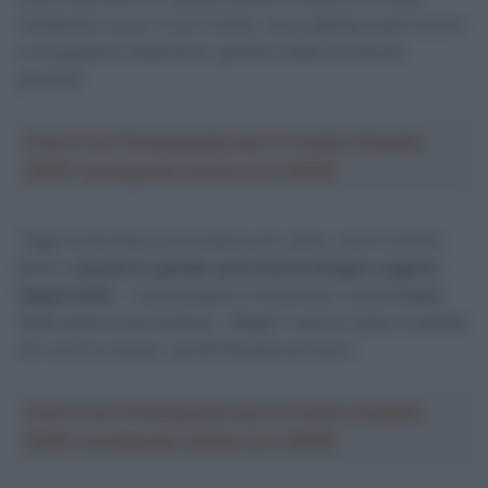
rimbalzavo un po’ e non è bello, ma le gambe erano buone
e la squadra è stata forte, quindi è stata una buona
giornata”.
Crea la tua Fantasquadra per la Vuelta a España
2026: montepremi minimo di 5.000€!
“Oggi la mia idea era di essere più calmo, ma mi sentivo
bene e
quando le gambe sono buone bisogna cogliere
l’opportunità
– ha proseguito il britannico, nuova Maglia
Gialla della corsa elvetica – Magari il giorno dopo le gambe
non sono le stesse, quindi bisogna provarci”.
Crea la tua Fantasquadra per la Vuelta a España
2026: montepremi minimo di 5.000€!