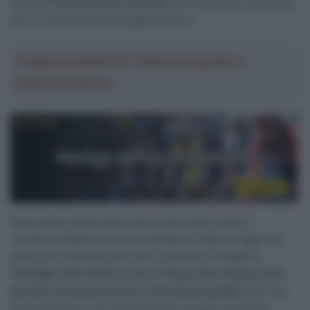
salita al
Passo del San Gottardo
ed ha trionfato al termine
dei 171 chilometri della tappa odierna.
Troppa pubblicità? Abbonati gratis a
SpazioCiclismo
Intervistato subito dopo l’arrivo dai nostri inviati, il
corridore britannico ha commentato il finale di oggi, nel
quale gli è mancato poco per riprendere il fuggitivo:
“
Sarebbe stato bello se non ci fosse stato nessun altro
davanti, ma penso di aver avuto buone gambe
. Non ero
molto fiducioso con questo settore di pavé nel finale,