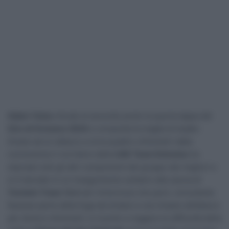
Adam Yates
chiude al secondo posto la quarta tappa del
Giro di Svizzera 2024
e conquista la maglia di leader.
Grazie ad un attacco a circa quattro chilometri dalla
conclusione il corridore della
UAE Team Emirates
ha
staccato tutti gli altri componenti del gruppo dei migliori e
si è lanciato in un inseguimento solitario alla caccia di
Torstein Traen
(Bahrain Victorious) che però, nonostante
facesse parte della fuga da lontano e sia rimasto all’attacco
per diversi chilometri, è riuscito a reggere le difficoltà della