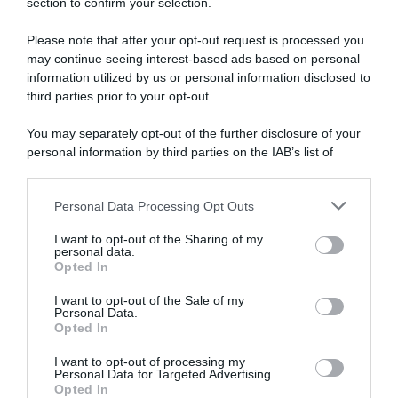
Herregodts!
section to confirm your selection.
4°
Edoardo
Please note that after your opt-out request is processed you
Affini
may continue seeing interest-based ads based on personal
information utilized by us or personal information disclosed to
Giro d’Italia 2026, Adam
Giro d’Italia 2026, Adam
Yates si ritira: il britannico
Yates leader della UAE: “Mi
third parties prior to your opt-out.
non riparte per la
sento in buona forma e, se le
commozione cerebrale dopo
cose andranno per il verso
You may separately opt-out of the further disclosure of your
la maxi caduta
giusto, potremo dire la
personal information by third parties on the IAB’s list of
nostra in classifica generale”
10 Maggio 2026, 10:47
downstream participants.
4 Maggio 2026, 16:43
Personal Data Processing Opt Outs
This information may also be disclosed by us to third parties
on the IAB’s List of Downstream Participants that may further
I want to opt-out of the Sharing of my
disclose it to other third parties.
personal data.
Opted In
Please note that this website/app uses one or more Google
services and may gather and store information including but
I want to opt-out of the Sale of my
Personal Data.
not limited to your visit or usage behaviour. You may click to
Opted In
grant or deny consent to Google and its third-party tags to
use your data for below specified purposes in below Google
I want to opt-out of processing my
O Gran Camiño 2026, Adam
O Gran Camiño 2026,
consent section.
Personal Data for Targeted Advertising.
Yates conquista la classifica
Alessandro Pinarello si
Opted In
generale: “Ora tornerò ad
prende l’ultima tappa! Adam