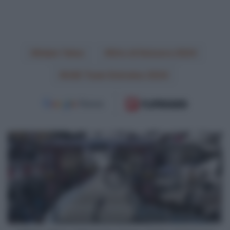
Adam Yates
Giro di Svizzera 2024
UAE Team Emirates 2024
VIDEO:
Ultimo
Chilometro
Tappa
4
Giro
di
Svizzera
2024