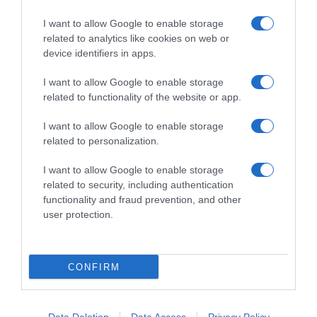
25 Aprile 2026, 11:12
accettare di non riuscire a
I want to allow Google to enable storage
seguire i migliori”
related to analytics like cookies on web or
12 Marzo 2026, 9:24
device identifiers in apps.
I want to allow Google to enable storage
related to functionality of the website or app.
Commenta
I want to allow Google to enable storage
related to personalization.
I want to allow Google to enable storage
© Copyright 2026, All Rights Reserved Designed by
related to security, including authentication
functionality and fraud prevention, and other
©SpazioCiclismo
Preferenze Privacy
user protection.
Contatti
Redazione
Privacy & Cookie Policy
Pubblicità
Lavora con noi
VeloPro
CONFIRM
Facebook
X
You
Apple
Spotify
Google
Telegram
RSS