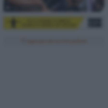
© ASO / Billy Ceusters
Aggiungici alle tue fonti preferite