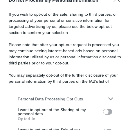
Do Not Process My Personal Information
milioni
Articoli correlati
da
parte
If you wish to opt-out of the sale, sharing to third parties, or
della
processing of your personal or sensitive information for
Ineos
targeted advertising by us, please use the below opt-out
Grenadiers
section to confirm your selection.
Please note that after your opt-out request is processed you
may continue seeing interest-based ads based on personal
information utilized by us or personal information disclosed to
Tour de France 2026, ultima
Tudor Pro Cycling, Julian
partecipazione per Julian
Alaphilippe a caccia di tappe
third parties prior to your opt-out.
Alaphilippe? “Non c’è nulla di
al Tour de France
ufficiale, ma non aspettatevi
You may separately opt-out of the further disclosure of your
23 Giugno 2026, 10:03
di rivedermi”
personal information by third parties on the IAB’s list of
25 Luglio 2026, 19:48
downstream participants.
Personal Data Processing Opt Outs
This information may also be disclosed by us to third parties
on the IAB’s List of Downstream Participants that may further
I want to opt-out of the Sharing of my
disclose it to other third parties.
personal data.
Opted In
Please note that this website/app uses one or more Google
services and may gather and store information including but
I want to opt-out of the Sale of my