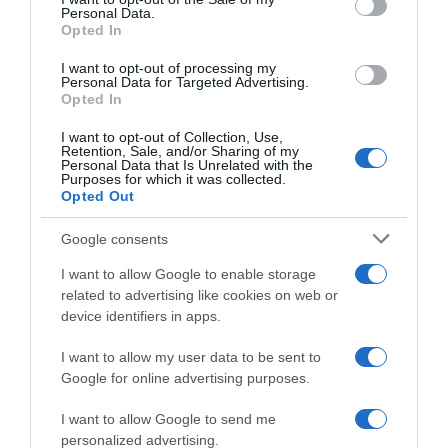
Personal Data.
not limited to your visit or usage behaviour. You may click to
Opted In
grant or deny consent to Google and its third-party tags to
use your data for below specified purposes in below Google
I want to opt-out of processing my
Tudor, Julian Alaphilippe
Tudor, Marion Rousse spiega
consent section.
Personal Data for Targeted Advertising.
salta i campionati nazionali
il momento difficile del
Opted In
per concentrarsi sul Tour de
compagno Julian
France
Alaphilippe: “Ha bisogno di
I want to opt-out of Collection, Use,
una pausa. Può ancora
Retention, Sale, and/or Sharing of my
22 Giugno 2026, 14:06
raggiungere grandi
Personal Data that Is Unrelated with the
Purposes for which it was collected.
traguardi”
Opted Out
28 Aprile 2026, 9:01
Google consents
I want to allow Google to enable storage
related to advertising like cookies on web or
device identifiers in apps.
I want to allow my user data to be sent to
Google for online advertising purposes.
Liegi-Bastogne-Liegi 2026,
Tudor, Julian Alaphilippe tra
Julian Alaphilippe costretto
passato e presente: “So che
I want to allow Google to send me
al forfait “per motivi medici”
non sono ancora da buttare,
personalized advertising.
anche se a volte fatico ad