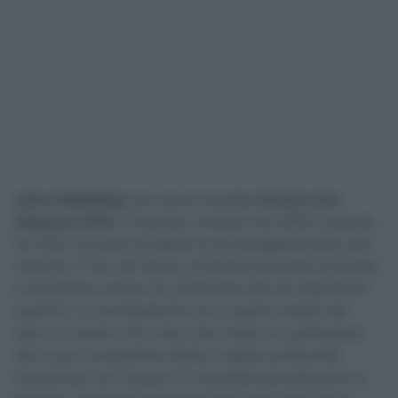
Julian Alaphilippe
non sarà al via della
Classica San
Sebastian 2025
. Il francese, vincitore nel 2018 e secondo
nel 2024, ha scelto di saltare la corsa spagnola
dopo aver
concluso il Tour de France, al termine del quale ha iniziato
a manifestare sintomi di un’infezione alle vie respiratorie
superiori. In coordinamento con il reparto medico del
team, si è deciso che il due volte iridato non parteciperà
alla corsa in programma sabato 2 agosto
preferendo
concentrarsi sul recupero in vista della seconda parte di