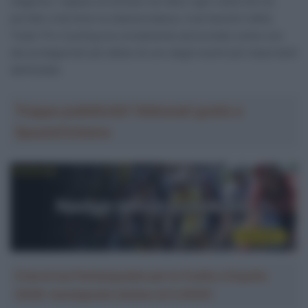
stagione. Capace di entrare nei dieci ogni volta che ha
portato a termine la classica basca, il portacolori della
Tudor Pro Cycling era ovviamente annunciato come uno
dei protagonisti più attesi di uno degli eventi più importanti
dell’estate.
Troppa pubblicità? Abbonati gratis a
SpazioCiclismo
Crea la tua Fantasquadra per la Vuelta a España
2026: montepremi minimo di 5.000€!