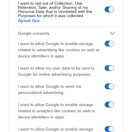
più calde
14 Luglio 2026, 11:17
I want to opt-out of Collection, Use,
Retention, Sale, and/or Sharing of my
23 Luglio 2026, 16:09
Personal Data that Is Unrelated with the
Purposes for which it was collected.
Opted Out
Google consents
I want to allow Google to enable storage
related to advertising like cookies on web or
device identifiers in apps.
I want to allow my user data to be sent to
Google for online advertising purposes.
Tour de France 2026, il
Tour de France 2026, Matteo
calvario di Arvid De Kleijn: “Il
Trentin sulla questione
I want to allow Google to send me
mio corpo non voleva andare
caldo: “Penso che dobbiamo
personalized advertising.
avanti, ma ho tenuto duro
davvero sederci attorno a un
pensando a mio padre”
tavolo e capire cosa faremo
I want to allow Google to enable storage
in futuro, perché di sicuro
7 Luglio 2026, 9:00
related to analytics like cookies on web or
non è salutare”
device identifiers in apps.
6 Luglio 2026, 16:50
I want to allow Google to enable storage