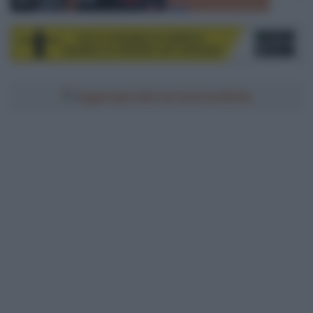
© Sirotti
Aggiungici alle tue fonti preferite