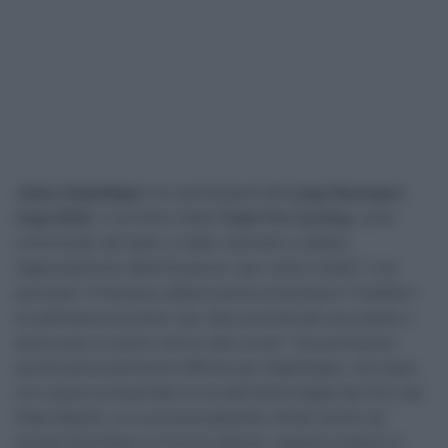
Julian Alaphilippe
non parteciperà alla
Liegi-Bastogne-
Liegi 2026
. Il corridore della
Tudor Pro Cycling
, come
comunicato dal team, è stato costretto a saltare
l’appuntamento della Doyenne “per motivi medici” non
precisati. Il francese salterà anche la Eschborn-Frankfurt
di settimana prossima “per dare priorità alla sua salute e
assicurare un pieno ritorno alle corse”. Una primavera
quindi particolarmente difficile per Alaphilippe, che dopo
non essersi presentato al via dell’ultima tappa del Giro dei
Paesi Baschi, si è successivamente ritirato anche ad
Amstel Gold Race e Freccia Vallone, segnali evidenti di