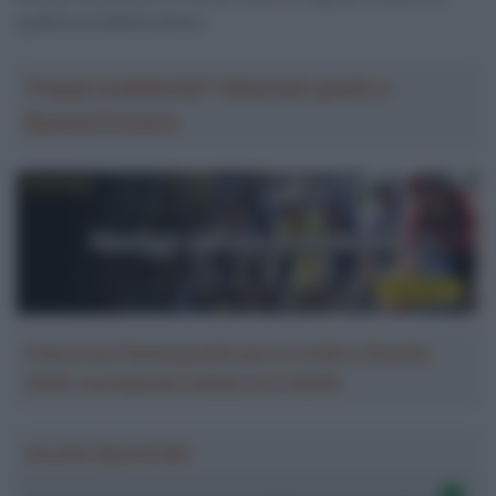
qualche problema fisico.
Troppa pubblicità? Abbonati gratis a
SpazioCiclismo
Crea la tua Fantasquadra per la Vuelta a España
2026: montepremi minimo di 5.000€!
Ascolta SpazioTalk!