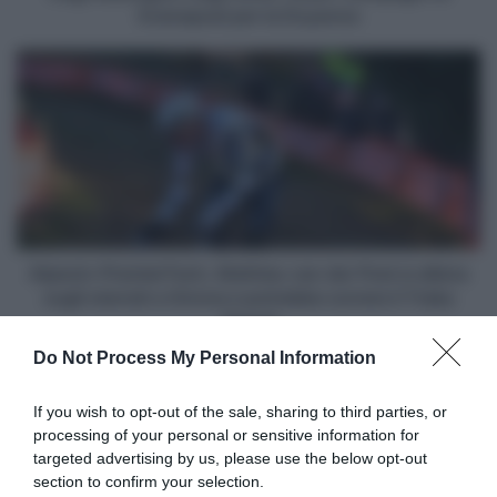
la
Evenepoel per la Doyenne
Doyenne
Alpecin-
PremierTech,
Mathieu
van
der
Poel
si
allena
sugli
sterrati
Alpecin-PremierTech, Mathieu van der Poel si allena
a
sugli sterrati a Girona e potrebbe correre il Traka
Girona
Gravel
e
Do Not Process My Personal Information
potrebbe
Articoli correlati
correre
il
If you wish to opt-out of the sale, sharing to third parties, or
Traka
processing of your personal or sensitive information for
Gravel
targeted advertising by us, please use the below opt-out
section to confirm your selection.