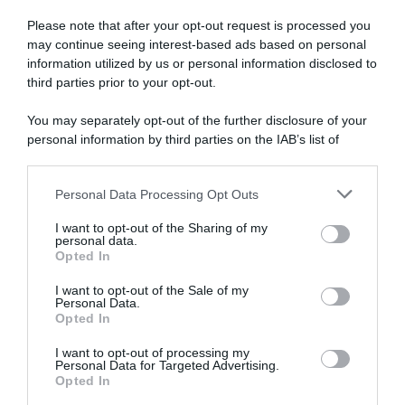
Please note that after your opt-out request is processed you
may continue seeing interest-based ads based on personal
information utilized by us or personal information disclosed to
Tudor Pro Cycling, si
Tour de France 2026, ultima
separano le strade con il DS
partecipazione per Julian
third parties prior to your opt-out.
Scheidecker prima del Tour
Alaphilippe? “Non c’è nulla di
de France: “Avevamo una
ufficiale, ma non aspettatevi
You may separately opt-out of the further disclosure of your
visione diversa del futuro
di rivedermi”
personal information by third parties on the IAB’s list of
riguardo all’organizzazione
25 Luglio 2026, 19:48
downstream participants.
della nostra squadra”
26 Luglio 2026, 9:18
Personal Data Processing Opt Outs
This information may also be disclosed by us to third parties
on the IAB’s List of Downstream Participants that may further
I want to opt-out of the Sharing of my
disclose it to other third parties.
personal data.
Opted In
Please note that this website/app uses one or more Google
services and may gather and store information including but
I want to opt-out of the Sale of my
Personal Data.
not limited to your visit or usage behaviour. You may click to
Opted In
grant or deny consent to Google and its third-party tags to
use your data for below specified purposes in below Google
I want to opt-out of processing my
CicloMercato 2027, sfida a
Tour de France 2026, Matteo
consent section.
Personal Data for Targeted Advertising.
due per Primoz Roglic?
Trentin si ritira a causa di una
Opted In
Pinarello e Tudor le opzioni
forte febbre