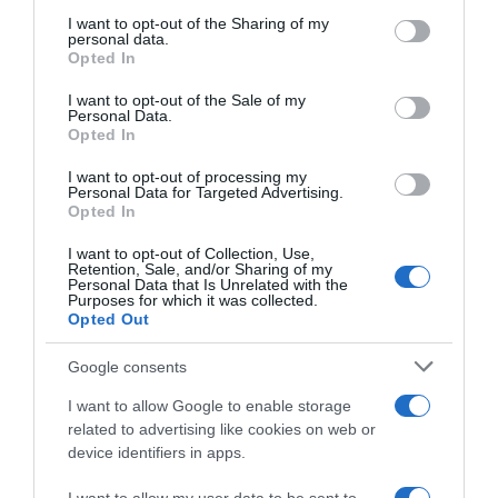
on the IAB’s List of Downstream Participants that may further
I want to opt-out of the Sharing of my
disclose it to other third parties.
personal data.
Opted In
Please note that this website/app uses one or more Google
services and may gather and store information including but
I want to opt-out of the Sale of my
Personal Data.
not limited to your visit or usage behaviour. You may click to
Opted In
grant or deny consent to Google and its third-party tags to
use your data for below specified purposes in below Google
I want to opt-out of processing my
Tour de France 2026, Cian
Tour de France 2026, Cian
consent section.
Personal Data for Targeted Advertising.
Uijtdebroeks colpito dalla
Uijtdebroeks colpito dai
Opted In
febbre: “Spero di poter
crampi nella cronosquadre:
continuare a correre”
“Ho fatto quel che potevo”
I want to opt-out of Collection, Use,
Retention, Sale, and/or Sharing of my
6 Luglio 2026, 18:52
4 Luglio 2026, 18:30
Personal Data that Is Unrelated with the
Purposes for which it was collected.
Opted Out
Google consents
I want to allow Google to enable storage
related to advertising like cookies on web or
device identifiers in apps.