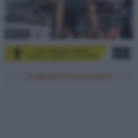
© Sirotti
Aggiungici alle tue fonti preferite