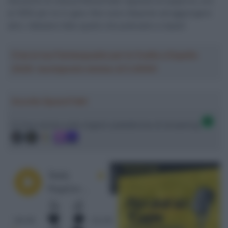
Dal punto di vista professionale riguardo al supporto, era
al 100% per lui in gara. Non sono disposto ad aggiungere
altro. Abbiamo fatto quello che potevamo e basta”.
Crea la tua Fantasquadra per la Vuelta a España
2026: montepremi minimo di 5.000€!
Ascolta SpazioTalk!
Ci trovi anche sulle migliori piattaforme di streaming