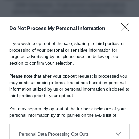
di
CDM Ciclocross, 12 gli azzurri convocati per la
Namur:
prova di Namur: presente anche Stefano Viezzi,
presente
leader di coppa tra gli jrs
anche
Do Not Process My Personal Information
Stefano
Articoli correlati
Viezzi,
leader
If you wish to opt-out of the sale, sharing to third parties, or
di
processing of your personal or sensitive information for
coppa
targeted advertising by us, please use the below opt-out
tra
section to confirm your selection.
gli
jrs
Please note that after your opt-out request is processed you
may continue seeing interest-based ads based on personal
information utilized by us or personal information disclosed to
Movistar, Cian Uijtdebroeks
Tour de France 2026, Cian
preparerà la Vuelta a España
Uijtdebroeks si ritira nel
third parties prior to your opt-out.
dopo il ritiro dal Tour de
corso della sesta tappa
France
You may separately opt-out of the further disclosure of your
9 Luglio 2026, 16:45
13 Luglio 2026, 13:30
personal information by third parties on the IAB’s list of
downstream participants.
Personal Data Processing Opt Outs
This information may also be disclosed by us to third parties