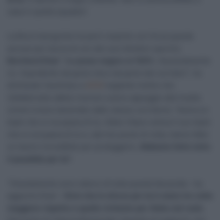
casa in quella squadra”.
La Bora-hansgrohe ha però respinto con forza queste
accuse per bocca di uno dei suoi direttori sportivi,
Bernhard Eisel
: “
Lo posso negare al 100%
. Assolutamente
no. Soprattutto da parte mia e da parte dei corridori”, ha
dichiarato l’austriaco a
GCN
negando inoltre che
Uijtdebroeks abbia ricevuto scarso appoggio alla Vuelta
(come invece lamentato dallo stesso corridore): “Aveva un
team che si occupava di lui, Aleks Vlasov aveva il suo team
che si occupava di lui e, dal mio punto di vista, hanno fatto
un lavoro incredibile per proteggerlo.
Abbiamo fatto tutto
il possibile per lui
“.
“Onestamente sono stanco di tutta questa faccenda – ha
aggiunto Eisel –
Direi che lo sforzo per lui è stato tre volte
maggiore rispetto a quello richiesto per Aleks nel ruolo
.