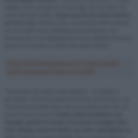
trattato come una specie di nerd dagli altri corridori, ma
anche dai team leader.
Questo perché era molto fanatico
su certe cose
. Pesava il cibo, non pensava che la sua bici
da cronometro fosse abbastanza aerodinamica, non
pensava che il suo abbigliamento fosse abbastanza buono,
quindi ha comprato lui stesso dei calzini diversi”.
Crea la tua Fantasquadra per la Vuelta a España
2026: montepremi minimo di 5.000€!
“Pensavano che fosse troppo fanatico – ha ribadito il
giornalista – Era come qualcuno al liceo che ha preso una
A perché ha studiato bene, solo per sentirsi dire: ‘Oh, hai
preso di nuovo una A?’
È stato vittima di bullismo. Ad
esempio, durante la Vuelta c’era anche un gruppo ‘Anti-
Cian’ sull’app, senza lui dentro, per poter spettegolare su
di lui
. È davvero troppo infantile. Non si sentiva affatto a