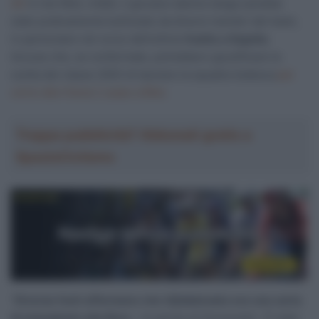
AD
In het Wiel, infatti, il giovane talento belga sarebbe
stato praticamente bullizzato da diversi membri del team,
in particolare nel corso dell’ultima
Vuelta a España
.
Accuse che, se confermate, potrebbero giustificare la
scelta del classe 2003 di lasciare la squadra tedesca
per
unirsi alla Visma | Lease a Bike
.
Troppa pubblicità? Abbonati gratis a
SpazioCiclismo
“
Diverse fonti affermano che Uijtdebroeks era una sorta
di emarginato alla Bora
– le parole di Zonneveld – È stato