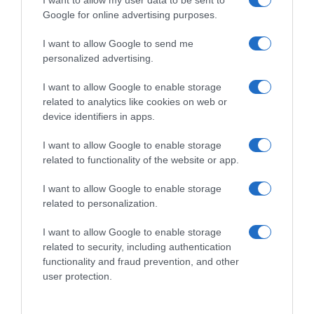
I want to allow my user data to be sent to
Google for online advertising purposes.
Tour de France 2026, Cian
Tour de France 2026, una
Uijtdebroeks al debutto: “La
Movistar con tante frecce
I want to allow Google to send me
top 10 è il nostro obiettivo e
attorno a Cian Uijtdebroeks
personalized advertising.
lotteremo per raggiungerlo”
30 Giugno 2026, 11:23
2 Luglio 2026, 10:19
I want to allow Google to enable storage
related to analytics like cookies on web or
device identifiers in apps.
I want to allow Google to enable storage
related to functionality of the website or app.
Commenta
I want to allow Google to enable storage
related to personalization.
I want to allow Google to enable storage
© Copyright 2026, All Rights Reserved Designed by
related to security, including authentication
functionality and fraud prevention, and other
©SpazioCiclismo
Preferenze Privacy
user protection.
Contatti
Redazione
Privacy & Cookie Policy
Pubblicità
Lavora con noi
VeloPro