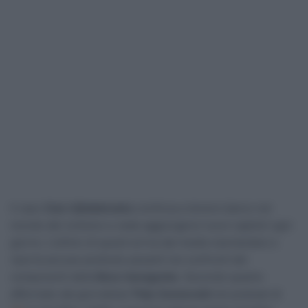
Il caso
Cian Uijtdebroeks
continua a tenere banco nel
mondo del ciclismo e vede aggiungersi nuovi capitoli ogni
giorno. L’ultimo di questi arriva dai media neerlandesi e
riporta accuse piuttosto pesanti nei confronti dei
componenti della
Bora-hansgrohe
. Secondo quanto
affermato dal giornalista
Thijs Zonneveld
nel podcast di