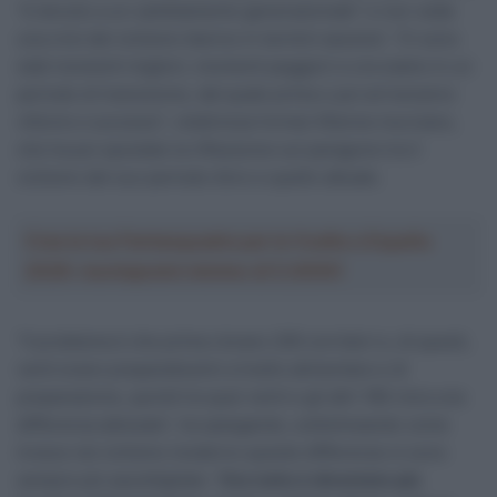
“è dovuto a un cambiamento generazionale” e non vede
una crisi del ciclismo iberico in termini assoluti. “Ci sono
stati momenti migliori, momenti peggiori e ora siamo in un
periodo di transizione, dal quale prima o poi arriveranno
vittorie e successi”, relativizza l’ormai 45enne murciano,
che ha poi spostato la riflessione sul paragone tra il
ciclismo del suo periodo d’oro e quello attuale.
Crea la tua Fantasquadra per la Vuelta a España
2026: montepremi minimo di 5.000€!
“Il problema è che prima c’erano 200 corridori e, di questi,
venti erano preparatissimi a livello alimentare e di
preparazione, quindi tra quei venti e gli altri 180 c’era una
differenza abissale”, ha spiegando, sottolineando come
invece nel ciclismo moderno queste differenze si sono
sempre più assottigliate: “
Ora tutto è diventato più