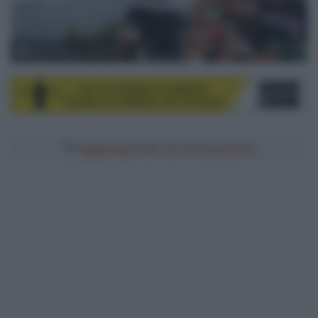
©Photogomez Sport/ASO
Aggiungici alle tue fonti preferite