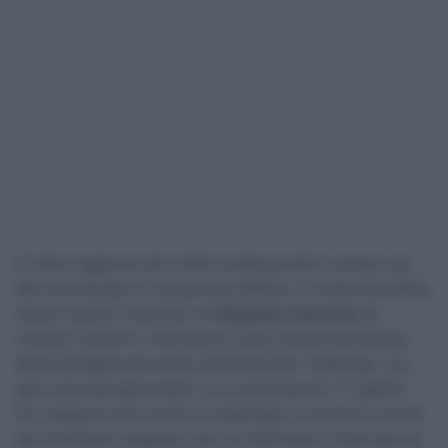
Il livello raggiunto dai ciclisti professionisti è sempre più
alto ed emergere è sempre più difficile. In sintesi potrebbe
essere questo il pensiero di
Alejandro Valverde
sul
ciclismo moderno. Intervenuto nella conferenza stampa
della Cartagena de Indias 2025 Movistar Challenge, una
gara riservata agli amatori a cui parteciperà il 17 agosto,
l’ex campione del mondo ha analizzato il momento vissuto
dal movimento spagnolo, per poi affrontare il tema da una