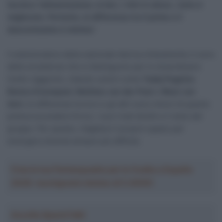
tecnico: l’alimentazione, le bici, i ritiri in altura…tutto è
migliorato. Pertanto, la differenza tra il primo e il
duecentesimo è minima
“.
Il selezionatore della nazionale iberica chiaramente ci sono
delle eccellenze che si distinguono per lo straordinario
livello raggiunto, citando uomini come
Tadej Pogačar
,
Remco Evenepoel
,
Mathieu van der Poel
e
Wout van
Aert
, le differenze tra loro e gli altri sono minori di quanto
poteva succedere fra lui, i suoi rivali diretti e il resto del
gruppo. Per questo, ritagliarsi il proprio spazio per
emergere diventa sempre più difficile.
Crea la tua Fantasquadra per la Vuelta a España
2026: montepremi minimo di 5.000€!
Ascolta SpazioTalk!