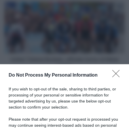
ai
Unibet
campionati
Tietema
nazionali
Rockets,
Gravel
ufficiale
l'arrivo
di
Niklas
Larsen
Unibet Tietema Rockets, ufficiale l'arrivo di Niklas
Larsen
Do Not Process My Personal Information
Articoli correlati
If you wish to opt-out of the sale, sharing to third parties, or
processing of your personal or sensitive information for
targeted advertising by us, please use the below opt-out
section to confirm your selection.
Please note that after your opt-out request is processed you
may continue seeing interest-based ads based on personal