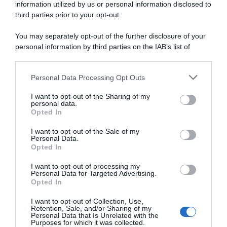
information utilized by us or personal information disclosed to
Tour de France 2026,
Alejandro Valverde, il ruolo
Alejandro Valverde: “Pogačar
da CT della Spagna:
third parties prior to your opt-out.
non è uno scalatore migliore
“Rinuncerei a qualche
di Vingegaard. In salita sono
medaglia mondiale pur di
You may separately opt-out of the further disclosure of your
allo stesso livello”
conquistare un oro
personal information by third parties on the IAB’s list of
dall’ammiraglia. Pogačar? È
2 Luglio 2026, 20:15
downstream participants.
battibile, è un essere umano”
28 Giugno 2026, 12:19
Personal Data Processing Opt Outs
This information may also be disclosed by us to third parties
on the IAB’s List of Downstream Participants that may further
I want to opt-out of the Sharing of my
disclose it to other third parties.
personal data.
Opted In
Please note that this website/app uses one or more Google
services and may gather and store information including but
I want to opt-out of the Sale of my
Personal Data.
not limited to your visit or usage behaviour. You may click to
Opted In
grant or deny consent to Google and its third-party tags to
use your data for below specified purposes in below Google
I want to opt-out of processing my
Spagna, Alejandro Valverde
Spagna, Alejandro Valverde
consent section.
Personal Data for Targeted Advertising.
individua il suo successore:
punta tutto su Juan Ayuso
Opted In
“Noval è eccezionale”
per il futuro: “Sarà il nostro
capitano unico anche al
24 Dicembre 2025, 16:45
I want to opt-out of Collection, Use,
Mondiale di Montréal”
Retention, Sale, and/or Sharing of my
Personal Data that Is Unrelated with the
18 Dicembre 2025, 18:16
Purposes for which it was collected.