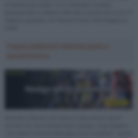
prospettiva più ampia. Tra un fisiologico ricambio
generazionale e campioni affermati, le parole del nuovo CT
spagnolo guardano con fiducia al futuro della Spagna sui
pedali.
Troppa pubblicità? Abbonati gratis a
SpazioCiclismo
Secondo il 45enne, che ritiene ci siano ancora “buoni”
corridori fra i suoi connazionali in gruppo, se gli spagnoli
“non stanno vincendo tante gare come in passato”, questo