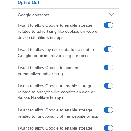
Opted Out
Google consents
I want to allow Google to enable storage
related to advertising like cookies on web or
device identifiers in apps.
I want to allow my user data to be sent to
Google for online advertising purposes.
Mondiali Kigali 2025,
Mondiali Kigali 2025, il neo
Alejandro Valverde ha scelto
CT Alejandro Valverde ha le
I want to allow Google to send me
gli uomini al fianco di Juan
idee chiare: “Mas e Ayuso
personalized advertising.
Ayuso?
hanno un posto assicurato,
alla fine sono tra i migliori
1 Settembre 2025, 14:23
I want to allow Google to enable storage
corridori spagnoli”
related to analytics like cookies on web or
19 Aprile 2025, 9:15
device identifiers in apps.
I want to allow Google to enable storage
related to functionality of the website or app.
Commenta
I want to allow Google to enable storage