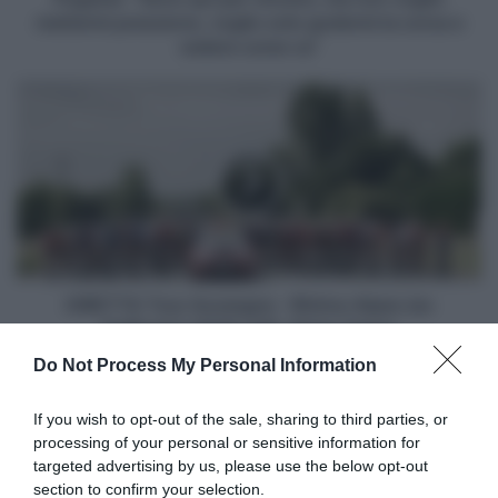
per
mettermi pressione, voglio solo godermi la corsa e
vincere,
vedere come va"
ma
non
DIRETTA
voglio
Tour
mettermi
Auvergne
pressione,
-
voglio
Rhône-
solo
Alpes
godermi
(ex
la
Delfinato)
corsa
2026
e
LIVE,
DIRETTA Tour Auvergne - Rhône-Alpes (ex
vedere
Prima
Delfinato) 2026 LIVE, Prima Tappa
come
Tappa
Do Not Process My Personal Information
va"
Articoli correlati
If you wish to opt-out of the sale, sharing to third parties, or
processing of your personal or sensitive information for
targeted advertising by us, please use the below opt-out
section to confirm your selection.