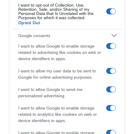
Maglia Rosa: “Mi hanno
vittoria, è un ritorno. Quando
I want to opt-out of Collection, Use,
attaccato e non potevo
non hai le gambe, devi usare
Retention, Sale, and/or Sharing of my
seguire tutte”
testa e cuore”
Personal Data that Is Unrelated with the
Purposes for which it was collected.
7 Giugno 2026, 20:05
7 Giugno 2026, 18:03
Opted Out
Google consents
I want to allow Google to enable storage
related to advertising like cookies on web or
device identifiers in apps.
I want to allow my user data to be sent to
Google for online advertising purposes.
VIDEO: Highlights Tappa 9
VIDEO: Ultimi 4 Chilometri
Giro d’Italia Women 2026
Tappa 9 Giro d’Italia Women
I want to allow Google to send me
2026
7 Giugno 2026, 17:56
personalized advertising.
7 Giugno 2026, 17:23
I want to allow Google to enable storage
related to analytics like cookies on web or
device identifiers in apps.
I want to allow Google to enable storage