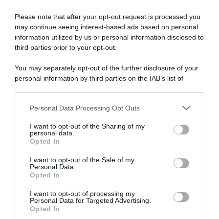
Please note that after your opt-out request is processed you
may continue seeing interest-based ads based on personal
information utilized by us or personal information disclosed to
Giro d’Italia Women 2026,
Giro d’Italia Women 2026,
doppia squalifica per la AG
Demi Vollering si prende
third parties prior to your opt-out.
Insurance-Soudal per
all’ultimo la Maglia Rosa:
somma di cartellini gialli
“Vincere sembra facile, ma
You may separately opt-out of the further disclosure of your
non è mai scontato”
8 Giugno 2026, 9:48
personal information by third parties on the IAB’s list of
7 Giugno 2026, 20:13
downstream participants.
Personal Data Processing Opt Outs
This information may also be disclosed by us to third parties
on the IAB’s List of Downstream Participants that may further
I want to opt-out of the Sharing of my
disclose it to other third parties.
personal data.
Opted In
Please note that this website/app uses one or more Google
services and may gather and store information including but
I want to opt-out of the Sale of my
Personal Data.
not limited to your visit or usage behaviour. You may click to
Opted In
grant or deny consent to Google and its third-party tags to
use your data for below specified purposes in below Google
I want to opt-out of processing my
Giro d’Italia Women 2026,
Giro d’Italia Women 2026,
consent section.
Personal Data for Targeted Advertising.
Anna van der Breggen manca
Elisa Longo Borghini gioisce
Opted In
per un soffio il sogno della
nell’ultima tappa: “Più di una