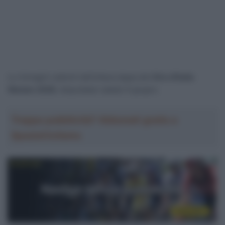
Le immagini salienti dell’ottava tappa del
Giro d’Italia
Women 2026
, disputatasi sabato 6 giugno.
Troppa pubblicità? Abbonati gratis a
SpazioCiclismo