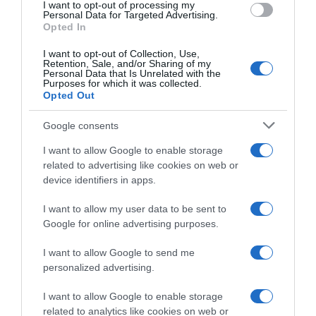
I want to opt-out of processing my
Sicurezza, l’UCI vuole
consent section.
Personal Data for Targeted Advertising.
imporre un rettilineo finale di
Opted In
almeno 200 metri
9 Giugno 2026, 11:18
I want to opt-out of Collection, Use,
Retention, Sale, and/or Sharing of my
Personal Data that Is Unrelated with the
Purposes for which it was collected.
Opted Out
Google consents
I want to allow Google to enable storage
related to advertising like cookies on web or
device identifiers in apps.
I want to allow my user data to be sent to
Google for online advertising purposes.
UCI, cartellini gialli anche per
le corse di categoria .1 –
I want to allow Google to send me
Riammessa la nazionale della
personalized advertising.
Bielorussia
6 Giugno 2026, 9:46
I want to allow Google to enable storage
related to analytics like cookies on web or