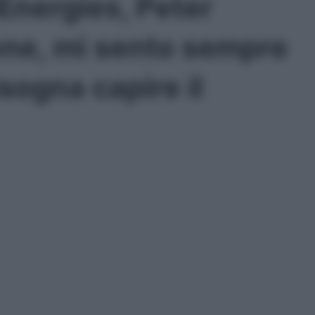
Energies, Peter
ene, mi sento sempre
sogna capire il