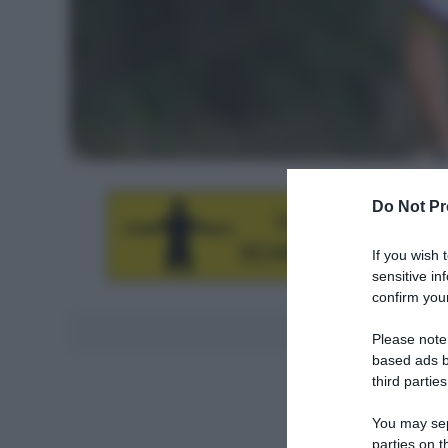
Do Not Pr
If you wish 
sensitive in
confirm your
Aggiungici al
Please note
based ads b
third parties
You may sepa
parties on t