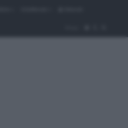
fiche
CicloMercato
Abbonati
Accedi
Cambia aspet
Cerca
Segui