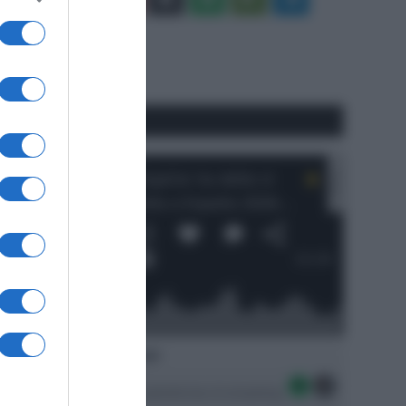
Tube
Play
RSS
#SpazioTalk
Ascolta SpazioTalk!
Seguici sulle migliori piattaforme di streaming: