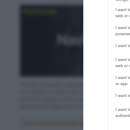
I want t
web or d
I want t
purpose
I want 
I want t
web or d
I want t
or app.
“Ho male alle gambe e spossatezza.
Non sto bene, mi
ha ammesso lo slovacco alla
Gazzetta dello Sport
. Da
I want t
all’ex Bora-hansgrohe di rendere al meglio, e se potrà
partecipazione appare però fortemente in dubbio.
I want t
authenti
Crea la tua Fantasquadra per la Vuelta a Españ