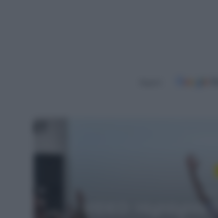
Seguici
Leggi
W
7 Agos
Giro di Polonia 20