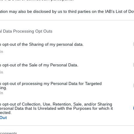
tion may also be disclosed by us to third parties on the IAB’s List of 
 that may further disclose it to other third parties.
 that this website/app uses one or more Google services and may gath
l Data Processing Opt Outs
including but not limited to your visit or usage behaviour. You may click 
 to Google and its third-party tags to use your data for below specifi
o opt-out of the Sharing of my personal data.
ogle consent section.
In
o opt-out of the Sale of my Personal Data.
campione del mondo non è ancora riuscito a trovare la
In
la sua nuova squadra, la
TotalEnergies
, e ora, assieme allo
to opt-out of processing my Personal Data for Targeted
comprendere il perché di questo periodo no.
Colpito
ing.
re e mal di gola a inizio marzo
, il 32enne ha poi
In
Adriatico
dopo due tappe e non portando a termine Gand-
o opt-out of Collection, Use, Retention, Sale, and/or Sharing
o delle Fiandre
.
ersonal Data that Is Unrelated with the Purposes for which it
lected.
Out
azioCiclismo
consents