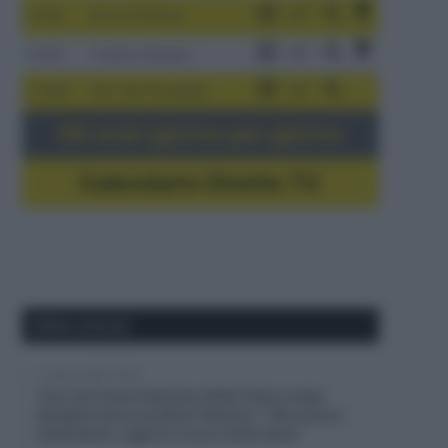
3-9/8
Giro di Polonia
4-8/8
Vuelta a Burgos
5-16/8
Giro del Portogallo
Gli orari giorno per giorno
Calendario Dirette TV
Ultimi articoli
7 Agosto 2026, 20:00
Tour de France Femmes 2026, Elisa Longo
Borghini terza sul Mont Ventoux: “Non posso
lamentarmi, oggi ho corso molto bene”