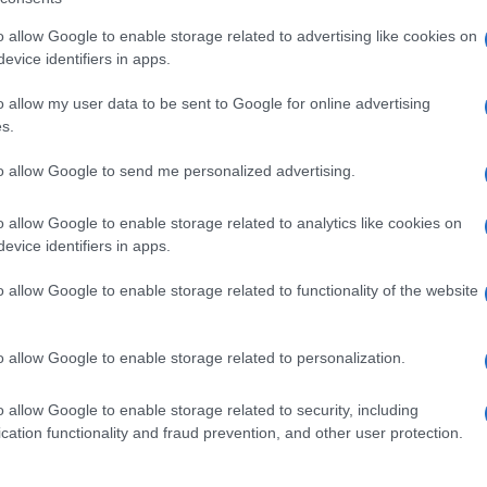
o allow Google to enable storage related to advertising like cookies on
evice identifiers in apps.
o allow my user data to be sent to Google for online advertising
s.
to allow Google to send me personalized advertising.
o allow Google to enable storage related to analytics like cookies on
evice identifiers in apps.
o allow Google to enable storage related to functionality of the website
 sento sempre stanco e adesso bisogna capire il perché
“,
 capire, appunto, quale sia il problema che non permette
o allow Google to enable storage related to personalization.
 essere risolto prima della
Parigi-Roubaix
, la cui
o allow Google to enable storage related to security, including
cation functionality and fraud prevention, and other user protection.
a 2026: montepremi minimo di 5.000€!