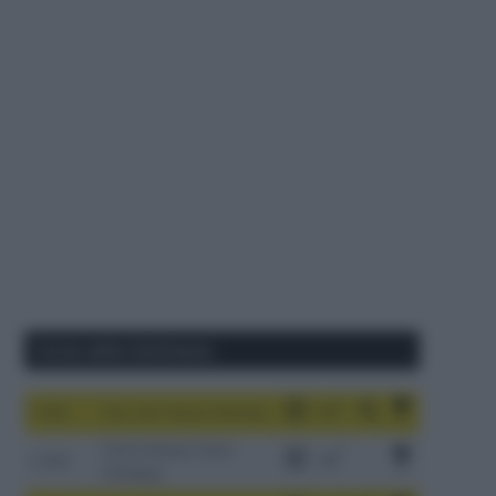
Corse della Settimana
1-9/8
Tour de France Femmes
China Xizang Trans-
2-6/8
Himalaya