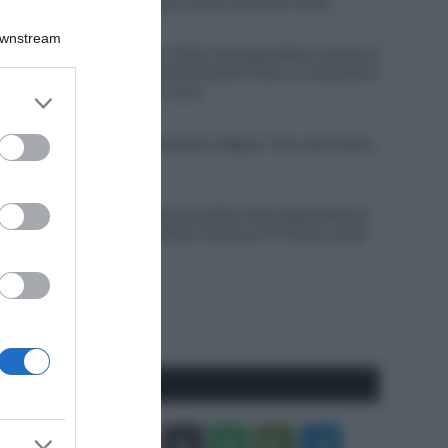
VIDEO: Quarta Tappa Vuelta a Burgos 2026
7 Agosto 2026, 18:27
Downstream
Giro del Portogallo 2026, Santiago Mesa resiste di
un soffio alla rimonta di Daniel Cavia e conquista il
primo successo tra i pro’
er and store
to grant or
7 Agosto 2026, 17:59
ed purposes
VIDEO: Ultimo Chilometro Tappa 7 Tour de France
Femmes 2026
7 Agosto 2026, 17:38
Tour de France Femmes 2026, Kasia Niewiadoma
ribalta la corsa sul Mont Ventoux! 3ª Elisa Longo
Borghini
Pagina
Prossima
precedente
Pagina
Seguici qui
Facebook
X
You
Apple
Spotify
Google
Telegram