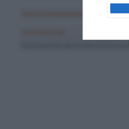
Crea la tua Fantasquadra per la Vuelta a Españ
Ascolta SpazioTalk!
Ci trovi anche sulle migliori piattaforme di streamin