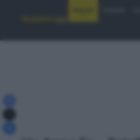
Notizie
Startlist
Co
Facebook
X
Messenger