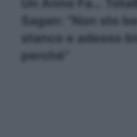
Un Anno Fa… Total
Sagan: “Non sto b
stanco e adesso bi
perché”