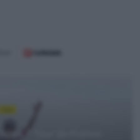
 il prossimo
orldTour
to 2026, 19:47
26, prima vittoria nel