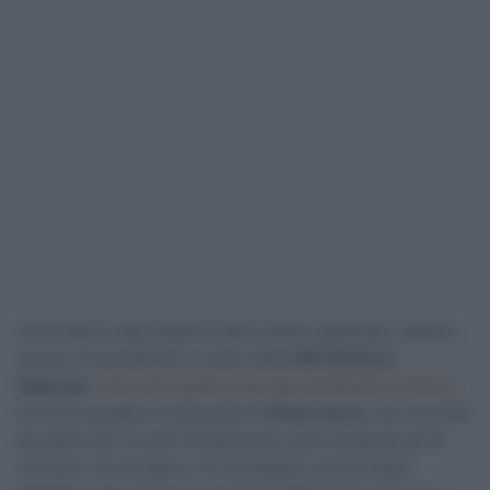
Archiviate le speculazioni delle ultime settimane, sembra
essere ormai definito il roster della
GW Shimano-
Sidermec
.
Secondo quanto riportato da
Mundo Ciclístico
,
la nuova squadra Continental di
Gianni Savio
, che non farà
più parte del circuito Professional, sarà composta da 16
corridori, tre europei e 13 colombiani, pronti a dare