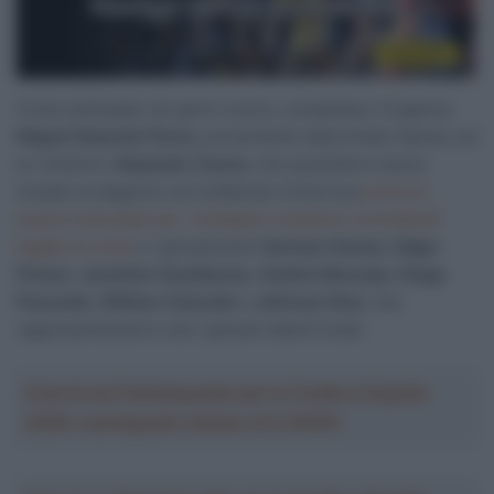
Come anticipato nei giorni scorsi, completano l’organico
Miguel Eduardo Florez
, proveniente dalla Arkéa-Samsic ed
ex-Androni,
Alejandro Osorio
, che quest’anno aveva
iniziato la stagione con la Bahrain Victorious
prima di
essere licenziato per “molteplici violazioni contrattuali”
legate al covid
, e i giovanissimi
German Gomez
,
Edgar
Pinzon
,
Jonathan Guatibonza
,
Andrés Mancipe
,
Diego
Pescador, William Colorado
e
Jeferson Ruiz
, che
rappresenteranno così i giovani talenti locali.
Crea la tua Fantasquadra per la Vuelta a España
2026: montepremi minimo di 5.000€!