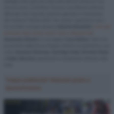
battaglia nelle gare più importanti dell’UCI America Tour
(ma non solo). Il Direttore Tecnico Luis Alfonso Celis ha
affermato che l’esordio avverrà a gennaio in Venezuela,
alla Vuelta al Táchira 2023. Per quanto riguarda la rosa, i
tre corridori europei saranno
Gabriele Benedetti
,
come già
anticipato dallo stesso Gianni Savio a #SpazioTalk
,
Alessandro Bisolti
e il norvegese
Trym Holther
, tutti e tre
provenienti dalla Drone Hopper-Androni di quest’anno così
come
Jhonatan Restrepo
,
Santiago Umba
,
Brandon Rojas
e
Didier Merchan
(quest’ultimo inizialmente assente nella
lista).
Troppa pubblicità? Abbonati gratis a
SpazioCiclismo