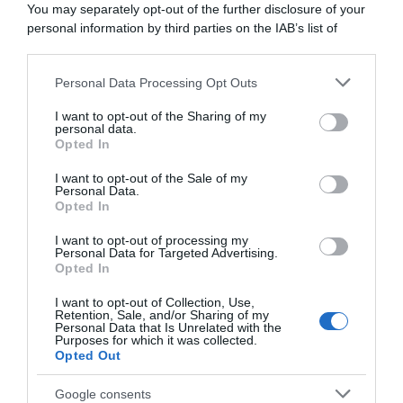
You may separately opt-out of the further disclosure of your
personal information by third parties on the IAB’s list of
downstream participants.
Personal Data Processing Opt Outs
This information may also be disclosed by us to third parties
on the IAB’s List of Downstream Participants that may further
I want to opt-out of the Sharing of my
disclose it to other third parties.
personal data.
Opted In
Please note that this website/app uses one or more Google
services and may gather and store information including but
I want to opt-out of the Sale of my
Personal Data.
not limited to your visit or usage behaviour. You may click to
Opted In
Dsm-
grant or deny consent to Google and its third-party tags to
firmenich,
use your data for below specified purposes in below Google
I want to opt-out of processing my
Romain
consent section.
Personal Data for Targeted Advertising.
Bardet
Opted In
non
I want to opt-out of Collection, Use,
esclude
Retention, Sale, and/or Sharing of my
il
Personal Data that Is Unrelated with the
Purposes for which it was collected.
ritiro
Opted Out
a
fine
Dsm-firmenich, Romain Bardet non esclude il ritiro a
Google consents
2024:
fine 2024: "Probabilmente deciderò cosa fare