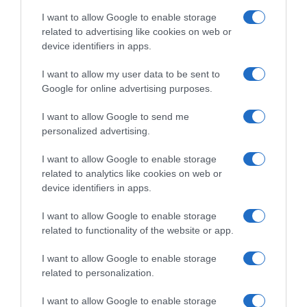
"Probabilmente
subito prima del Tour"
I want to allow Google to enable storage
deciderò
related to advertising like cookies on web or
cosa
CicloMercato
device identifiers in apps.
fare
2024,
subito
Antonio
I want to allow my user data to be sent to
prima
Nibali
Google for online advertising purposes.
del
annuncia
Tour"
il
I want to allow Google to send me
ritiro:
personalized advertising.
"La
parentela
I want to allow Google to enable storage
mi
CicloMercato 2024, Antonio Nibali annuncia il
related to analytics like cookies on web or
ha
ritiro: "La parentela mi ha aperto diverse porte, ma le
device identifiers in apps.
aperto
aspettative sono state più alte"
diverse
I want to allow Google to enable storage
porte,
related to functionality of the website or app.
ma
Commenta
le
I want to allow Google to enable storage
aspettative
related to personalization.
sono
state
I want to allow Google to enable storage