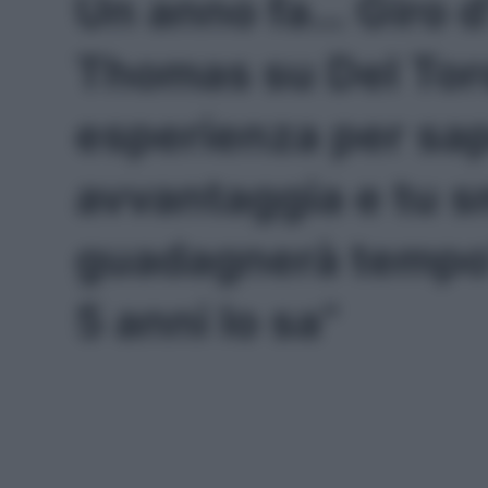
Un anno fa… Giro d’
Thomas su Del Toro
esperienza per sape
avvantaggia e tu sm
guadagnerà tempo?
5 anni lo sa”