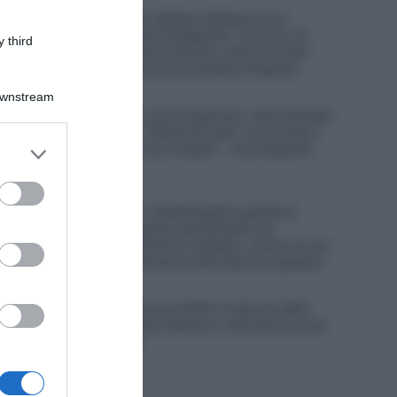
Visma|Lease a Bike, Mattias Skjelmose sul
connazionale Jonas Vingegaard: “Su di lui c’è
 third
sempre una pressione enorme, tutto il mondo
pensa sia l’unico che possa battere Pogačar”
Downstream
7 Agosto 2026, 10:20
UAE Emirates XRG, ancora guai per João Almeida,
caduto in Polonia: “Niente di rotto, ma ho male a
er and store
un ginocchio ed a una caviglia” – Il portoghese
to grant or
costretto al ritiro
ed purposes
7 Agosto 2026, 9:47
UAE Emirates XRG, Tadej Pogačar guarda al
futuro: “Nel 2027 punto alla Roubaix e al
Mondiale, nel 2028 all’oro olimpico, anche se non
è una cosa che interessa molto alla mia squadra”
7 Agosto 2026, 9:02
Tour de France Femmes 2026, è il giorno della
scalata al mitico Mont Ventoux: sarà decisiva per
il successo finale?
Pagina
Prossima