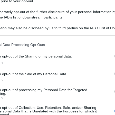
 prior to your opt-out.
rately opt-out of the further disclosure of your personal information by
he IAB’s list of downstream participants.
tion may also be disclosed by us to third parties on the IAB’s List of 
le tue fonti preferite
 that may further disclose it to other third parties.
 that this website/app uses one or more Google services and may gath
l Data Processing Opt Outs
including but not limited to your visit or usage behaviour. You may click 
 to Google and its third-party tags to use your data for below specifi
o opt-out of the Sharing of my personal data.
ogle consent section.
In
o opt-out of the Sale of my Personal Data.
In
to opt-out of processing my Personal Data for Targeted
ing.
In
o opt-out of Collection, Use, Retention, Sale, and/or Sharing
ersonal Data that Is Unrelated with the Purposes for which it
lected.