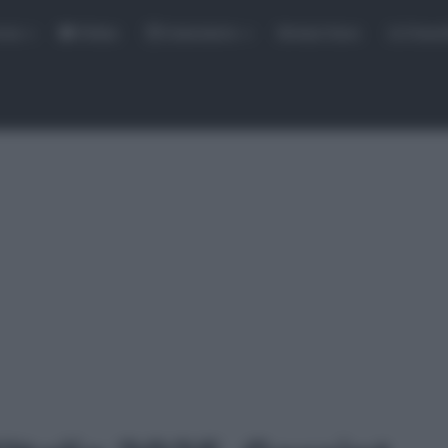
rse
Video
Calendario
Sintesi Gare
Classi