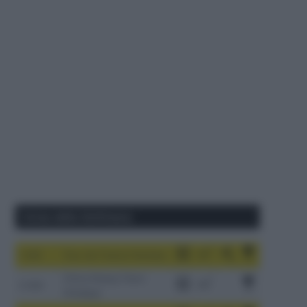
Corse della Settimana
1-9/8
Tour de France Femmes
China Xizang Trans-
2-6/8
Himalaya