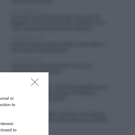
sarei dovuto essere”
7 Agosto 2026, 12:25
Tour de France Femmes 2026, Anna van der
Breggen si ritira prima del Mont Ventoux, il ds:
“Non vogliamo prendere rischi ulteriori”
7 Agosto 2026, 12:00
Startlist Vuelta a España 2026, scopri l’elenco
provvisorio dei partecipanti
7 Agosto 2026, 11:45
Arctic Race of Norway 2026, il percorso
(altimetrie e planimetrie)
7 Agosto 2026, 11:27
Movistar, Enric Mas: “Alla Vuelta obiettivo top 5,
ma anche una tappa; Pogačar? Dobbiamo
sonal or
concentrarci su noi stessi”
ection to
7 Agosto 2026, 10:54
Vuelta a España 2026, una frana costringe gli
organizzatori a una modifica del percorso della
nterest-
penultima tappa
closed to
7 Agosto 2026, 10:38