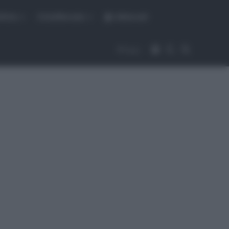
fiche
CicloMercato
Abbonati
Accedi
Cambia aspet
Cerca
Segui