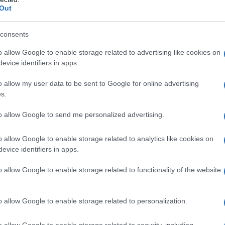
Out
 Del Toro
per l’esito della ventesima tappa del
Giro d’Italia
rascorso due settimane in Maglia Rosa, il corridore della
consents
simbolo del primato a
Simon Yates
(Visma | Lease a Bike),
o allow Google to enable storage related to advertising like cookies on
o anche l’eccessiva marcatura tra il messicano e
Richard
evice identifiers in apps.
do di Sestriere con più di cinque minuti di vantaggio sul
 al comando della generale alla vigilia della frazione finale.
o allow my user data to be sent to Google for online advertising
trate sulla tattica e sugli errori della UAE e di Del Toro, e
s.
la sua durante il suo podcast.
to allow Google to send me personalized advertising.
azioCiclismo
o allow Google to enable storage related to analytics like cookies on
evice identifiers in apps.
o allow Google to enable storage related to functionality of the website
o allow Google to enable storage related to personalization.
o allow Google to enable storage related to security, including