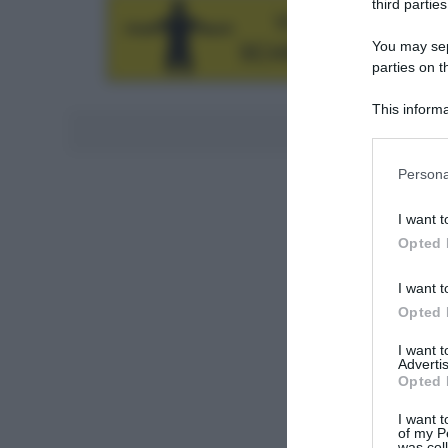
third parties
You may sepa
parties on t
This informa
Aggiungici al
Participants
Please note
Persona
information 
deny consent
I want t
in below Go
Opted 
I want t
Opted 
I want 
Advertis
Opted 
I want t
of my P
was col