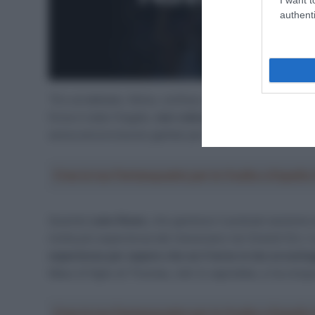
authenti
“Ero arrabbiato, felice, confuso, tutto, guardando la
forse è stato fregato,
non voleva che Carapaz vinces
aveva ancora buone gambe per seguirlo.
Mi ha fatto
Crea la tua Fantasquadra per la Vuelta a Españ
Quando
Luke Rowe
, che gestisce il podcast assieme
molta più esperienza del messicano nei Grandi Giri, il 
esperienza per sapere che se il terzo si sta avvant
Macs (il figlio di Thomas, ndr) lo saprebbe, e ha cinqu
Crea la tua Fantasquadra per la Vuelta a Españ