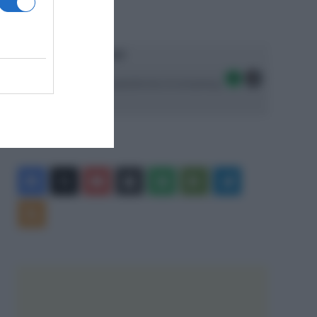
Ascolta SpazioTalk!
Seguici sulle migliori piattaforme di streaming:
Facebook
X
You
Apple
Spotify
Google
Telegram
Tube
Play
RSS