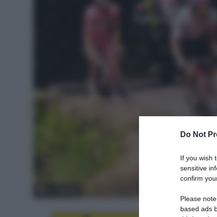
Do Not Pr
If you wish 
sensitive in
confirm your
© LaPresse
Please note
based ads b