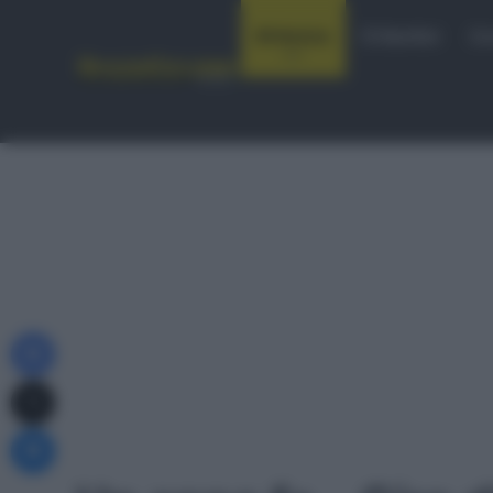
Notizie
Startlist
Co
Facebook
X
Messenger