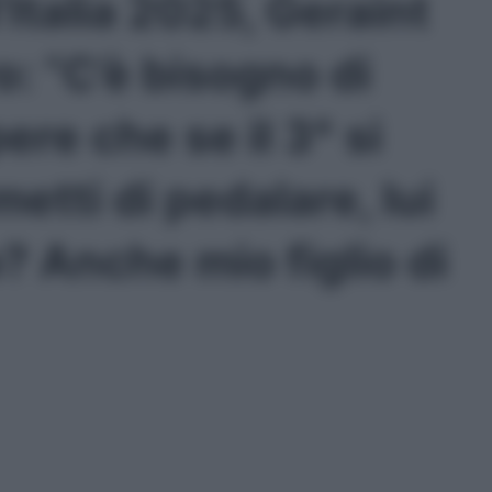
Italia 2025, Geraint
: “C’è bisogno di
re che se il 3° si
etti di pedalare, lui
 Anche mio figlio di