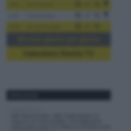
3-9/8
Giro di Polonia
4-8/8
Vuelta a Burgos
5-16/8
Giro del Portogallo
Gli orari giorno per giorno
Calendario Dirette TV
Ultimi articoli
7 Agosto 2026, 12:57
UAE Team Emirates – XRG, Tadej Pogačar e il
rapporto con Primoz Rogliç: “Una leggenda di
questo sport; dopo Tour 2020 non ero felice come