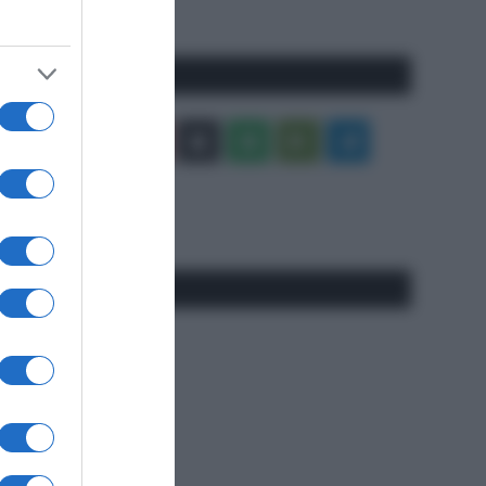
precedente
Pagina
Seguici qui
Facebook
X
You
Apple
Spotify
Google
Telegram
Tube
Play
RSS
#SpazioTalk