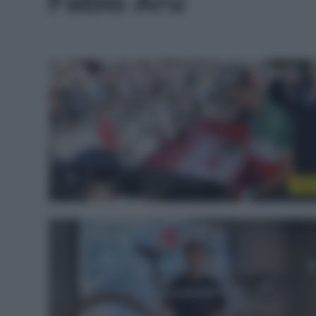
Fabio Aru
Altr