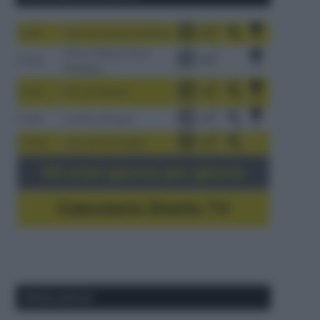
1-9/8
Tour de France Femmes
China Xizang Trans-
2-6/8
Himalaya
3-9/8
Giro di Polonia
4-8/8
Vuelta a Burgos
5-16/8
Giro del Portogallo
Gli orari giorno per giorno
Calendario Dirette TV
Ultimi articoli