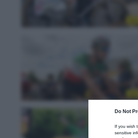
Altr
Altr
Do Not Pr
If you wish 
sensitive in