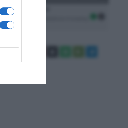
Ascolta SpazioTalk!
Seguici sulle migliori piattaforme di streaming:
Facebook
X
You
Apple
Spotify
Google
Telegram
Tube
Play
RSS