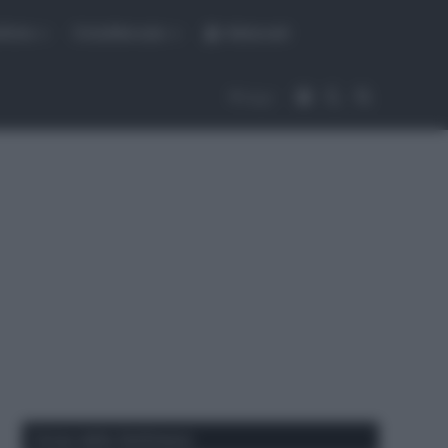
fiche
CicloMercato
Abbonati
Accedi
Cambia aspet
Cerca
Segui
Corse della Settimana