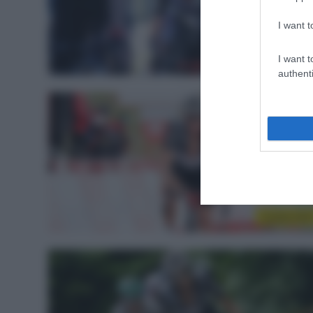
I want t
I want t
Vide
authenti
Vuelta 202