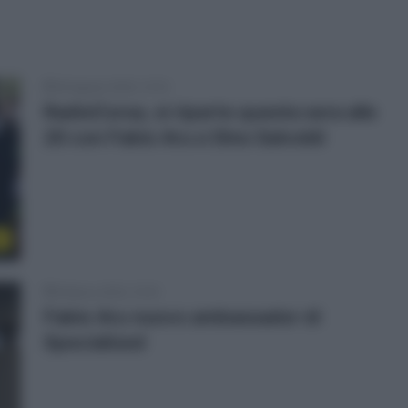
29 Agosto 2025, 13:15
RadioCorsa, si riparte questa sera alle
20 con Fabio Aru e Dino Salvoldi
o
8 Marzo 2022, 15:16
Fabio Aru nuovo ambassador di
Specialized