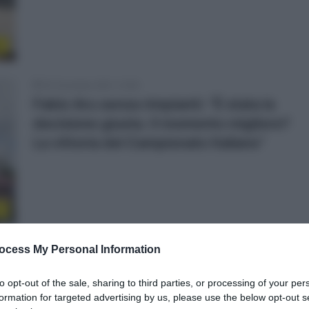
o
30 Dicembre 2021, 12:08
Fabio Aru senza rimpianti: “È stata la
decisione giusta. Il momento migliore?
La vittoria del Campionato Italiano”
o
ocess My Personal Information
28 Ottobre 2021, 20:00
Le 10 Scommesse del 2021… un anno
to opt-out of the sale, sharing to third parties, or processing of your per
dopo
formation for targeted advertising by us, please use the below opt-out s