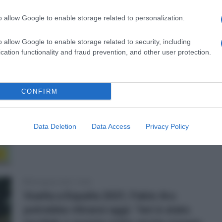
o allow Google to enable storage related to personalization.
o allow Google to enable storage related to security, including
o
cation functionality and fraud prevention, and other user protection.
28 Agosto 2021, 13:47
Vuelta a España 2021, Fabio Aru:
CONFIRM
“Stringo i denti, sono ancora in
modalità sopravvivenza”
Data Deletion
Data Access
Privacy Policy
1
26 Agosto 2021, 12:50
Vuelta a España 2021, Fabio Aru
potrebbe ritirarsi oggi: “Ieri è stato