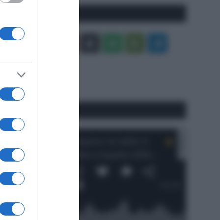
Seguici qui
Facebook
X
You
Apple
Spotify
Google
Telegram
Tube
Play
RSS
#SpazioTalk