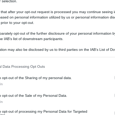
 selection.
 that after your opt-out request is processed you may continue seeing i
ased on personal information utilized by us or personal information dis
p
 prior to your opt-out.
rately opt-out of the further disclosure of your personal information by
22 Settembre 2021, 20:03
he IAB’s list of downstream participants.
Italia, Fabio Aru: “I commenti sugli
ingaggi mi hanno ferito, ho dato tutto e
tion may also be disclosed by us to third parties on the IAB’s List of 
 that may further disclose it to other third parties.
nessuno deve permettersi. Qualcuno
mi ha tradito e non lo scordo”
 that this website/app uses one or more Google services and may gath
l Data Processing Opt Outs
including but not limited to your visit or usage behaviour. You may click 
 to Google and its third-party tags to use your data for below specifi
o opt-out of the Sharing of my personal data.
r
ogle consent section.
In
16 Settembre 2021, 19:30
o opt-out of the Sale of my Personal Data.
Italia, Fabio Aru torna a parlare dopo il
In
ritiro: “Voglio un futuro che mi
to opt-out of processing my Personal Data for Targeted
consenta di stare più tempo a casa,