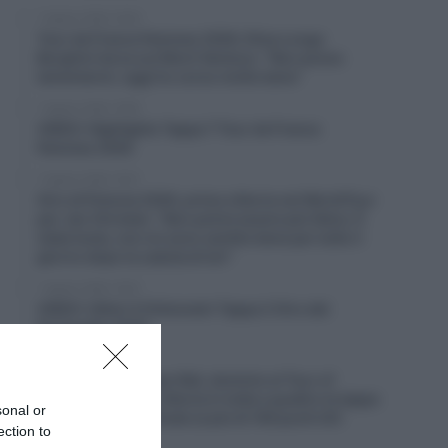
7 Agosto 2026, 20:00
Tour de France Femmes 2026, Elisa Longo
Borghini terza sul Mont Ventoux: “Non posso
lamentarmi, oggi ho corso molto bene”
7 Agosto 2026, 19:56
VIDEO: Highlights Tappa 7 Tour de France
Femmes 2026
7 Agosto 2026, 19:47
Giro di Polonia 2026, prima vittoria nel WorldTour
per Jan Christen: “Non potrei essere più felice. È
stata tosta, non mi sono sentito bene per tutto il
giorno dopo la caduta di ieri”
7 Agosto 2026, 19:25
VIDEO: Ultimi 4 Chilometri Tappa 2 Giro del
Portogallo 2026
7 Agosto 2026, 19:20
Solution Tech Nippo Rali, dominio al Tour of
Kahramanmaraş: vittoria in tutte e quattro le tappe
sonal or
e nella classifica finale (e più di 100 punti UCI
ection to
guadagnati)