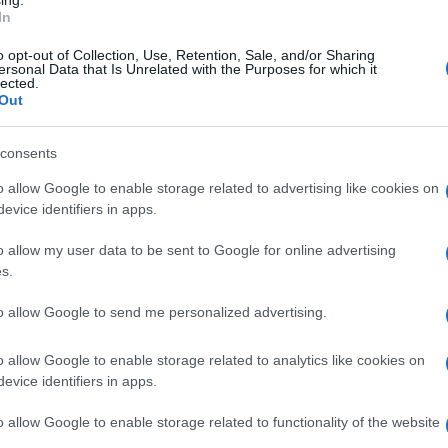
ing.
In
valuterò delle proposte che accetterò
non prima del 2022”
o opt-out of Collection, Use, Retention, Sale, and/or Sharing
ersonal Data that Is Unrelated with the Purposes for which it
o
lected.
Out
5 Settembre 2021, 21:20
consents
Vuelta a España 2021, Fabio Aru
o allow Google to enable storage related to advertising like cookies on
chiude la carriera con la crono di
evice identifiers in apps.
Santiago: “In questi ultimi giorni mi
sono davvero divertito a dare il
o allow my user data to be sent to Google for online advertising
s.
massimo, ho ricevuto tante belle
parole e ringrazio tutti”
1
to allow Google to send me personalized advertising.
o allow Google to enable storage related to analytics like cookies on
5 Settembre 2021, 19:35
evice identifiers in apps.
VIDEO: Fabio Aru saluta il ciclismo alla
Vuelta a España 2021
o allow Google to enable storage related to functionality of the website