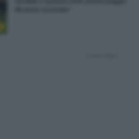
terribile e questa notte anche peggio.
Mi sento svuotato”
1
Prossima Pagina