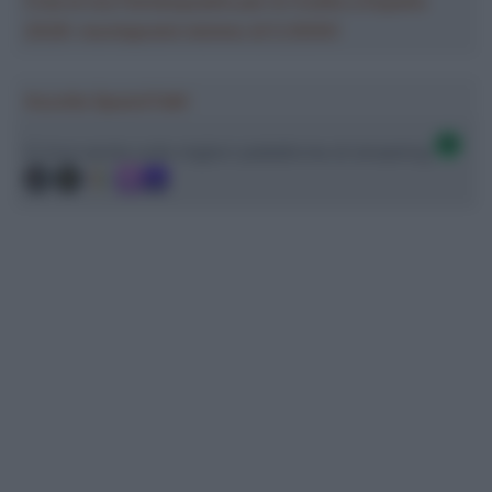
Crea la tua Fantasquadra per la Vuelta a España
2026: montepremi minimo di 5.000€!
Ascolta SpazioTalk!
Ci trovi anche sulle migliori piattaforme di streaming