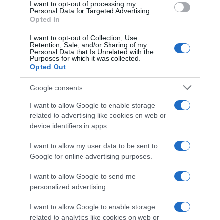
I want to opt-out of processing my
Volta a Catalunya 2026,
Volta a Catalunya 2026,
consent section.
Personal Data for Targeted Advertising.
Ethan Vernon si sblocca e
vittoria in volata per Ethan
Opted In
conquista la vittoria:
Vernon – Preceduti Dorian
“Abbiamo perso alcune
Godon e Tom Pidcock, 8°
I want to opt-out of Collection, Use,
occasioni ma oggi è andato
Alberto Dainese
Retention, Sale, and/or Sharing of my
tutto al come doveva andare”
Personal Data that Is Unrelated with the
26 Marzo 2026, 17:20
Purposes for which it was collected.
26 Marzo 2026, 18:31
Opted Out
Google consents
I want to allow Google to enable storage
related to advertising like cookies on web or
device identifiers in apps.
I want to allow my user data to be sent to
Google for online advertising purposes.
Tour Down Under 2026,
Tour Down Under 2026,
Ethan Vernon festeggia la
Ethan Vernon si aggiudica la
I want to allow Google to send me
vittoria: “Vedevo tanti
quarta tappa allo sprint –
personalized advertising.
corridori soffrire per il caldo,
Caduta e ritiro per Narváez
io sapevo di stare bene”
24 Gennaio 2026, 8:16
I want to allow Google to enable storage
24 Gennaio 2026, 9:23
related to analytics like cookies on web or