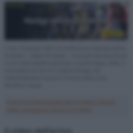
Il Tour of Guangxi 2024 vivrà nella prima mattinata italiana
di domani – sabato 19 ottobre – la sua giornata decisiva per
le sorti della classifica generale. La quinta tappa, infatti, si
concluderà con l’arrivo in salita di Nongla, che
tradizionalmente incorona il vincitore della corsa
WorldTour cinese.
Crea la tua Fantasquadra per la Vuelta a España
2026: montepremi minimo di 5.000€!
Il video dell’arrivo