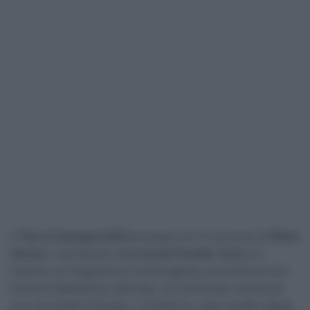
Il
Tour of Guangxi 2024
prosegue con il successo di
Ethan
Vernon
. Il portacolori della
Israel-Premier Tech
si è
imposto sul traguardo di Jinchengjiang, al termine di una
frazione abbastanza vallonata, ma conclusasi comunque
con una volata di gruppo. Il britannico, dopo quattro tappe