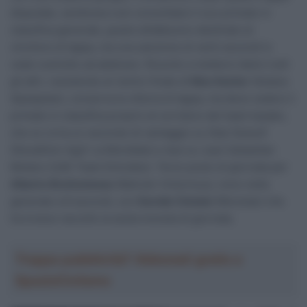
disputate, sembrava così consolidare il suo primato in
classifica generale, grazie all’abbuono destinato al
vincitore di tappa, ma una sanzione di venti secondi lo
vede costretto ad abdicare. Riuscito a mettersi dietro tutti
gli altri, resistendo al rientro finale di
Max Kanter
(Astana
Qazaqstan), conserva la vittoria di tappa, ma deve cedere il
primato in classifica proprio al corridore del team kazako,
che so ra ha un secondo di vantaggio su Stan Dewulf
(Decathlon Ag2r La Mondiale) e due su Juan Sebastian
Molano (UAE Team Emirates). Terzo posto di giornata per
Alberto Bruttomesso
(Bahrain Victorious), nono nella
generale a 8 secondi, con
Davide Cimolai
(Movistar) che
ha invece raccolto la sesta moneta di giornata.
Troppa pubblicità? Abbonati gratis a
SpazioCiclismo