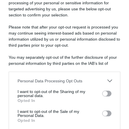
processing of your personal or sensitive information for
targeted advertising by us, please use the below opt-out
section to confirm your selection.
Please note that after your opt-out request is processed you
may continue seeing interest-based ads based on personal
information utilized by us or personal information disclosed to
Giro d’Italia 2026, quarto
Région Pays de la Loire Tour
posto amaro per Ethan
2026, Ethan Vernon vince
third parties prior to your opt-out.
Vernon: “Siamo arrivati corti
anche la seconda tappa! 5°
nel finale, non avevamo
Enrico Zanoncello
You may separately opt-out of the further disclosure of your
uomini per inseguire Alec
8 Aprile 2026, 16:06
personal information by third parties on the IAB’s list of
Segaert
downstream participants.
21 Maggio 2026, 19:13
Personal Data Processing Opt Outs
This information may also be disclosed by us to third parties
on the IAB’s List of Downstream Participants that may further
I want to opt-out of the Sharing of my
disclose it to other third parties.
personal data.
Opted In
Please note that this website/app uses one or more Google
services and may gather and store information including but
I want to opt-out of the Sale of my
Personal Data.
not limited to your visit or usage behaviour. You may click to
Opted In
grant or deny consent to Google and its third-party tags to
use your data for below specified purposes in below Google