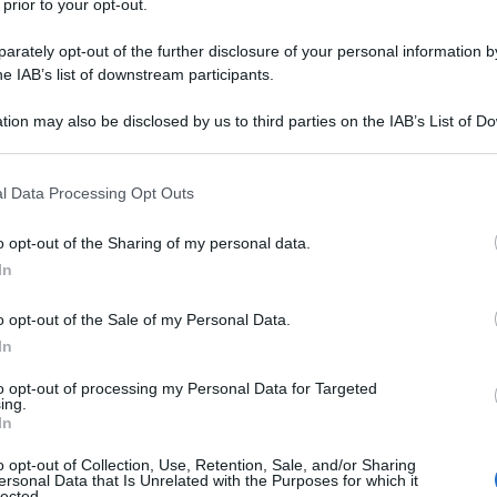
 prior to your opt-out.
le tue fonti preferite
rately opt-out of the further disclosure of your personal information by
he IAB’s list of downstream participants.
tion may also be disclosed by us to third parties on the IAB’s List of 
 that may further disclose it to other third parties.
 that this website/app uses one or more Google services and may gath
l Data Processing Opt Outs
including but not limited to your visit or usage behaviour. You may click 
 to Google and its third-party tags to use your data for below specifi
o opt-out of the Sharing of my personal data.
ogle consent section.
In
o opt-out of the Sale of my Personal Data.
In
to opt-out of processing my Personal Data for Targeted
ing.
po aver vinto la frazione inaugurale, il norvegese della
Uno-
In
 la seconda tappa della corsa spagnola al termine di una
 gli avversari. Chiude al secondo posto l’azzurro
Martin
o opt-out of Collection, Use, Retention, Sale, and/or Sharing
ersonal Data that Is Unrelated with the Purposes for which it
di un’ottima volata, ma senza mai riuscire veramente ad
lected.