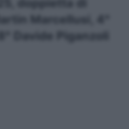
5, doppietta di
rtin Marcellusi, 4°
° Davide Piganzoli