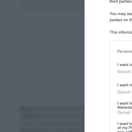
third parties
Aggiungici al
You may sepa
parties on t
This informa
Participants
Please note
Persona
information 
deny consent
I want t
in below Go
Opted 
I want t
Opted 
I want 
Advertis
Magnus Cort
cala il bis alla
O Gran Camiño 2025
. Do
Opted 
X Mobility
si dimostra il più forte conquistando anche
volata ristretta che lo ha visto staccare di ruota tutti
I want t
of my P
Marcellusi
(VF Group-Bardiani CSF- Faizanè), autore 
was col