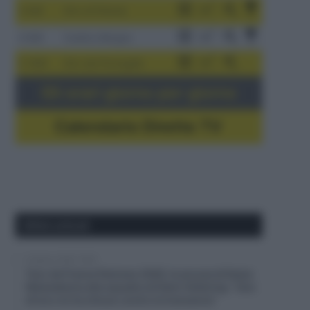
3-9/8
Giro di Polonia
4-8/8
Vuelta a Burgos
5-16/8
Giro del Portogallo
Gli orari giorno per giorno
Calendario Dirette TV
Ultimi articoli
8 Agosto 2026, 19:50
Tour de France Femmes 2026, le accuse di Kasia
Niewiadoma alla squadra di Demi Vollering: “Una
di loro mi ha chiuso contro le transenne”