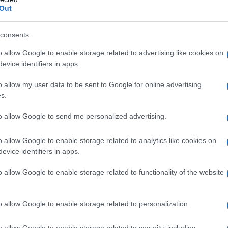
Out
o
Carlos Canal
(Movistar). Ottima giornata in generale
 Quick-Step), quarto, e
Davide Piganzoli
(Polti VisitMalta),
consents
.
o allow Google to enable storage related to advertising like cookies on
evice identifiers in apps.
azioCiclismo
o allow my user data to be sent to Google for online advertising
s.
to allow Google to send me personalized advertising.
o allow Google to enable storage related to analytics like cookies on
evice identifiers in apps.
o allow Google to enable storage related to functionality of the website
o allow Google to enable storage related to personalization.
o allow Google to enable storage related to security, including