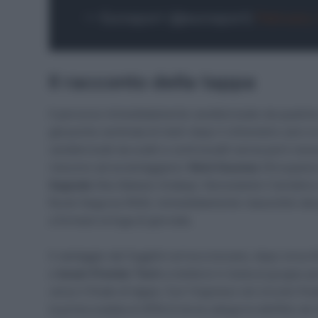
— Eurosport (@eurosport)
February 
Il racconto della tappa
Il percorso immediatamente caratterizzato da qualche
già poche centinaia di metri dopo il chilometro zero si
caratterizzati da scatti e controscatti senza però ness
riescono ad avvantaggiarsi:
Rémi Daumas
(Groupama
Sagrado
(Iles Balears Arabay). Nonostante il tentativ
Rural-Seguros RGA), immediatamente riassorbito dal 
a formare la fuga di giornata.
Il vantaggio dei fuggitivi arriva a toccare, dopo circa 
e
Israel-Premier Tech
a mettersi in testa al gruppo per
verso il finale di tappa. Con l’ingresso nel circuito fi
la prima scalata al GPM di terza categoria dell’Alto de 