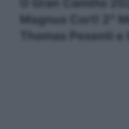
O Gran Camiño 202
Magnus Cort! 2° Ma
Thomas Pesenti e 8