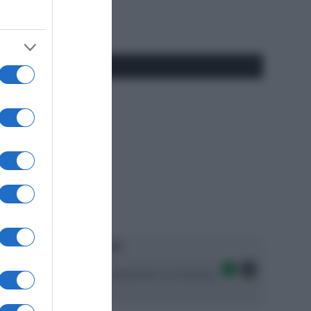
RSS
#SpazioTalk
Ascolta SpazioTalk!
Seguici sulle migliori piattaforme di streaming: