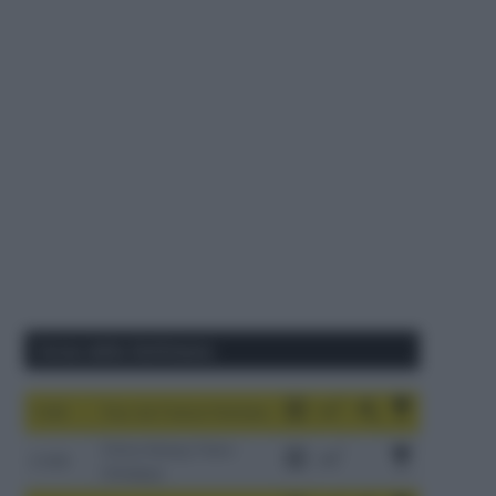
Corse della Settimana
1-9/8
Tour de France Femmes
China Xizang Trans-
2-6/8
Himalaya