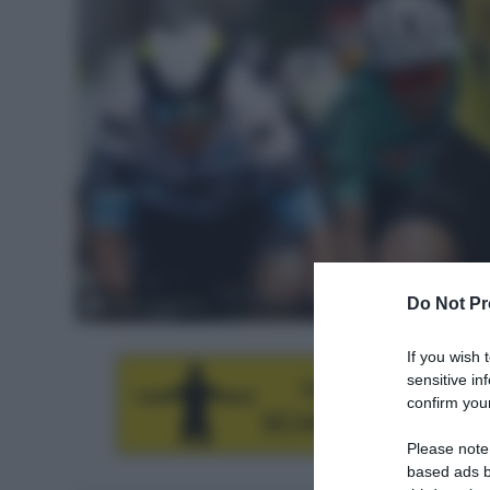
Do Not Pr
© Sprint Cycling
If you wish 
sensitive in
confirm your
Please note
based ads b