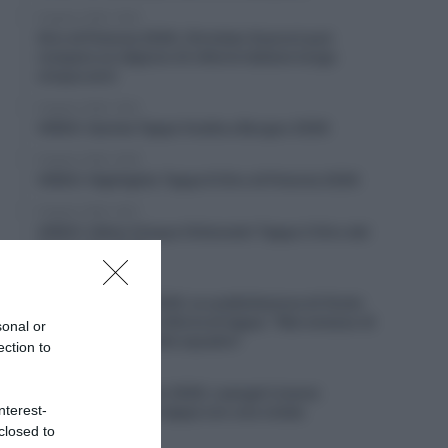
8 Agosto 2026, 19:30
Giro di Polonia 2026, Christian Scaroni può
rompere un digiuno di vittorie italiane lungo
cinque anni
8 Agosto 2026, 19:02
VIDEO: Quinta Tappa Vuelta a Burgos 2026
8 Agosto 2026, 18:59
VIDEO: Highlights Tappa 6 Giro di Polonia 2026
8 Agosto 2026, 18:57
VIDEO: Ultimi Cinque Chilometri Tappa 3 Giro del
Portogallo 2026
8 Agosto 2026, 18:54
Vuelta a Burgos 2026, la soddisfazione di Giulio
Pellizzari dopo la vittoria di tappa: “Mai smesso di
sonal or
credere in me e nella squadra”
ection to
8 Agosto 2026, 18:43
Giro del Portogallo 2026, Leangel Linarez
nterest-
conquista la terza tappa con una volata
lunghissima
closed to