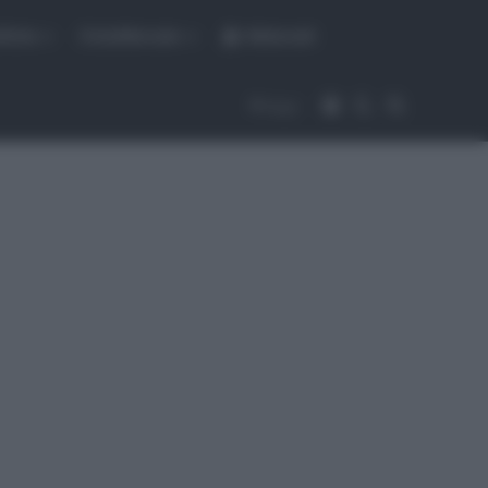
fiche
CicloMercato
Abbonati
Accedi
Cambia aspet
Cerca
Segui