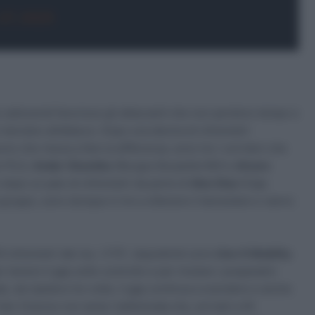
27, 2025
 saliscendi favorisce gli attaccanti che non perdono tempo e
 lanciano all’attacco. Dopo una decina di chilometri
uno che riesca a fare la differenza, sono tre i corridori che
-FDJ),
Ander Okamika
(Burgos Burpellet BH) e
Alvaro
o dopo un paio di chilometri da parte di
Alex Diaz
(Caja
gruppo, sono dunque in tre a ottenere il benestare e vanno
40 chilometri dal via, i 3’15”, dopodiché sono
Uno-X Mobility
 tenere il gap sotto controllo e per iniziare i preparativi
nale, da ripetere tre volte, il gap continua a scendere e anche
San Vicenzo non aiuta i battistrada che, arrivati a 40