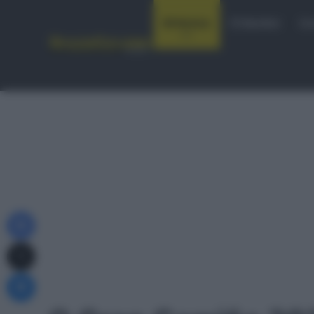
Notizie
Startlist
Co
Facebook
X
Messenger