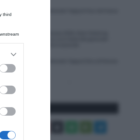
8 Agosto 2026, 18:15
VIDEO: Ultimi 4 Chilometri Tappa 8 Tour de France
 third
Femmes 2026
8 Agosto 2026, 18:07
Tour de France Femmes 2026, Demi Vollering
Downstream
stacca tutte a Nizza e va in testa alla generale!
Elisa Longo Borghini è seconda
er and store
8 Agosto 2026, 17:31
to grant or
VIDEO: Ultimi 3 Chilometri Tappa 6 Giro di Polonia
ed purposes
2026
Pagina
Prossima
precedente
Pagina
Seguici qui
Facebook
X
You
Apple
Spotify
Google
Telegram
Tube
Play