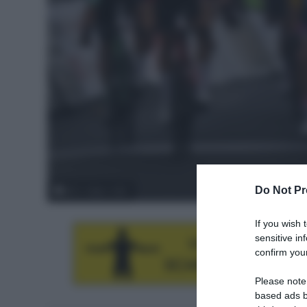
Do Not Pr
© G. Vidal / LNC
If you wish 
sensitive in
confirm your
Please note
based ads b