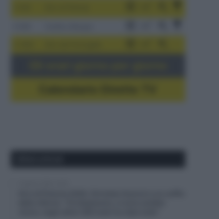
3-9/8
Giro di Polonia
4-8/8
Vuelta a Burgos
5-16/8
Giro del Portogallo
Gli orari giorno per giorno
Calendario Dirette TV
Ultimi articoli
6 Agosto 2026, 20:02
Giro di Polonia 2026, Christian Scaroni a un soffio
dalla vittoria: “C’è dispiacere, ci sono andato
vicino; negli ultimi 300 metri ho dato tutto”