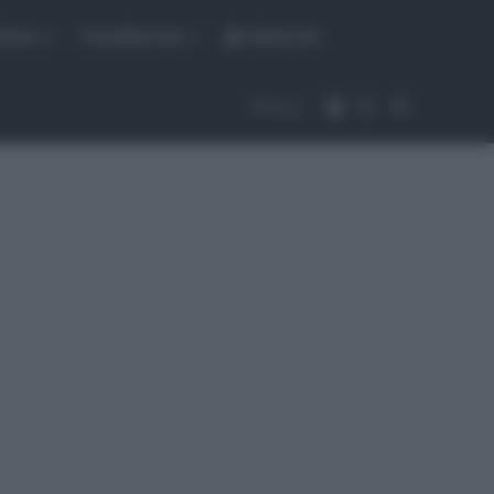
fiche
CicloMercato
Abbonati
Accedi
Cambia aspet
Cerca
Segui