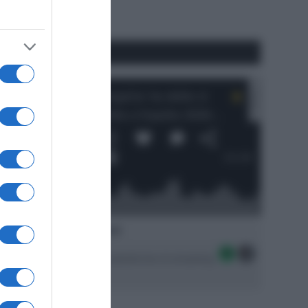
#SpazioTalk
Ascolta SpazioTalk!
Seguici sulle migliori piattaforme di streaming: