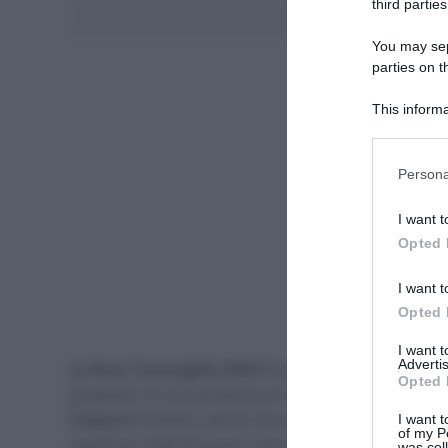
third parties
Aggiungici al
You may sepa
parties on t
This informa
Participants
Please note
Persona
information 
deny consent
I want t
in below Go
Opted 
I want t
Opted 
I want 
Advertis
La Roue Tourangelle 2026
finisce nel palmares di
Cl
Opted 
gruppetto di una quindicina di corridori selezionatosi
Coquard
(Cofidis), partito forse un attimo troppo lung
I want t
of my P
squadra e addirittura fuori dal podio di giornata. Alle 
was col