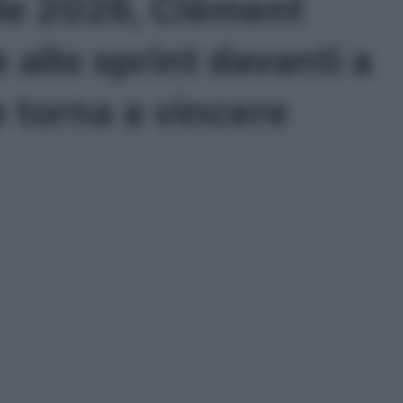
le 2026, Clément
 allo sprint davanti a
e torna a vincere