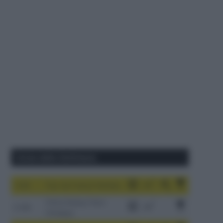
Corse della Settimana
1-9/8
Tour de France Femmes
China Xizang Trans-
2-6/8
Himalaya