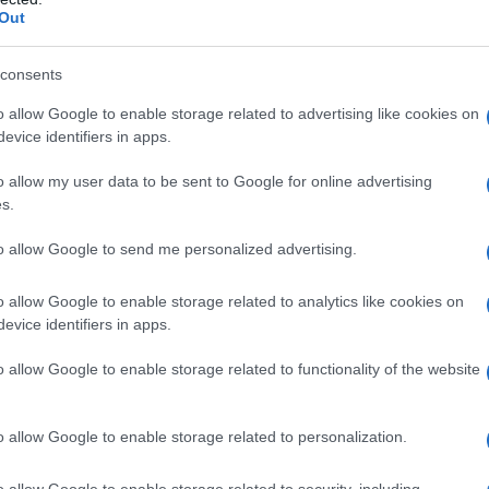
Out
a, ha chiuso quindi l’azzurro
Martin Marcellusi
(Bardiani CSF
Lotto Intermarché).
consents
azioCiclismo
o allow Google to enable storage related to advertising like cookies on
evice identifiers in apps.
o allow my user data to be sent to Google for online advertising
s.
to allow Google to send me personalized advertising.
o allow Google to enable storage related to analytics like cookies on
evice identifiers in apps.
o allow Google to enable storage related to functionality of the website
o allow Google to enable storage related to personalization.
o allow Google to enable storage related to security, including