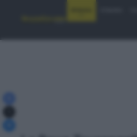
Notizie
Startlist
Co
Facebook
X
Messenger