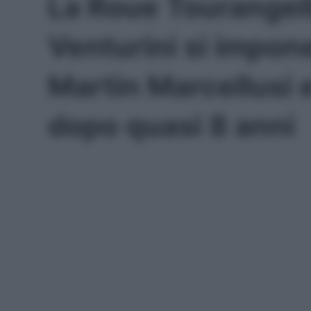
La Roue Tourangel
Venturini si impone
Martin Marcellusi 
dopo quasi 8 anni