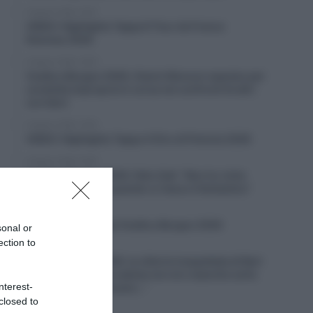
6 Agosto 2026, 19:57
VIDEO: Highlights Tappa 6 Tour de France
Femmes 2026
6 Agosto 2026, 19:53
Vuelta a Burgos 2026, Gianni Moscon espulso per
condotta impropria in corsa nei confronti di altri
corridori
6 Agosto 2026, 19:40
VIDEO: Highlights Tappa 4 Giro di Polonia 2026
6 Agosto 2026, 19:35
Vuelta a Burgos 2026, Felix Gall: “Non ho vinto
molto in carriera, quando ci riesco è fantastico”
6 Agosto 2026, 19:25
VIDEO: Terza tappa Vuelta a Burgos 2026
sonal or
ection to
6 Agosto 2026, 18:50
Giro di Polonia 2026, la vittoria inaspettata di Bart
Lemmen: “Dopo la caduta non ero neanche certo
nterest-
di riuscire a continuare…”
closed to
6 Agosto 2026, 18:26