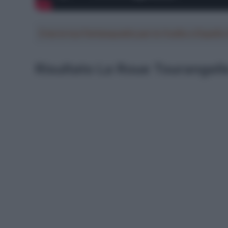
Crea la tua Fantasquadra per la Vuelta a Españ
Risultato La Roue Tourangel