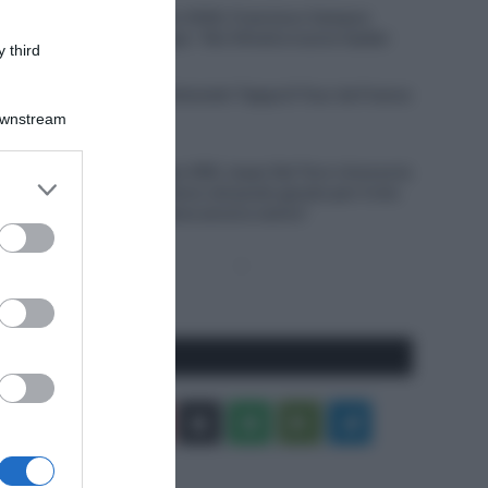
Giro del Portogallo 2026, Francisco Campos
vince la prima tappa – Rui Oliveira nuovo leader
 third
6 Agosto 2026, 18:13
VIDEO: Ultimi 4 Chilometri Tappa 6 Tour de France
Femmes 2026
Downstream
6 Agosto 2026, 18:10
UAE Team Emirates XRG, Isaac Del Toro rinnova la
er and store
propria fiducia: “Sono nel posto giusto per il mio
to grant or
futuro, il meglio deve ancora venire”
ed purposes
Pagina
Prossima
precedente
Pagina
Seguici qui
Facebook
X
You
Apple
Spotify
Google
Telegram
Tube
Play
RSS