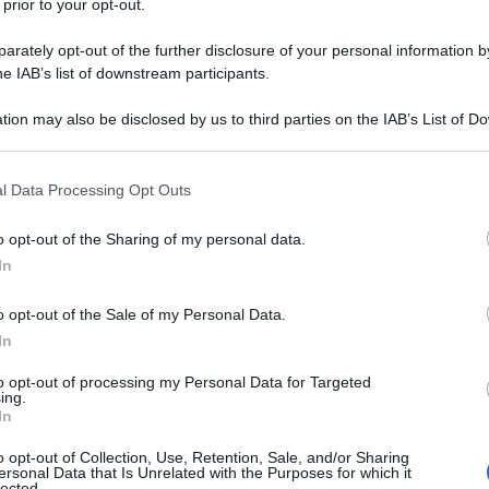
 prior to your opt-out.
le tue fonti preferite
rately opt-out of the further disclosure of your personal information by
he IAB’s list of downstream participants.
tion may also be disclosed by us to third parties on the IAB’s List of 
 that may further disclose it to other third parties.
 that this website/app uses one or more Google services and may gath
l Data Processing Opt Outs
including but not limited to your visit or usage behaviour. You may click 
 to Google and its third-party tags to use your data for below specifi
o opt-out of the Sharing of my personal data.
ogle consent section.
In
o opt-out of the Sale of my Personal Data.
In
to opt-out of processing my Personal Data for Targeted
ing.
ément Venturini
. Il 32enne ha regolato in volata un
In
 lungo le varie asperità di giornata, rimontando
Bryan
o dopo il gran lavoro svolto nel finale dai compagni di
o opt-out of Collection, Use, Retention, Sale, and/or Sharing
ersonal Data that Is Unrelated with the Purposes for which it
spalle del transalpino della
Unibet Rose Rockets
, che torna
lected.