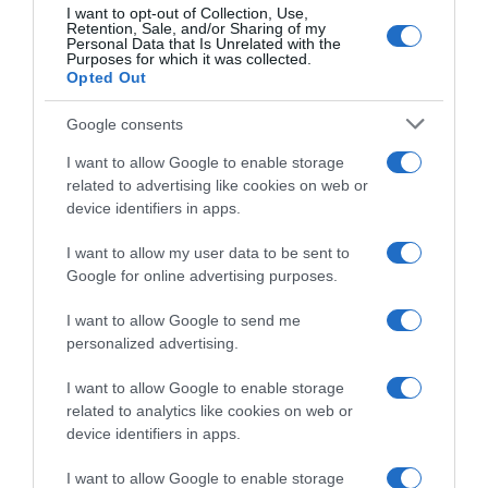
4 Ottobre 2025, 9:52
I want to opt-out of Collection, Use,
7 Novembre 2025, 15:27
Retention, Sale, and/or Sharing of my
Personal Data that Is Unrelated with the
Purposes for which it was collected.
Opted Out
Google consents
I want to allow Google to enable storage
related to advertising like cookies on web or
device identifiers in apps.
I want to allow my user data to be sent to
Google for online advertising purposes.
Uno-X Mobility, Alexander
Arctic Race of Norway 2025,
Kristoff annuncia
Alexander Kristoff dà lezioni
I want to allow Google to send me
ufficialmente il ritiro: “Il Tour
di volata
personalized advertising.
de Langkawi sarà la mia
8 Agosto 2025, 18:12
ultima corsa”
I want to allow Google to enable storage
27 Settembre 2025, 15:14
related to analytics like cookies on web or
device identifiers in apps.
I want to allow Google to enable storage