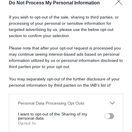
Do Not Process My Personal Information
due
Articoli correlati
anni
senza
If you wish to opt-out of the sale, sharing to third parties, or
successi,
processing of your personal or sensitive information for
vincere
targeted advertising by us, please use the below opt-out
così
section to confirm your selection.
mi
ripaga
Please note that after your opt-out request is processed you
di
may continue seeing interest-based ads based on personal
tutto”
information utilized by us or personal information disclosed to
CicloMercato 2027, inizia il
Kern Pharma, inviata la
fuggi fuggi dei corridori della
documentazione all’UCI per
third parties prior to your opt-out.
Equipo Kern Pharma: Ivan
iscriversi tra le Professional
Sosa verso la EF, Uriarte si
nel 2027 – Ma ancora manca
You may separately opt-out of the further disclosure of your
accasa in Movistar
il nuovo sponsor e i corridori
personal information by third parties on the IAB’s list of
sono liberi di cercare un
30 Luglio 2026, 19:05
downstream participants.
nuovo team
30 Luglio 2026, 16:30
Personal Data Processing Opt Outs
This information may also be disclosed by us to third parties
on the IAB’s List of Downstream Participants that may further
I want to opt-out of the Sharing of my
disclose it to other third parties.
personal data.
Opted In
Please note that this website/app uses one or more Google