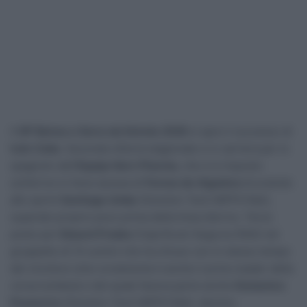
Il
GP Beiras e Serra da Estrela 2026
si apre il successo di
Iván Cobo
. Seconda vittoria stagionale e in carriera per lo
spagnolo dell’
Equipo Kern Pharma
, che si è imposto
sull’arrivo in lieve ascesa di
Fornos de Algodres
bruciando
allo sprint
Santiago Umba
(Solution Tech NIPPO Rali),
superato proprio poco prima della linea d’arrivo. Terzo
posto per
Eduard Prades
(Caja Rural-Seguros RGA) nel
gruppetto di 14 uomini che ha chiuso con lo stesso tempo
del vincitore (che ovviamente è anche il primo leader della
corsa lusitana) e del quale faceva parte anche
Domenico
Pozzovivo
(Solution Tech NIPPO Rali), decimo.