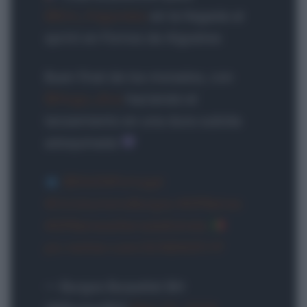
@Eric_Fagundez
en la llegada al
sprint en Fornos de Algodres
Buen final de los morados, con
@Hugo_dlca
haciendo el
lanzamiento en una dura subida
adoquinada
@DAZNPortugal
#CicloturismoBurgos
#GPBeiras
#GPBeiraseSerradaEstrela
pic.twitter.com/3CNEKGfCYF
— Burgos Burpellet BH