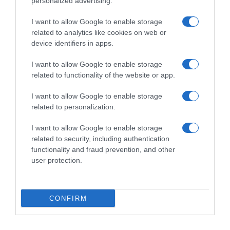
personalized advertising.
rimonta su Léo Bisiaux! 4°
16 Giugno 2026, 18:12
Domenico Pozzovivo, 6°
I want to allow Google to enable storage
Fausto Masnada
related to analytics like cookies on web or
3 Giugno 2026, 16:27
device identifiers in apps.
I want to allow Google to enable storage
related to functionality of the website or app.
Commenta
I want to allow Google to enable storage
related to personalization.
I want to allow Google to enable storage
© Copyright 2026, All Rights Reserved Designed by
related to security, including authentication
functionality and fraud prevention, and other
©SpazioCiclismo
Preferenze Privacy
user protection.
Contatti
Redazione
Privacy & Cookie Policy
Pubblicità
Lavora con noi
VeloPro
CONFIRM
Facebook
X
You
Apple
Spotify
Google
Telegram
RSS