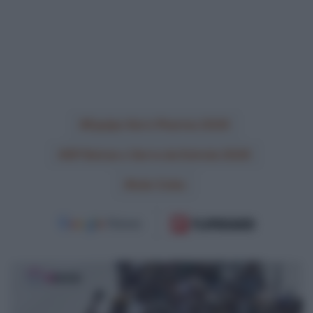
Equipo Kern Pharma 2026
GP Beiras e Serra da Estrela 2026
Iván Cobo
VIDEO:
Ultimi
3
Chilometri