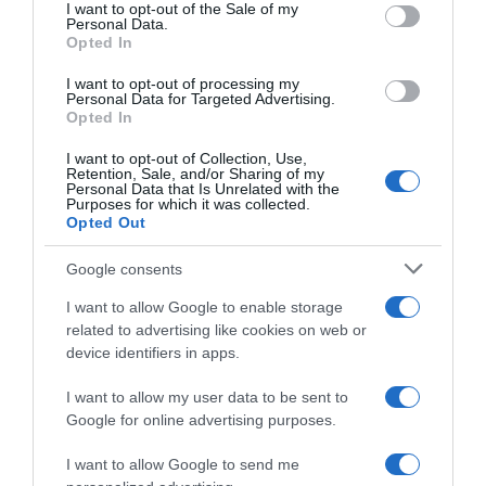
services and may gather and store information including but
I want to opt-out of the Sale of my
Personal Data.
not limited to your visit or usage behaviour. You may click to
Opted In
grant or deny consent to Google and its third-party tags to
use your data for below specified purposes in below Google
I want to opt-out of processing my
Equipo Kern Pharma,
Equipo Kern Pharma, la
consent section.
Personal Data for Targeted Advertising.
annunciati tre stagisti
squadra Professional a
Opted In
promossi dal vivaio: Emilio
rischio chiusura per la
García, Unax Errasti e Hugo
mancanza di un nuovo
I want to opt-out of Collection, Use,
Tapiz
sponsor: “Non possiamo
Retention, Sale, and/or Sharing of my
garantire ai corridori un
Personal Data that Is Unrelated with the
27 Luglio 2026, 16:39
Purposes for which it was collected.
contratto per il prossimo
Opted Out
anno”
30 Giugno 2026, 19:27
Google consents
I want to allow Google to enable storage
related to advertising like cookies on web or
device identifiers in apps.
I want to allow my user data to be sent to
Google for online advertising purposes.
CicloMercato 2027, Ivan Sosa
Mercan’Tour Classic Alpes-
verso la EF Education – Easy
Maritimes 2026, doppietta
I want to allow Google to send me
Post
Equipo Kern Pharma in