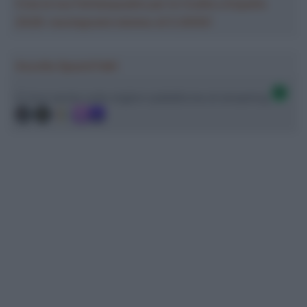
Crea la tua Fantasquadra per la Vuelta a España
2026: montepremi minimo di 5.000€!
Ascolta SpazioTalk!
Ci trovi anche sulle migliori piattaforme di streaming