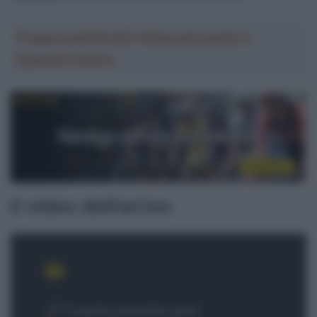
Troppa pubblicità? Abbonati gratis a
SpazioCiclismo
Il video dell’arrivo
Cuarta posición para