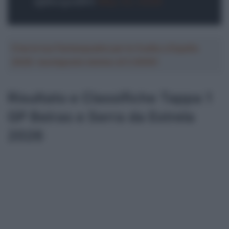
(@BurgosBH)
May 22, 2026
Crea la tua Fantasquadra per la Vuelta a España
2026: montepremi minimo di 5.000€!
Risultato e Classifiche Tappa 1
GP Beiras e Serra da Estrela
2026