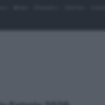
rse
Video
Calendario
Sintesi Gare
Classi