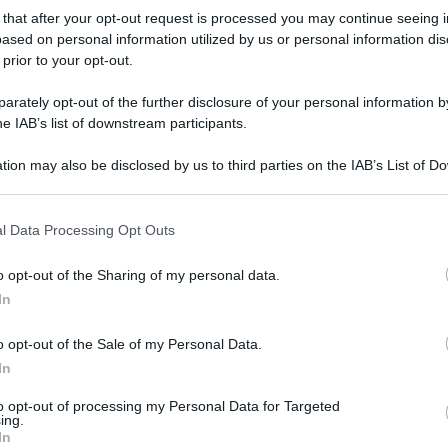
startlist definitiva
 that after your opt-out request is processed you may continue seeing i
ased on personal information utilized by us or personal information dis
 prior to your opt-out.
rately opt-out of the further disclosure of your personal information by
he IAB’s list of downstream participants.
t
tion may also be disclosed by us to third parties on the IAB’s List of 
 that may further disclose it to other third parties.
18 Maggio 2026, 19:15
 that this website/app uses one or more Google services and may gath
GP Beiras e Serra da Estrela 2026, il
l Data Processing Opt Outs
including but not limited to your visit or usage behaviour. You may click 
percorso (Altimetrie e Planimetrie)
 to Google and its third-party tags to use your data for below specifi
o opt-out of the Sharing of my personal data.
ogle consent section.
In
o opt-out of the Sale of my Personal Data.
In
i
to opt-out of processing my Personal Data for Targeted
ing.
In