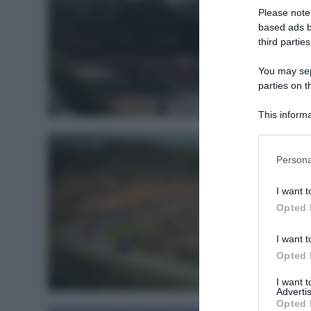
Please note
based ads b
third parties
You may sepa
parties on t
Startlis
This informa
Participants
Please note
Persona
information 
deny consent
I want t
in below Go
Opted 
I want t
Opted 
Percors
I want 
Advertis
Opted 