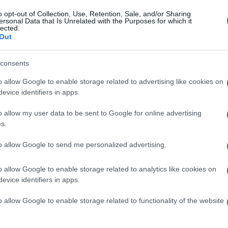
18 Maggio 2026, 14:24
o opt-out of Collection, Use, Retention, Sale, and/or Sharing
Ciclismo in TV e Streaming: gli orari
ersonal Data that Is Unrelated with the Purposes for which it
lected.
della settimana (18 – 24 Maggio)
Out
consents
o allow Google to enable storage related to advertising like cookies on
evice identifiers in apps.
o
o allow my user data to be sent to Google for online advertising
s.
18 Maggio 2026, 10:35
Calendario e Orario corse della
to allow Google to send me personalized advertising.
settimana (18 – 24 Maggio)
o allow Google to enable storage related to analytics like cookies on
evice identifiers in apps.
o allow Google to enable storage related to functionality of the website