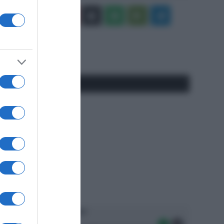
Facebook
X
You
Apple
Spotify
Google
Telegram
Tube
Play
RSS
#SpazioTalk
Ascolta SpazioTalk!