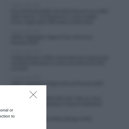
6 Agosto 2026, 20:02
Giro di Polonia 2026, Christian Scaroni a un soffio
dalla vittoria: “C’è dispiacere, ci sono andato
vicino; negli ultimi 300 metri ho dato tutto”
6 Agosto 2026, 19:57
VIDEO: Highlights Tappa 6 Tour de France
Femmes 2026
6 Agosto 2026, 19:53
Vuelta a Burgos 2026, Gianni Moscon espulso per
condotta impropria in corsa nei confronti di altri
corridori
6 Agosto 2026, 19:40
VIDEO: Highlights Tappa 4 Giro di Polonia 2026
6 Agosto 2026, 19:35
Vuelta a Burgos 2026, Felix Gall: “Non ho vinto
molto in carriera, quando ci riesco è fantastico”
sonal or
6 Agosto 2026, 19:25
ection to
VIDEO: Terza tappa Vuelta a Burgos 2026
6 Agosto 2026, 18:50