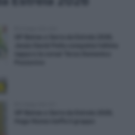
da Estrela 2026
24 Maggio 2026, 18:20
GP Beiras e Serra da Estrela 2026,
Jesús David Peña conquista l’ultima
tappa e la corsa! Terzo Domenico
Pozzovivo
e
23 Maggio 2026, 18:11
GP Beiras e Serra da Estrela 2026,
Hugo Nunes beffa il gruppo