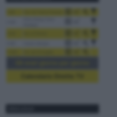
1-9/8
Tour de France Femmes
China Xizang Trans-
2-6/8
Himalaya
3-9/8
Giro di Polonia
4-8/8
Vuelta a Burgos
5-16/8
Giro del Portogallo
Gli orari giorno per giorno
Calendario Dirette TV
Ultimi articoli