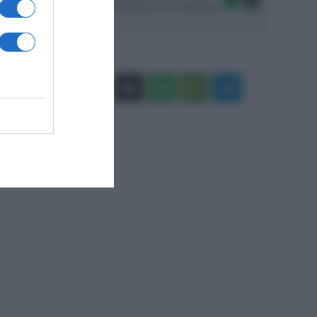
Seguici sulle migliori piattaforme di streaming:
Facebook
X
You
Apple
Spotify
Google
Telegram
Tube
Play
RSS