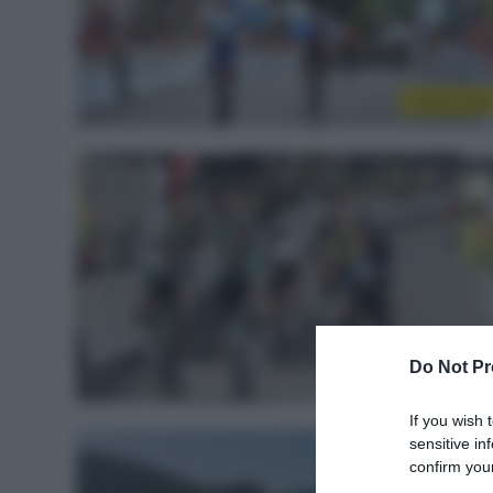
Sintesi Gar
Do Not Pr
Sintesi Gar
If you wish 
sensitive in
confirm your