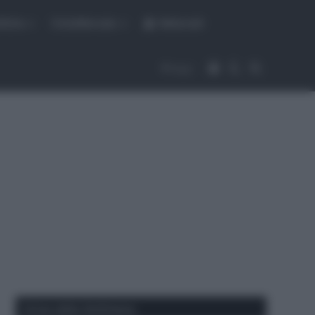
fiche
CicloMercato
Abbonati
Accedi
Cambia aspet
Cerca
Segui
Corse della Settimana