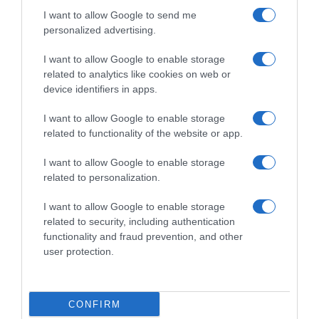
2026, Søren Wærenskjold 3°:
I want to allow Google to send me
“Penso di aver dato il
personalized advertising.
massimo di quello che avevo
e ne sono contento”
I want to allow Google to enable storage
1 Aprile 2026, 17:00
related to analytics like cookies on web or
device identifiers in apps.
I want to allow Google to enable storage
related to functionality of the website or app.
Commenta
I want to allow Google to enable storage
related to personalization.
I want to allow Google to enable storage
© Copyright 2026, All Rights Reserved Designed by
related to security, including authentication
functionality and fraud prevention, and other
©SpazioCiclismo
Preferenze Privacy
user protection.
Contatti
Redazione
Privacy & Cookie Policy
Pubblicità
Lavora con noi
VeloPro
CONFIRM