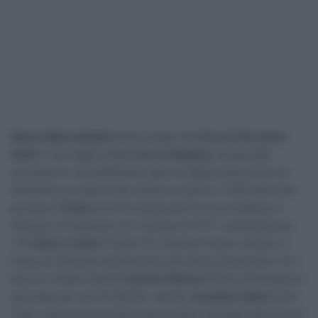
Søren Wærenskjold
primo leader del
Giro di Germania
2025
. Il norvegese della
Uno-X Mobility
, al secondo
successo in una settimana dopo la tappa vinta al Giro di
Danimarca, è stato il più veloce a coprire i 3100 metri del
prologo di
Essen
che ha inaugurato la corsa tedesca. Il
25enne si è imposto con il tempo di 3’31”, scalzando per
1″79
Marco Haller
(Tudor Pro Cycling Team), rimasto a
lungo al comando della prova e poi terzo di giornata. Tra i
due si è infatti inserito
Samuel Watson
(Ineos Grenadiers),
secondo per soli 52 decimi, mentre
Jonathan Milan
(Lidl-
Trek), che lo scorso anno aveva vinto il prologo del Giro di