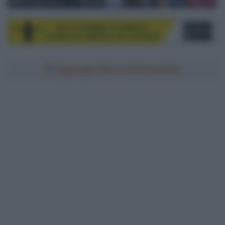
© Frank Heinen / rscp-photo
Aggiungici alle tue fonti preferite