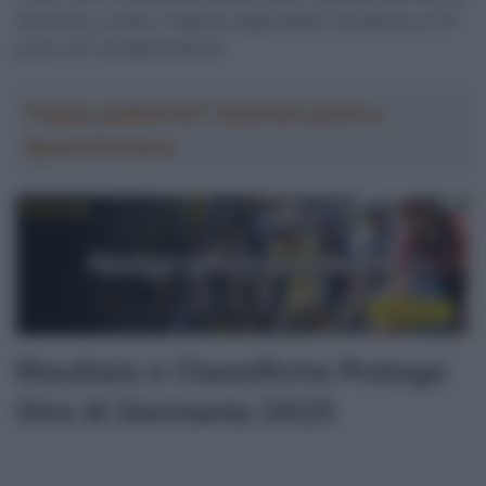
Germania, è stato il migliore degli italiani chiudendo al 15°
posto a 6″ da Wærenskjold.
Troppa pubblicità? Abbonati gratis a
SpazioCiclismo
Risultato e Classifiche Prologo
Giro di Germania 2025