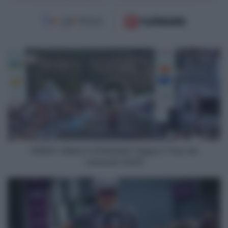
VIDEO:
Ultimi
2
Chilometri
Tappa
2
Tour
du
Limousin
2025
VIDEO: Ultimi 2 Chilometri Tappa 2 Tour du
Limousin 2025
Vuelta
a
España
2025,
presenti