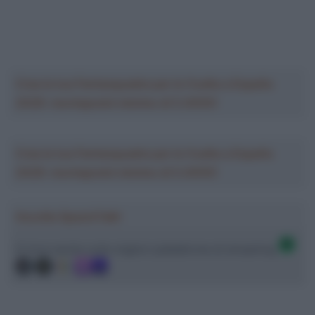
Crea la tua Fantasquadra per la Vuelta a España
2026: montepremi minimo di 5.000€!
Crea la tua Fantasquadra per la Vuelta a España
2026: montepremi minimo di 5.000€!
Ascolta SpazioTalk!
Ci trovi anche sulle migliori piattaforme di streaming