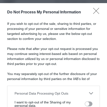
meglio”
15 Luglio 2026, 19:28
18 Luglio 2026, 10:25
Do Not Process My Personal Information
If you wish to opt-out of the sale, sharing to third parties, or
processing of your personal or sensitive information for
targeted advertising by us, please use the below opt-out
section to confirm your selection.
Please note that after your opt-out request is processed you
may continue seeing interest-based ads based on personal
information utilized by us or personal information disclosed to
Tour de France 2026, Søren
Tour de France 2026, Søren
Wærenskjold: “È la mia più
Wærenskjold parte lungo e fa
third parties prior to your opt-out.
grande vittoria. Pensavo di
sua la volata! Battuti Olav
essere troppo indietro
Kooij e Jasper Philipsen
You may separately opt-out of the further disclosure of your
all’ultimo KM, poi
(prima retrocesso e poi
personal information by third parties on the IAB’s list of
fortunatamente si è aperto
reintegrato al 3° posto)
downstream participants.
uno spazio, come era
15 Luglio 2026, 17:20
accaduto alla Omloop”
Personal Data Processing Opt Outs
This information may also be disclosed by us to third parties
15 Luglio 2026, 18:05
on the IAB’s List of Downstream Participants that may further
I want to opt-out of the Sharing of my
disclose it to other third parties.
personal data.