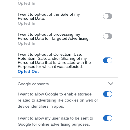
Opted In
Please note that this website/app uses one or more Google
services and may gather and store information including but
I want to opt-out of the Sale of my
Personal Data.
not limited to your visit or usage behaviour. You may click to
Opted In
grant or deny consent to Google and its third-party tags to
use your data for below specified purposes in below Google
I want to opt-out of processing my
Tour de France 2026, lo
consent section.
Personal Data for Targeted Advertising.
sfogo di Søren Wærenskjold
Opted In
su Biniam Girmay: “Corre
come un idiota, mi ha spinto”
I want to opt-out of Collection, Use,
Retention, Sale, and/or Sharing of my
12 Luglio 2026, 11:52
Personal Data that Is Unrelated with the
Purposes for which it was collected.
Opted Out
Google consents
I want to allow Google to enable storage
related to advertising like cookies on web or
device identifiers in apps.
I want to allow my user data to be sent to
Google for online advertising purposes.
Dwars door Vlaanderen