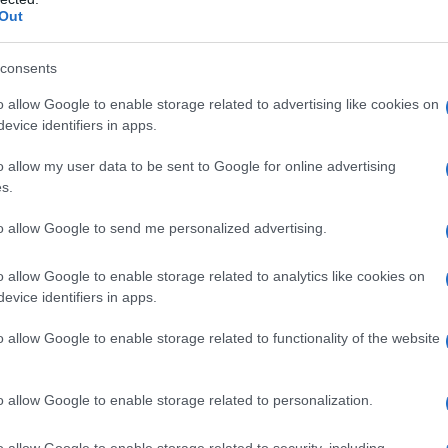
azioCiclismo
Out
consents
o allow Google to enable storage related to advertising like cookies on
evice identifiers in apps.
o allow my user data to be sent to Google for online advertising
s.
to allow Google to send me personalized advertising.
o allow Google to enable storage related to analytics like cookies on
evice identifiers in apps.
bo-Visma) e
Johan Meens
(Bingoal Pauwels Sauces WB)
o allow Google to enable storage related to functionality of the website
 resto del gruppo. Dopo qualche chilometro anche
Geoffrey
 Guarnieri
(Groupama-FDJ) riescono a riportarsi davanti,
o a questo primo tentativo. Ad incaricarsi dell’inseguimento
o allow Google to enable storage related to personalization.
nè
. Il duro lavoro della formazione italiana non sembra
o allow Google to enable storage related to security, including