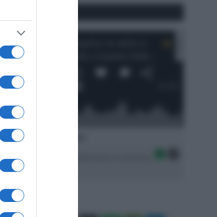
#SpazioTalk
Ascolta SpazioTalk!
Seguici sulle migliori piattaforme di streaming: