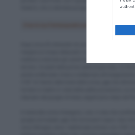
portare i suoi frutti, con il gruppetto di testa, a cui s
authenti
Gobert), che si allontana progressivamente.
Crea la tua Fantasquadra per la Vuelta a Españ
Dopo circa 25 chilometri di corsa gli inseguitori deci
margine ai cinque attaccanti. Il gap cresce rapidamente
mettono a lavorare gli uomini della
UAE Team Emirat
terreno. Ai piedi della prima salita di giornata, Ca’ Bort
anche la Movistar inizia a collaborare all’inseguiment
3’30” di ritardo dalla testa della corsa, gap che dimin
tornare a risalire in vista della salita successiva. La
staccano dal gruppo di testa, seguiti poco dopo da Pl
In testa alla corsa rimangono, così, in due che scolli
gruppo principale; gap che torna però sopra i due min
verso Bologna, dove i battistrada entrano con 2’40” di
plotone accelera, tanto che, al primo passaggio sulla l