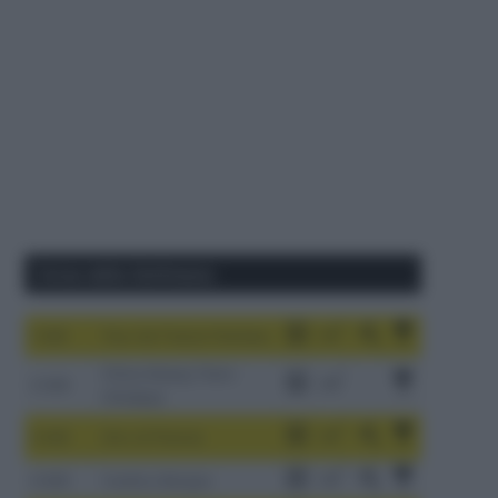
Corse della Settimana
1-9/8
Tour de France Femmes
China Xizang Trans-
2-6/8
Himalaya
3-9/8
Giro di Polonia
4-8/8
Vuelta a Burgos