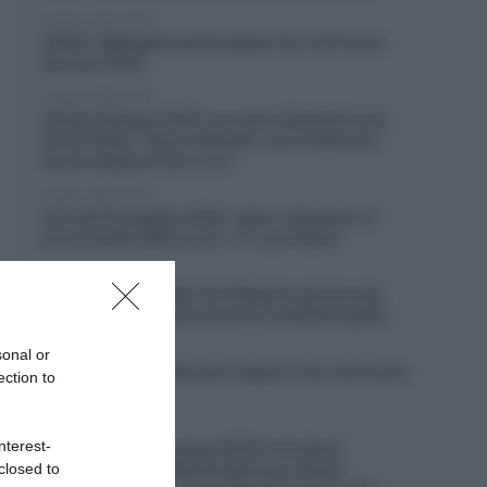
5 Agosto 2026, 19:30
VIDEO: Highlights quinta tappa Tour de France
Femmes 2026
5 Agosto 2026, 19:23
Vuelta a Burgos 2026, successo liberatorio per
Oscar Onley: “Sono sollevato, non è stata una
buona stagione fino a ora”
5 Agosto 2026, 18:29
Giro del Portogallo 2026, Julius Johansen è il
primo leader della corsa – 4° Luca Giaimi
5 Agosto 2026, 18:14
Giro di Polonia 2026, Paul Magnier declassato
dopo la volata: riceve anche un cartellino giallo
5 Agosto 2026, 18:07
sonal or
VIDEO: Ultimi 3 chilometri Tappa 5 Tour de France
ection to
Femmes 2026
5 Agosto 2026, 18:00
nterest-
Tour de France Femmes 2026, furia Demi
closed to
Vollering! Battute Marlen Reusser e Kasia