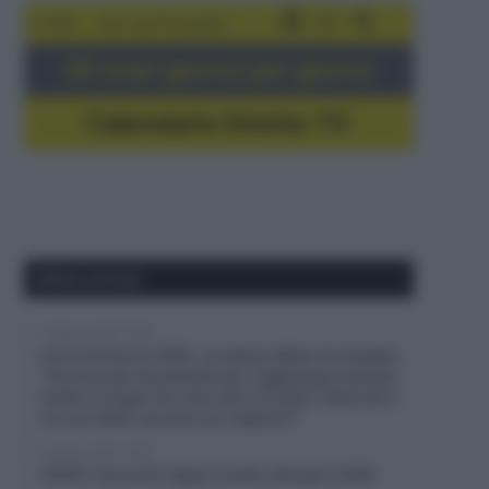
5-16/8
Giro del Portogallo
Gli orari giorno per giorno
Calendario Dirette TV
Ultimi articoli
5 Agosto 2026, 19:43
Giro di Polonia 2026, Jonathan Milan fa tripletta:
“Ho lavorato duramente per raggiungere questo
livello; la fuga? Ho visto due corridori attaccati e
mi son detto: perché non seguirli?”
5 Agosto 2026, 19:35
VIDEO: Seconda Tappa Vuelta a Burgos 2026