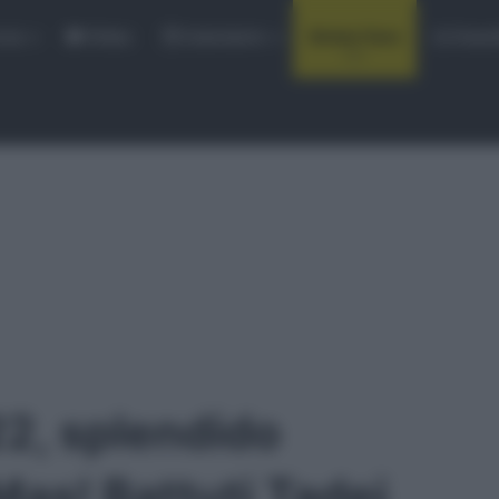
rse
Video
Calendario
Sintesi Gare
Classi
22, splendido
Mas! Battuti Tadej