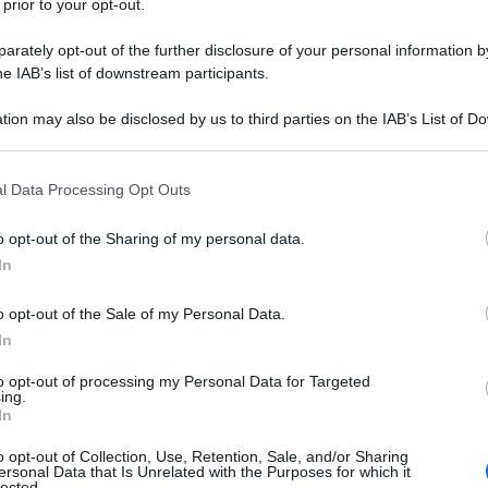
 prior to your opt-out.
rately opt-out of the further disclosure of your personal information by
he IAB’s list of downstream participants.
tion may also be disclosed by us to third parties on the IAB’s List of 
 that may further disclose it to other third parties.
 that this website/app uses one or more Google services and may gath
l Data Processing Opt Outs
including but not limited to your visit or usage behaviour. You may click 
 to Google and its third-party tags to use your data for below specifi
o opt-out of the Sharing of my personal data.
ogle consent section.
milia 2022
. Lo scalatore della
Movistar
si è dimostrato
In
taliana, attaccando a poco meno di due chilometri dal traguardo
o opt-out of the Sale of my Personal Data.
 Team Emirates) e
Domenico Pozzovivo
(Intermarché-
In
ui, a
Rigoberto Uran
(EF Education-EasyPost) e ad
la conclusione. Il talento sloveno e l’esperto lucano hanno
to opt-out of processing my Personal Data for Targeted
ing.
 respinti dalle dure rampe dell’ascesa finale, con Pogacar
In
conda piazza.
o opt-out of Collection, Use, Retention, Sale, and/or Sharing
ersonal Data that Is Unrelated with the Purposes for which it
lected.