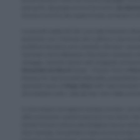
quel punto, dal gruppo prova a fuoriuscire
Jan Bakel
discesa si avvicina alla coppia di testa, portandosi a
La seconda scalata del San Luca vede Goossens stac
accelerare, con il francese che in attimo si riporta su 
problema meccanico ed è costretto a fermarsi, venend
riprendere anche Bakelants e Bouchard. Goossens ries
vantaggio, venendo ripreso nello strappetto successiv
Alessandro De Marchi
(Israel – Premier Tech) e
Pier
discesa che riporta ai piedi della salita, presentando
splendido lavoro di
Diego Ulissi
(UAE Team Emirates) il
sbriciolandosi sotto i colpi del due volte iridato junior
In cima restano così appena ventidue corridori, con Uli
dalla conclusione, quando esaurisce il suo lavoro. No
Davide Formolo a tenere alta l’andatura, ma non tarda 
(Eolo-Kometa), che prende in mano la corsa di casa. D