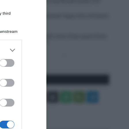
Niewiadoma, Elisa Longo Borghini perde 1’43”
5 Agosto 2026, 17:22
 third
VIDEO: Ultimi 3 Chilometri Tappa 3 Giro di Polonia
2026
5 Agosto 2026, 16:58
Downstream
Vuelta a Burgos 2026, Oscar Onley supera Giulio
Ciccone allo sprint
er and store
to grant or
Pagina
Prossima
ed purposes
precedente
Pagina
Seguici qui
Facebook
X
You
Apple
Spotify
Google
Telegram
Tube
Play
RSS