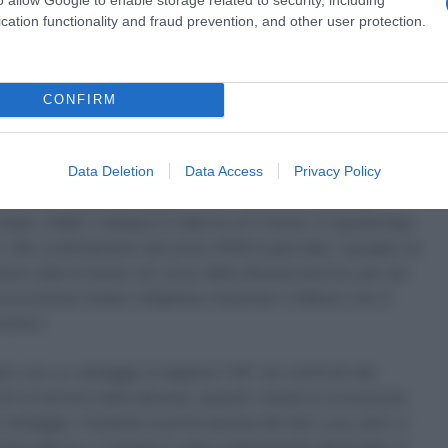
i è aggiunto anche
Kobe Gossens
(Intermarché-Wanty-
cation functionality and fraud prevention, and other user protection.
a 2026: montepremi minimo di 5.000€!
CONFIRM
dono così di rallentare l’andatura e di concedere maggior
Data Deletion
Data Access
Privacy Policy
, arrivando a sfiorare anche gli otto minuti. A quel punto si
es
e della
Ineos Grenadiers
, che iniziano a recuperare
olani, infatti, il distacco è attorno ai 5 minuti. In questa fase
o. Allo scollinamento del primo GPM di giornata, il gruppo ha
uisce ulteriormente nel corso della discesa tecnica, per poi
 nuova ascesa rimane indigesta a Guarnieri e Meens che si
uimers.
nano con un vantaggio di appena 1’36” nei confronti del
uti al termine della discesa, quando oramai la corsa punta
 vantaggio. Iniziando la prima ascesa del San Luca, però, il
inea d’arrivo, il margine è stato praticamente dimezzato. A