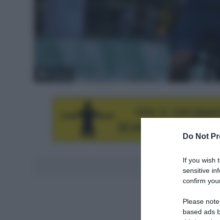
© Sirotti
Do Not Pr
If you wish 
Aggiungici al
sensitive in
confirm your
Please note
based ads b