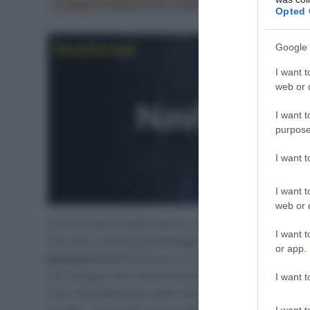
Troppa pubblicità? Abbonati gratis a Sp
Opted 
Google 
I want t
web or d
I want t
purpose
I want 
I want t
web or d
La corsa parte subito veloce, con
Rick Pluimers
(Jum
I want t
che sono i primi ad avvantaggiarsi nei confronti del
or app.
Bouchard
(AG2R Citroen) e, successivamente,
Jacopo
ma il gruppo non sembra intenzionato a lasciare spazi
I want t
sono soprattutto gli uomini della
Bardiani CSF Faiza
I want t