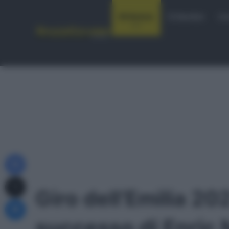
Notizie
Startlist
Co
Facebook
X
Giro dell’Emilia 20
Messenger
successo di Enric 