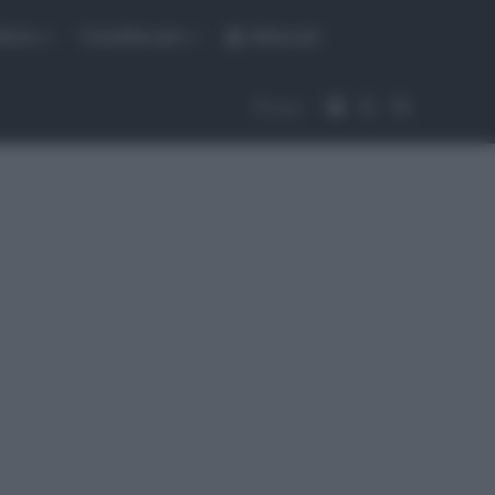
fiche
CicloMercato
Abbonati
Accedi
Cambia aspet
Cerca
Segui