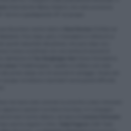
ants
(Intermarché-Wanty-Gobert), che nella successiva
 42″ da loro e guadagnando 20″ sul gruppo.
care Bouchard, mentre dietro è
Remi Rochas
(Cofidis) ad
Bakelants. Poco dopo, però, il transalpino è vittima di un
o quindi riassorbito dal plotone, che poco dopo va a
ce invece a scollinare con una ventina di secondi di
o dall’azione di
Tao Geoghegan Hart
(Ineos Grenadiers),
re Latour
(TotalEnergies). I quattro si tuffano così nella
si alle prime rampe con 22 secondi di vantaggio. Grazie allo
 gruppo va tuttavia a riprenderli senza grandi difficoltà,
es.
ssi che tiene sotto controllo la corsa fino a dieci chilometri
n appena si sposta il corridore livornese, è il compagno
ad arrivare il primo attacco, ad opera di
Lorenzo Fortunato
opo averne seguito il ritmo,
Tadej Pogacar
(UAE Team