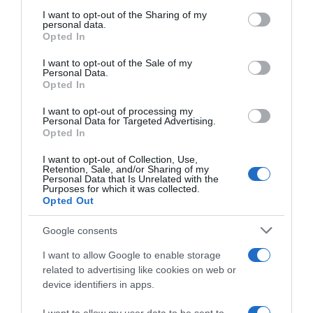
on the IAB’s List of Downstream Participants that may further
I want to opt-out of the Sharing of my
disclose it to other third parties.
personal data.
Opted In
Please note that this website/app uses one or more Google
services and may gather and store information including but
I want to opt-out of the Sale of my
Personal Data.
not limited to your visit or usage behaviour. You may click to
Opted In
grant or deny consent to Google and its third-party tags to
use your data for below specified purposes in below Google
I want to opt-out of processing my
Elia Viviani: “Milan è il
consent section.
Personal Data for Targeted Advertising.
velocista più forte al mondo.
Ineos Grenadiers, all’UAE
Opted In
E Ganna può vincere la
Tour il debutto di Elia Viviani
Milano-Sanremo”
nel ruolo di DS: “Abbiamo
I want to opt-out of Collection, Use,
una squadra forte, con
Retention, Sale, and/or Sharing of my
20 Dicembre 2025, 9:39
Personal Data that Is Unrelated with the
diverse opzioni da giocarci
Purposes for which it was collected.
durante la settimana”
Opted Out
15 Febbraio 2026, 15:30
Google consents
I want to allow Google to enable storage
related to advertising like cookies on web or
device identifiers in apps.