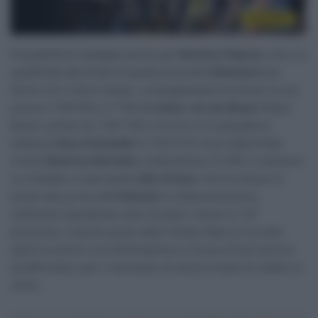
Possibilità di medaglia anche per
Martina Fidanza
, che si è
qualificata alla finale di questa sera del
Chilometro
da
fermo con il terzo tempo. La bergamasca ha chiuso la sua
prova in 1’05″834, a 1″105 da
Hetty van de Wouw
(Paesi
Bassi), prima con 1’04″729, e fra loro si è piazzata la
tedesca
Clara Schneider
in 1’05″479. Fuori dalla finale
invece
Beatrice Bertolini
, tredicesima a 4″259. A caccia di
un risultato ci sarà anche
Elia Viviani
, che ha chiuso le
prime due prove dell’
Omnium
in ottava posizione,
soffrendo soprattutto nello Scratch, chiuso in 13ª
posizione. Il quinto posto della Tempo Race lo ha visto
salire la china e con Eliminazione e Corsa a Punti ancora
da affrontare, per il veronese c’è ancora modo di risalire la
china.