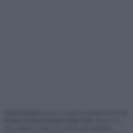
Vittoria Guazzini
assicura una quarta medaglia all’Italia agli
Europei su Pista di Heusden-Zolder 2025
. L’azzurra ha
fatto segnare un tempo di 4’31″545 nelle qualifiche