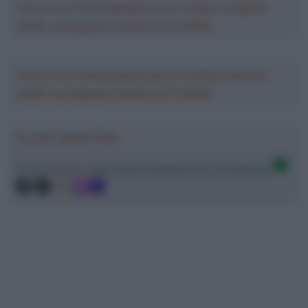
Crea la tua Fantasquadra per la Vuelta a España
2026: montepremi minimo di 5.000€!
Crea la tua Fantasquadra per la Vuelta a España
2026: montepremi minimo di 5.000€!
Ascolta SpazioTalk!
Ci trovi anche sulle migliori piattaforme di streaming