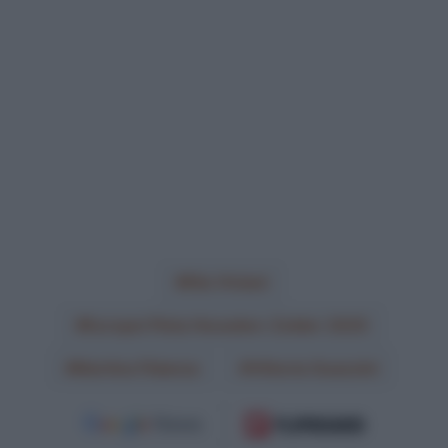
Elia Viviani
Europei Pista Heusden-Zolder 2025
Martina Fidanza
Vittoria Guazzini