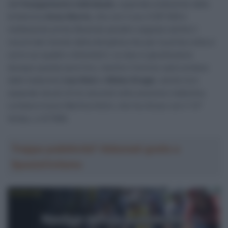
dell’
Inseguimento individuale
, superata solamente dalla
britannica
Anna Morris
, che con il suo 4’28″306 è
nettamente prima (facendo peraltro segnare anche il
record del mondo della disciplina che per la prima volta si
corre sui quattro chilometri). Le due si giocheranno
dunque questa sera l’oro, mentre il bronzo sarà conteso
dalle tedesche
Lisa Klein
e
Mieke Kroger
, anche loro
separate da più di tre secondi nella sessione mattutina.
Lontana invece Martina Alzini, che ha chiuso con il 12°
tempo, a 22″808.
Troppa pubblicità? Abbonati gratis a
SpazioCiclismo