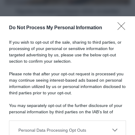
Figueira Champions Classic 2025, la startlist
definitiva
Do Not Process My Personal Information
Articoli correlati
If you wish to opt-out of the sale, sharing to third parties, or
processing of your personal or sensitive information for
targeted advertising by us, please use the below opt-out
section to confirm your selection.
Please note that after your opt-out request is processed you
may continue seeing interest-based ads based on personal
information utilized by us or personal information disclosed to
Netcompany Ineos, giunto
Giro d’Italia 2026, Elia
alla fine anche il terzo
Viviani: “La cronometro sarà
third parties prior to your opt-out.
“matrimonio” con Elia
decisiva. Ganna e Milan sono
Viviani?
tra i migliori al mondo,
You may separately opt-out of the further disclosure of your
Pellizzari è sempre più
12 Luglio 2026, 20:03
personal information by third parties on the IAB’s list of
brillante”
downstream participants.
5 Maggio 2026, 18:04
Personal Data Processing Opt Outs
This information may also be disclosed by us to third parties