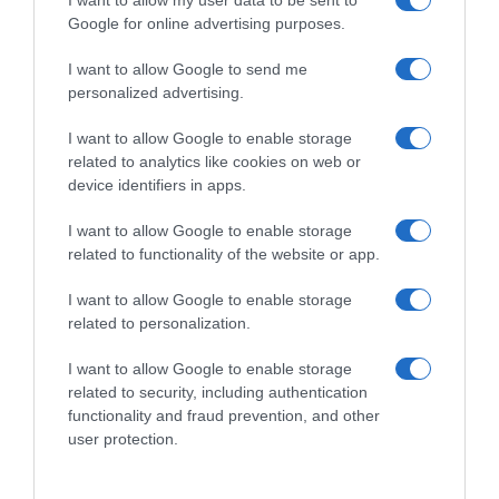
I want to allow my user data to be sent to
Google for online advertising purposes.
Ineos Grenadiers, Elia Viviani
RadioCorsa, Cordiano
nuovo DS assieme a Daryl
Dagnoni: “C’era l’idea di
I want to allow Google to send me
Impey: “Una nuova era per la
mettere Elia Viviani Ct della
personalized advertising.
squadra, felice di farne parte”
Nazionale su strada”
28 Novembre 2025, 14:05
27 Novembre 2025, 19:50
I want to allow Google to enable storage
related to analytics like cookies on web or
device identifiers in apps.
I want to allow Google to enable storage
related to functionality of the website or app.
Commenta
I want to allow Google to enable storage
related to personalization.
I want to allow Google to enable storage
© Copyright 2026, All Rights Reserved Designed by
related to security, including authentication
functionality and fraud prevention, and other
©SpazioCiclismo
Preferenze Privacy
user protection.
Contatti
Redazione
Privacy & Cookie Policy
Pubblicità
Lavora con noi
VeloPro