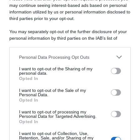
may continue seeing interest-based ads based on personal
information utilized by us or personal information disclosed to
Campionati Nazionali 2026,
Giro d’Austria 2025, bis di
3° successo di fila per Felix
Isaac Del Toro! 3°, Felix
third parties prior to your opt-out.
Großschartner e Dušan
Großschartner resta leader
Rajović nelle crono di Austria
You may separately opt-out of the further disclosure of your
11 Luglio 2025, 15:07
e Serbia
personal information by third parties on the IAB’s list of
27 Giugno 2026, 13:25
downstream participants.
Personal Data Processing Opt Outs
This information may also be disclosed by us to third parties
on the IAB’s List of Downstream Participants that may further
I want to opt-out of the Sharing of my
disclose it to other third parties.
personal data.
Opted In
Please note that this website/app uses one or more Google
services and may gather and store information including but
I want to opt-out of the Sale of my
Personal Data.
not limited to your visit or usage behaviour. You may click to
Opted In
grant or deny consent to Google and its third-party tags to
use your data for below specified purposes in below Google
I want to opt-out of processing my
Giro d’Austria 2025,
Campionati Nazionali 2025,
consent section.
Personal Data for Targeted Advertising.
doppietta UAE per aprire le
Felix Großschartner si
Opted In
danze: Felix Großschartner si
prende il secondo titolo
impone su Rafal Majka
consecutivo a cronometro in
I want to opt-out of Collection, Use,
Austria
Retention, Sale, and/or Sharing of my
9 Luglio 2025, 15:04