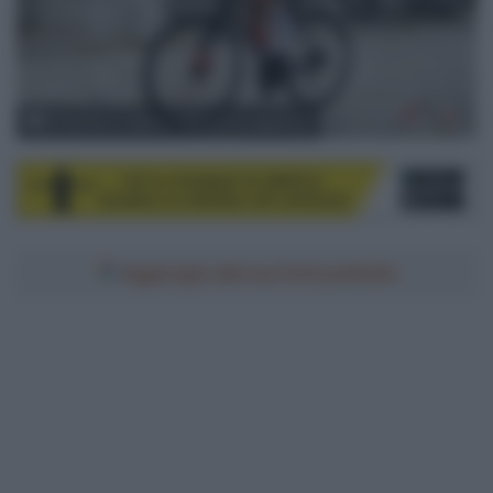
© Massimo Fulgenzi / SprintCyclingAgency
Aggiungici alle tue fonti preferite