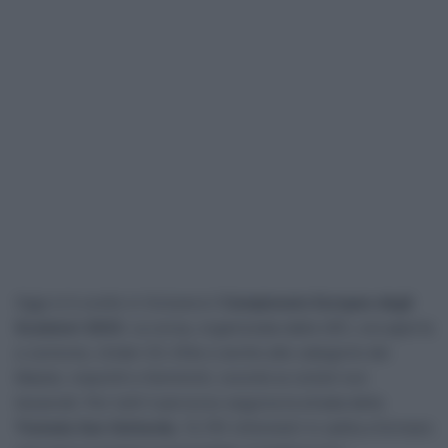
Oggi si è svolto in Svizzera il
Campionato Europeo degli
Scalatori 2023
. La corsa, organizzata dalla UEC, era aperta
a Juniores, Under-23, Elite e anche alle categorie dei
Master, maschili e femminili, nonché ai ciclisti non
tesserati. Per tutti il percorso seguiva la strada della
Tremola San Gottardo
, 12,781 chilometri in salita a formare