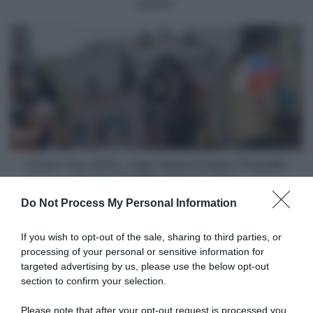
partire"
"Ma
ci
Czech
saranno
Tour
altre
2023,
occasioni
colpo
prima
finale
di
di
partire"
Adam
Ťoupalík!
Florian
Lipowitz
Czech Tour 2023, colpo finale di Adam Ťoupalík!
vince
Florian Lipowitz vince la corsa
la
Do Not Process My Personal Information
corsa
Articoli correlati
If you wish to opt-out of the sale, sharing to third parties, or
processing of your personal or sensitive information for
targeted advertising by us, please use the below opt-out
section to confirm your selection.
Please note that after your opt-out request is processed you