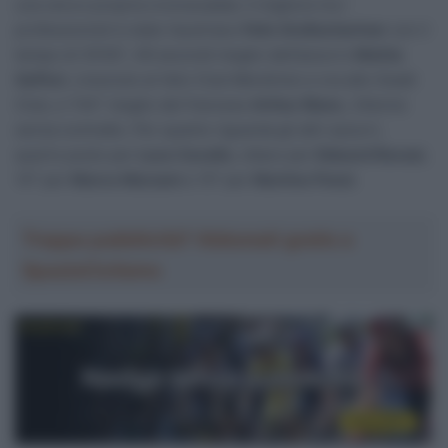
una vera e propria cronoscalata. Il migliore tra i
professionisti è stato l’austriaco
Felix Großschartner
con il
tempo di 35’40”, 49 secondi meglio dell’azzurro
Mattia
Gaffuri
, cresciuto al Velo Club Mendrisio e ora allo Swatt
Club, e 1’44” meglio del francese
Arthur Blanc
, 24enne
senza contratto. Per quanto riguarda gli altri azzurri,
quarto posto per
Luca Cavallo
, ottavo per
Edward Ravasi
,
14° per
Marco Marzani
e 15° per
Martino Ponzi
.
Troppa pubblicità? Abbonati gratis a
SpazioCiclismo