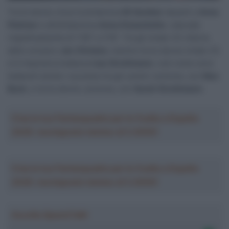
Tra le donne vince la britannica
Illi Gardner
davanti a
Anna
Plattner
e all’olimpionica
Anna Kiesenhofer
, staccate
rispettivamente di 1’38” e 2’16”. Tra gli Under-23 vittoria
dello svizzero
Jan Christen
, mentre tra le donne Under-23
si è imposta la tedesca
Lisa Strothmann
, così come sono
tedeschi anche i successi tra gli uomini Juniores, con
Max
Bock
, e tra le donne Juniores, con
Sarah Strothmann
.
Crea la tua Fantasquadra per la Vuelta a España
2026: montepremi minimo di 5.000€!
Crea la tua Fantasquadra per la Vuelta a España
2026: montepremi minimo di 5.000€!
Ascolta SpazioTalk!