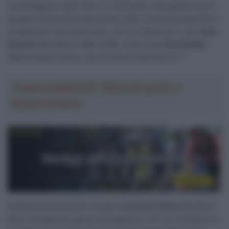
avvantaggiato negli ultimi 12 chilometri, allungando da un
gruppo fortemente selezionato dalle numerose asperità in
programma. Secondo posto, con un ritardo di 3″, per
Stan
Dewulf
(Decathlon CMA CGM), e terzo per
Kim Heiduk
(Netcompany Ineos), che ha chiuso staccato di 7″.
Troppa pubblicità? Abbonati gratis a
SpazioCiclismo
Settima posizione per il leader
Laurence Pithie
(Red Bull-
Bora-hansgrohe), giunto al traguardo a 18″ da Tesfatsion e