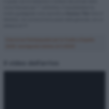
in grado così di mantenere il simbolo del primato della
corsa francese per 7″ sull’eritreo. Il neozelandese ha
inoltre guadagnato nove secondi su
Rasmus Tiller
(Uno-X
Mobility), che scivola al terzo posto della generale, con un
distacco di 11″.
Crea la tua Fantasquadra per la Vuelta a España
2026: montepremi minimo di 5.000€!
Il video dell’arrivo