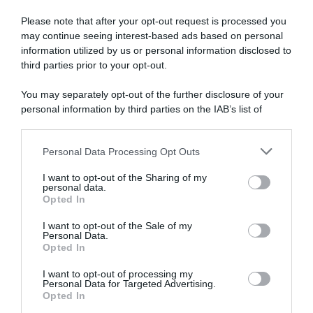
Please note that after your opt-out request is processed you
may continue seeing interest-based ads based on personal
information utilized by us or personal information disclosed to
Circuito de Getxo 2026,
Movistar, Einer Rubio mostra
Natnael Tesfatsion vince allo
le ferite dopo l’incidente al
third parties prior to your opt-out.
sprint! 5° Ludovico Crescioli,
Tour e lancia un messaggio:
6° Giulio Ciccone
“Non possiamo cambiare il
You may separately opt-out of the further disclosure of your
passato, ma possiamo
2 Agosto 2026, 16:58
personal information by third parties on the IAB’s list of
imparare da queste
downstream participants.
situazioni e lavorare per
evitare che si ripetano”
Personal Data Processing Opt Outs
This information may also be disclosed by us to third parties
2 Agosto 2026, 13:10
on the IAB’s List of Downstream Participants that may further
I want to opt-out of the Sharing of my
disclose it to other third parties.
personal data.
Opted In
Please note that this website/app uses one or more Google
services and may gather and store information including but
I want to opt-out of the Sale of my
Personal Data.
not limited to your visit or usage behaviour. You may click to
Opted In
grant or deny consent to Google and its third-party tags to
use your data for below specified purposes in below Google
CicloMercato 2027, la
I want to opt-out of processing my
Movistar, il 19enne Javier
Movistar punta il giovane
consent section.
Personal Data for Targeted Advertising.
Cubillas promosso in prima
Mads Landbo
Opted In
squadra dal prossimo anno
2 Agosto 2026, 10:30