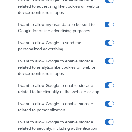
I want to allow Google to enable storage
related to advertising like cookies on web or
device identifiers in apps.
I want to allow my user data to be sent to
Google for online advertising purposes.
VIDEO: Highlights Tappa 4
VIDEO: Ultimi 3 Chilometri
Giro del Belgio 2026
Tappa 4 Giro del Belgio 2026
I want to allow Google to send me
20 Giugno 2026, 19:58
20 Giugno 2026, 18:17
personalized advertising.
I want to allow Google to enable storage
related to analytics like cookies on web or
device identifiers in apps.
I want to allow Google to enable storage
related to functionality of the website or app.
Commenta
I want to allow Google to enable storage
related to personalization.
I want to allow Google to enable storage
© Copyright 2026, All Rights Reserved Designed by
related to security, including authentication