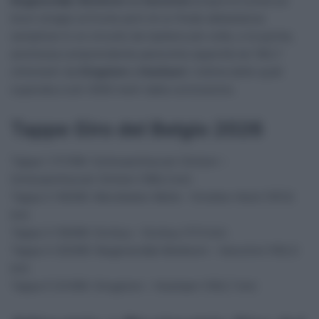
Begijnendijk-Betekom
ad
Aarschot
proporrà numerosi
brevi strappi (a fronte però di un finale abbastanza
semplice) in un circuito da ripetere più volte, e la quinta,
anch’essa comprendente parecchie asperità nei 183,7
chilometri da
Gingelom
a
Hoeilaart
, l’ultima delle quali
superata a soli 3000 metri dalla conclusione.
Tappe Giro del Belgio 2026
Tappa 1 (17/06): Scherpenheuvel-Zichem –
Scherpenheuvel-Zichem (188,3 km)
Tappa 2 (18/06): Merelbeke-Melle – Knokke-Heist (197,6
km)
Tappa 3 (19/06): Durbuy – Durbuy (173 km)
Tappa 4 (20/06): Begijnendijk-Betekom – Aarschot (183,5
km)
Tappa 5 (21/06): Gingelom – Hoeilaart (183,7 km)