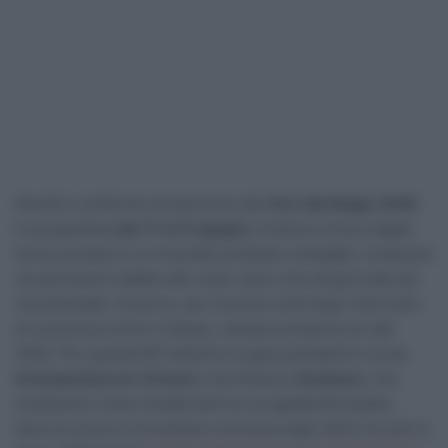
Novità e conferme nel percorso del
Giro del Belgio 2026
.
In programma
dal 17 al 21 giugno
, la breve corsa a tappe
torna a proporre un tracciato piuttosto variegato, composto
sia da frazioni adatte alle ruote veloci che da giornate più
movimentate, ma privo, per la prima volta dopo molti anni,
di una prova contro il tempo, sempre presente sin dal
a
2002. Per questa 95
edizione la gara prenderà il via da
Scherpenheuvel-Zichem
e terminerà a
Hoeilaart
, che
sostituisce come località d’arrivo la capitale Bruxelles,
dove la corsa si era sempre conclusa negli ultimi tre anni e