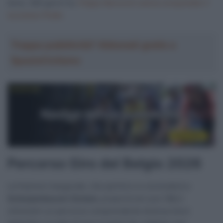
dove, 365 giorni fa,
Filippo Baroncini aveva conquistato il
successo finale
.
Troppa pubblicità? Abbonati gratis a
SpazioCiclismo
Percorso Giro del Belgio 2026
La frazione inaugurale, che partirà e si concluderà a
Scherpenheuvel-Zichem
, proporrà nei suoi 188,3
chilometri un percorso comprendente diverse brevi