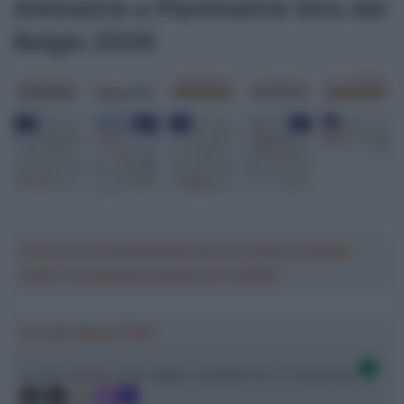
Altimetrie e Planimetrie Giro del
Belgio 2026
Crea la tua Fantasquadra per la Vuelta a España
2026: montepremi minimo di 5.000€!
Ascolta SpazioTalk!
Ci trovi anche sulle migliori piattaforme di streaming