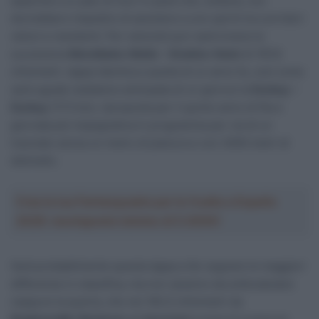
asperità e un paio di muri in pavé che, tuttavia, non
dovrebbero impedire di assistere a uno sprint tra corridori
veloci e resistenti. Per velocisti puri sarà invece la
successiva
Merelbeke-Melle – Knokke-Heist
di 197,6
chilometri, tappa identica a quella di un anno fa, così come
sarà uguale (sebbene anticipata di un giorno) la
Durbuy –
Durbuy
(173 km), riproposta per il quinto anno di fila e
giornata più impegnativa in programma per via di un
tracciato senza un metro di pianura e con 3000 metri di
dislivello.
Crea la tua Fantasquadra per la Vuelta a España
2026: montepremi minimo di 5.000€!
Sarà probabilmente questa tappa a far segnare le maggiori
differenze in classifica, ma non saranno da sottovalutare
neppure la quarta, che nei 183,5 chilometri da