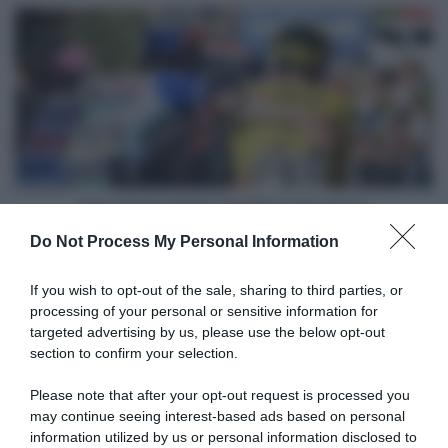
Giulio
Giro
Pellizzari
d'Italia
per
2026,
il
Top/Flop
suo
del
lavoro,
giorno
non
era
scontato"
Giro d'Italia 2026, Top/Flop del giorno
Do Not Process My Personal Information
Articoli correlati
If you wish to opt-out of the sale, sharing to third parties, or
processing of your personal or sensitive information for
targeted advertising by us, please use the below opt-out
section to confirm your selection.
Please note that after your opt-out request is processed you
may continue seeing interest-based ads based on personal
information utilized by us or personal information disclosed to
Bahrain Victorious, finale di
Bahrain-Victorious, Pello