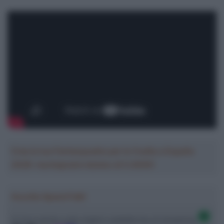
Crea la tua Fantasquadra per la Vuelta a España
2026: montepremi minimo di 5.000€!
Ascolta SpazioTalk!
Ci trovi anche sulle migliori piattaforme di streaming