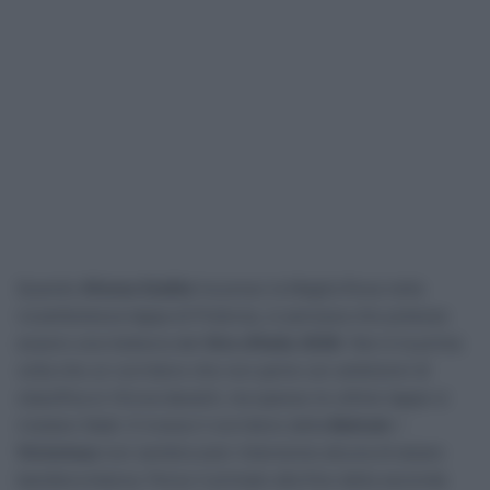
Quando
Afonso Eulálio
ha preso la Maglia Rosa nella
rocambolesca tappa di Potenza, si pensava che potesse
essere una meteora del
Giro d’Italia 2026
. Non è la prima
volta che un corridore che non parte con ambizioni di
classifica si ritrova davanti, ma spesso le ultime tappe si
rivelano fatali. E invece il corridore della
Bahrain –
Victorious
non sembra aver intenzione alcuna di alzare
bandiera bianca. Perso il primato alla fine della seconda