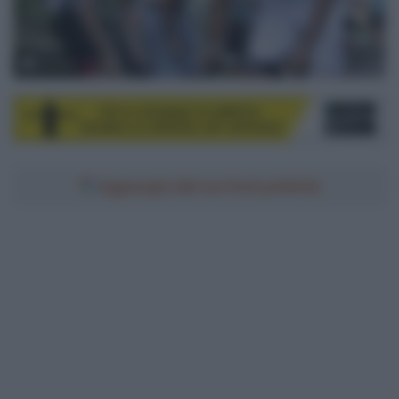
© Sirotti
Aggiungici alle tue fonti preferite