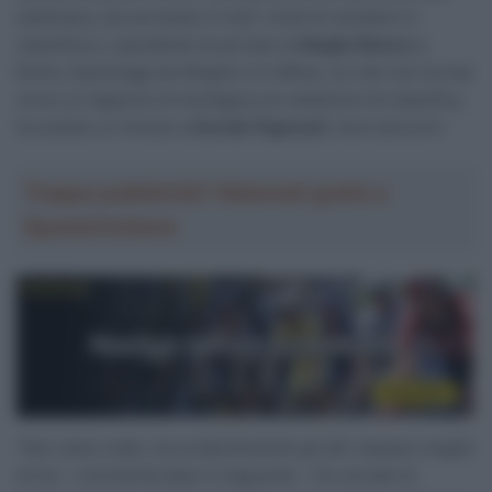
settimana, sta cercando in tutti i modi di resistere in
classifica e, soprattutto di portare la
Maglia Bianca
a
Roma. Quest’oggi ad Alleghe si è difeso, lui che non ha mai
corso un tappone di montagna con ambizioni di classifica,
ha ceduto un minuto a
Davide Piganzoli
, ma è ancora lì.
Troppa pubblicità? Abbonati gratis a
SpazioCiclismo
“Non stavo male, ma evidentemente gli altri stavano meglio
di me – commenta dopo il traguardo – Ho cercato di