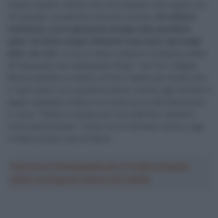
restare davanti. Vedevo che c’era sempre meno gente nel
mio gruppo, ma alla fine c’era poco da fare.
Ho sofferto
tantissimo, avevo già poche energie sulla penultima
salita
.
Gli ultimi cinque chilometri sono stati i più lunghi
della. mia vita
“. E ora un ultimo ostacolo: la doppia scalata
di Piancavallo che sarà giudice finale. Top Ten e Maglia
Bianca sarebbe un bottino di tutto rispetto per Eulálio che,
in ogni modo, non si perde di spirito. Anche oggi durante la
tappa, malgrado la fatica, ha rivolto sorrisi alle telecamere
in corsa. “Siamo lì, sempre più vicini alla fine. Vedremo
come andrà domani”. Forse con un Damiano Caruso, oggi
in libera uscita, in più al fianco.
Crea la tua Fantasquadra per la Vuelta a España
2026: montepremi minimo di 5.000€!