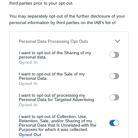
stagione italiano per Antonio
Bilbao si congeda da San
third parties prior to your opt-out.
Tiberi: “Nel 2026 non ho
Sebastian: “Mi volevo godere
avuto molte soddisfazioni,
l’ultima, ma non avevo
You may separately opt-out of the further disclosure of your
spero che le corse italiane mi
aspettative”
personal information by third parties on the IAB’s list of
diano tanto slancio”
2 Agosto 2026, 11:11
downstream participants.
5 Agosto 2026, 14:00
Personal Data Processing Opt Outs
This information may also be disclosed by us to third parties
on the IAB’s List of Downstream Participants that may further
I want to opt-out of the Sharing of my
disclose it to other third parties.
personal data.
Opted In
Please note that this website/app uses one or more Google
services and may gather and store information including but
I want to opt-out of the Sale of my
Personal Data.
not limited to your visit or usage behaviour. You may click to
Opted In
grant or deny consent to Google and its third-party tags to
use your data for below specified purposes in below Google
I want to opt-out of processing my
Tour de France 2026, Lenny
Tour de France 2026, Lenny
consent section.
Personal Data for Targeted Advertising.
Martinez chiude in
Martinez risponde a Richard
Opted In
crescendo: “Quinto in
Carapaz: “Non collaboravo?
classifica è straordinario per
Lui attaccava in
I want to opt-out of Collection, Use,
me, ho fatto anche meglio di
continuazione…”
Retention, Sale, and/or Sharing of my
mio nonno”
Personal Data that Is Unrelated with the
25 Luglio 2026, 12:49
Purposes for which it was collected.
25 Luglio 2026, 18:09
Opted Out