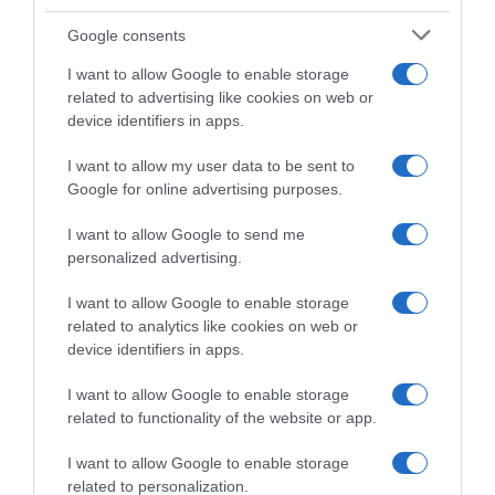
Google consents
I want to allow Google to enable storage
related to advertising like cookies on web or
device identifiers in apps.
I want to allow my user data to be sent to
Google for online advertising purposes.
Tour de France 2026, Matej
Tour de France 2026,
Mohorič sull’ondata di
Damiano Caruso vuole
I want to allow Google to send me
controlli antidoping:
lasciare il suo segno:
personalized advertising.
“Dovrebbe essere lo stesso
“All’inizio ho sofferto il caldo,
per tutti, ma dal francese che
ora spero di stare meglio
I want to allow Google to enable storage
è in alto in classifica non
visto che arrivano le
related to analytics like cookies on web or
sono andati alle 5 del
montagne”
mattino…”
device identifiers in apps.
18 Luglio 2026, 13:06
22 Luglio 2026, 10:17
I want to allow Google to enable storage
related to functionality of the website or app.
Commenta
I want to allow Google to enable storage
related to personalization.