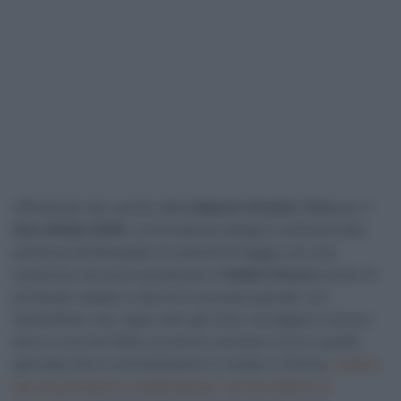
Ufficiali gli otto uomini della
Alpecin-Premier Tech
per il
Giro d’Italia 2026
. La formazione belga si schiererà alla
partenza da Nessebar di venerdì 8 maggio con una
selezione che avrà soprattutto in
Kaden Groves
l’uomo di
punta per andare a caccia di successi parziali, con
l’australiano che, dopo aver già vinto una tappa lo scorso
anno e una nel 2025, proverà a centrare il tris in quelle
giornate che si concluderanno in volata. Il 27enne,
reduce
da una primavera complicata per via di problemi al