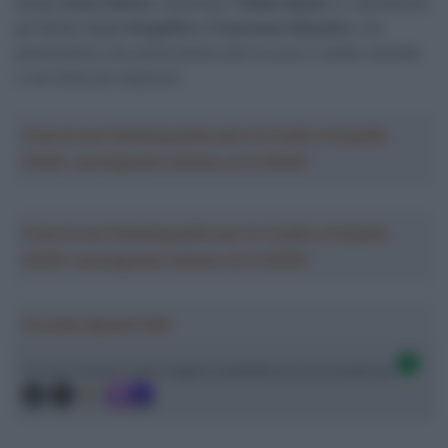
belga
Jonas Geens
, l’austriaco
Tobias Bayer
e, soprattutto,
gli italiani
Luca Vergallito
e
Francesco Busatto
, con
quest’ultimo che potrà anche dire la sua in volate ristrette
o nei finali più esplosivi.
Crea la tua Fantasquadra per la Vuelta a España
2026: montepremi minimo di 5.000€!
Crea la tua Fantasquadra per la Vuelta a España
2026: montepremi minimo di 5.000€!
Ascolta SpazioTalk!
Ci trovi anche sulle migliori piattaforme di streaming