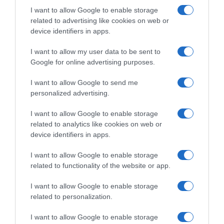
I want to allow Google to enable storage
related to advertising like cookies on web or
device identifiers in apps.
I want to allow my user data to be sent to
Google for online advertising purposes.
Tour de France 2026,
Tour de France 2026,
capolavoro Mathieu van der
Mathieu van der Poel
I want to allow Google to send me
Poel: attacca a Montmartre
premiato come gregario della
personalized advertising.
con Tadej Pogačar e resiste
terza settimana
di un niente alla rimonta del
26 Luglio 2026, 10:33
I want to allow Google to enable storage
gruppo! Per lo sloveno 5°
related to analytics like cookies on web or
trionfo finale alla Grande
Boucle
device identifiers in apps.
26 Luglio 2026, 19:56
I want to allow Google to enable storage
related to functionality of the website or app.
Commenta
I want to allow Google to enable storage
related to personalization.
I want to allow Google to enable storage