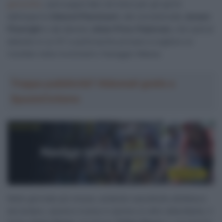
ginocchio
, sarà supportato nel treno per gli sprint
dall’esperto
Edward Planckaert
, dal connazionale
Jensen
Plowright
e dal danese
Johan Price-Pejtersen
, che sarà al
debutto in un GT e potrà anche provare a cogliere un
risultato nella cronometro Viareggio-Massa.
Troppa pubblicità? Abbonati gratis a
SpazioCiclismo
Nelle giornate più mosse, andando soprattutto all’attacco
da lontano, saranno invece in azione un altro debuttante, il