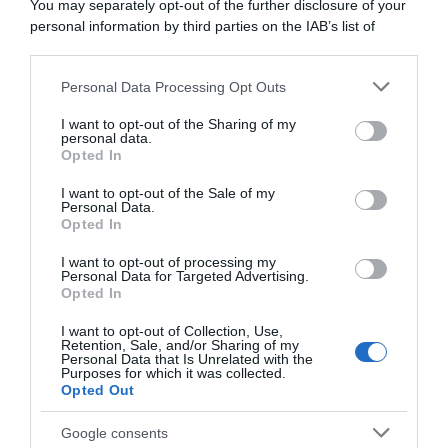
Mihkels e Casper van Uden
perdere contro Van Aert”
You may separately opt-out of the further disclosure of your
1 Agosto 2026, 10:25
31 Luglio 2026, 12:25
personal information by third parties on the IAB’s list of
downstream participants.
Personal Data Processing Opt Outs
This information may also be disclosed by us to third parties
on the IAB’s List of Downstream Participants that may further
I want to opt-out of the Sharing of my
disclose it to other third parties.
personal data.
Opted In
Please note that this website/app uses one or more Google
services and may gather and store information including but
I want to opt-out of the Sale of my
Personal Data.
not limited to your visit or usage behaviour. You may click to
Opted In
grant or deny consent to Google and its third-party tags to
use your data for below specified purposes in below Google
I want to opt-out of processing my
Giro di Danimarca 2026,
Alpecin-Premier Tech,
consent section.
Personal Data for Targeted Advertising.
Wout Van Aert vince per
Mathieu van der Poel
Opted In
questione di millimetri su
rinuncia ai Criterium post-
Jensen Plowright – 4°
Tour per preparare i Mondiali
I want to opt-out of Collection, Use,
Giovanni Lonardi, 7° Enrico
di MTB – Poi, forse, due gare
Retention, Sale, and/or Sharing of my
Zanoncello
su strada e la presenza a
Personal Data that Is Unrelated with the
Purposes for which it was collected.
Montréal 2026
30 Luglio 2026, 17:52
Opted Out
27 Luglio 2026, 10:40
Google consents