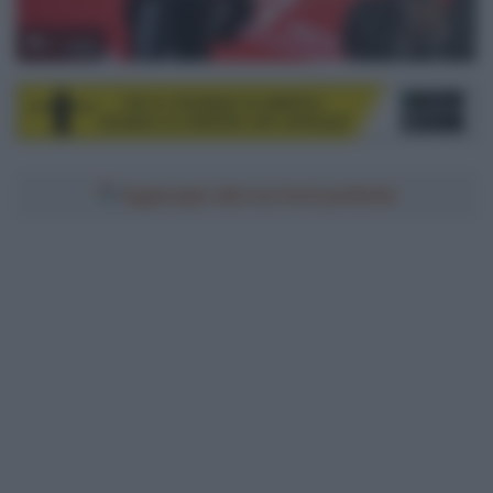
© Sirotti
Aggiungici alle tue fonti preferite