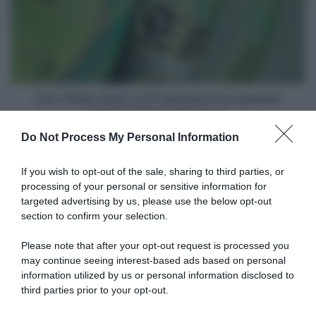
la
EF
presenta
una
speciale
maglia
"aliena"
Giro d'Italia 2026, la EF presenta una speciale
per
maglia "aliena" per la pace
la
Do Not Process My Personal Information
pace
Articoli correlati
If you wish to opt-out of the sale, sharing to third parties, or
processing of your personal or sensitive information for
targeted advertising by us, please use the below opt-out
section to confirm your selection.
Please note that after your opt-out request is processed you
may continue seeing interest-based ads based on personal
information utilized by us or personal information disclosed to
Alpecin-Premier Tech,
Giro di Danimarca 2026,
annunciati gli arrivi di Iván
Jensen Plowright: “Pensavo
third parties prior to your opt-out.
García Cortina, Madis
di aver vinto, ma ci sta