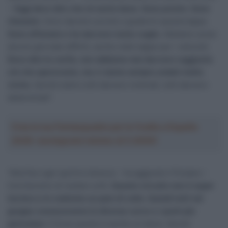
–
Oggi devo dire che mi sento bene. Sono pronto. Sono
rilassato.
Sono davvero pronto a godermi questa tappa.
Sono affamato e ho davvero tanta voglia
. Abbiamo avuto
alcune giornate difficili, anche nelle tappe per i velocisti.
Devo dire la verità, non abbiamo mai davvero raggiunto
ciò che speravamo, ma ci siamo sempre andati molto
vicino
. Quindi siamo tutti davvero motivati, tutti davvero
determinati”.
Crea la tua Fantasquadra per la Vuelta a España
2026: montepremi minimo di 5.000€!
“Alla fine ogni sprint è diverso – ha aggiunto il friulano –
Cercheremo di restare uniti.
Questo circuito non è super
tecnico e lo vedremo un paio di volte. Quindi tutti nel
gruppo conosceranno le diverse curve o i punti più
pericolosi
. E forse questo è anche un bene. Quindi