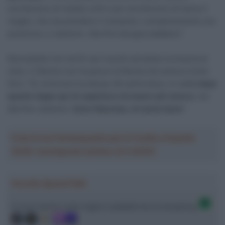
cercheremo di restare uniti e poi cercheremo di trarne il
meglio, che sia prendere il comando o semplicemente una
posizione, e vedremo. Alla fine bisogna adattarsi”.
Nonostante non sia fin qui riuscito ad alzare le braccia al
cielo, il 25enne non ha perso la fiducia che aveva a inizio
Giro: “Sì, la forma è la stessa. Mi sento bene, in realtà
dopo
queste tappe qui mi aspettavo di essere più stanco
, ma
alla fine vedremo.
Sono fiducioso, mi sento bene
“.
Crea la tua Fantasquadra per la Vuelta a España
2026: montepremi minimo di 5.000€!
Ascolta SpazioTalk!
Ci trovi anche sulle migliori piattaforme di streaming