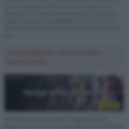
giocarsi il successo (l’ultima sarà tra una settimana, a
Roma) e per il 25enne sarà una delle migliori chance di
regalare una gioia a una
Lidl-Trek
che finora si è messa
spesso in evidenza in questa Corsa Rosa, ma ha raccolto
poco.
Troppa pubblicità? Abbonati gratis a
SpazioCiclismo
“Non vedo davvero l’ora, dopo la lunga giornata che
abbiamo avuto ieri – ha dichiarato Milan ai nostri microfoni