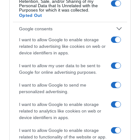
Retention, Sale, and/or Sharing of my
4 Agosto 2026, 19:59
Personal Data that Is Unrelated with the
5 Agosto 2026, 9:37
Purposes for which it was collected.
Opted Out
Google consents
I want to allow Google to enable storage
related to advertising like cookies on web or
device identifiers in apps.
I want to allow my user data to be sent to
Google for online advertising purposes.
Giro di Polonia 2026,
Giro di Polonia 2026,
Jonathan Milan fa subito bis:
Jonathan Milan si impone
I want to allow Google to send me
“È stato caotico, ma mi sono
nettamente su Paul Magnier!
personalized advertising.
divertito. Mi ha sorpreso
3° Matteo Malucelli, 5° Daniel
l’azione di Romele”
Skerl
I want to allow Google to enable storage
4 Agosto 2026, 18:20
4 Agosto 2026, 16:28
related to analytics like cookies on web or
device identifiers in apps.
I want to allow Google to enable storage
related to functionality of the website or app.