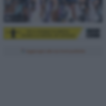
© LaPresse
Aggiungici alle tue fonti preferite