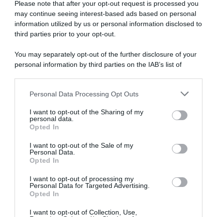
podio"
Please note that after your opt-out request is processed you
may continue seeing interest-based ads based on personal
information utilized by us or personal information disclosed to
Giro di Polonia 2026,
Giro di Polonia 2026, tripletta
Jonathan Milan fa tripletta:
per Jonathan Milan! 3°
third parties prior to your opt-out.
“Ho lavorato duramente per
Alessandro Romele, 5° Daniel
raggiungere questo livello; la
Skerl
You may separately opt-out of the further disclosure of your
fuga? Ho visto due corridori
5 Agosto 2026, 16:33
personal information by third parties on the IAB’s list of
attaccati e mi son detto:
downstream participants.
perché non seguirli?”
5 Agosto 2026, 19:43
Personal Data Processing Opt Outs
This information may also be disclosed by us to third parties
on the IAB’s List of Downstream Participants that may further
I want to opt-out of the Sharing of my
disclose it to other third parties.
personal data.
Opted In
Please note that this website/app uses one or more Google
services and may gather and store information including but
I want to opt-out of the Sale of my
Personal Data.
not limited to your visit or usage behaviour. You may click to
Opted In
grant or deny consent to Google and its third-party tags to
use your data for below specified purposes in below Google
I want to opt-out of processing my
Lidl-Trek, Jonathan Milan
Vuelta a España 2026, a
consent section.
Personal Data for Targeted Advertising.
macina vittorie: dal 2024 a
rischio la partecipazione di
Opted In
oggi solo Tadej Pogačar ha
Thibau Nys, che deve
più successi del friulano in
recuperare da un’infezione
I want to opt-out of Collection, Use,
corse WorldTour