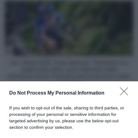
senza
Giro
ricompensa.
d'Italia
Enric
2026,
Mas
Giulio
non
Pellizzari:
è
"Finalmente
stato
sto
il
migliorando
leader
molto,
che
sono
Giro d'Italia 2026, Giulio Pellizzari: "Finalmente sto
ci
felicissimo
migliorando molto, sono felicissimo della
aspettavamo”
della
prestazione di ieri. Possiamo ancora provare a salire
prestazione
sul podio"
di
Do Not Process My Personal Information
ieri.
Possiamo
Articoli correlati
ancora
If you wish to opt-out of the sale, sharing to third parties, or
provare
processing of your personal or sensitive information for
a
targeted advertising by us, please use the below opt-out
salire
section to confirm your selection.
sul