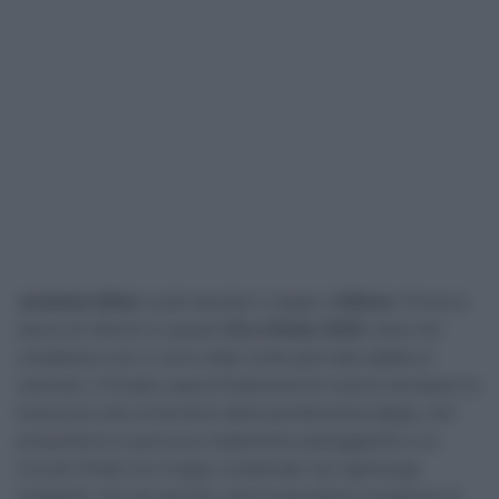
Jonathan Milan
vuole lasciare il segno a
Milano
. Finora a
secco di vittorie in questo
Giro d’Italia 2026
, dove nel
complesso non ci sono state molte giornate adatte ai
velocisti, il friulano spera finalmente di riuscire ad alzare le
braccia al cielo al termine della quindicesima tappa, che
presenterà un percorso totalmente pianeggiante e un
circuito finale non troppo complicato nel capoluogo
lombardo. Per gli sprinter sarà la penultima occasione di