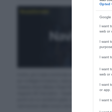
Opted 
Google 
I want t
web or d
I want t
purpose
I want 
I want t
web or d
Inoltre, gli è stata comminata una multa di 500 franchi s
per la Maglia Ciclamino, nella quale si ritrova così co
I want t
Astana), Bram Welten (Team Picnic PostNL), Martin Ma
or app.
Asgreen (EF Education – EasyPost) e Francesco Busatto
puniti con un cartellino giallo, dovrà ora fare atten
I want t
sarà escluso dalla corsa e dovrà osservare un periodo d
I want t