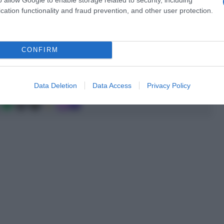
cation functionality and fraud prevention, and other user protection.
a 2026: montepremi minimo di 5.000€!
CONFIRM
a 2026: montepremi minimo di 5.000€!
Data Deletion
Data Access
Privacy Policy
g