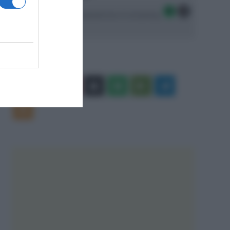
Seguici sulle migliori piattaforme di streaming:
Facebook
X
You
Apple
Spotify
Google
Telegram
Tube
Play
RSS