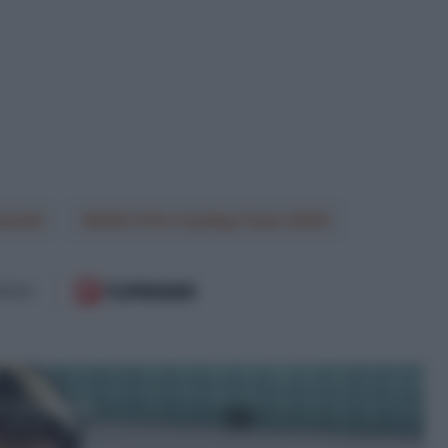
hetti
Q36.5 Pro Cycling Team 2025
 il prossimo