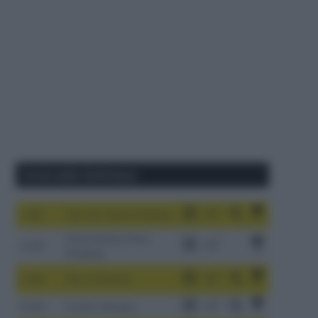
Corse della Settimana
1-9/8
Tour de France Femmes
China Xizang Trans-
2-6/8
Himalaya
3-9/8
Giro di Polonia
4-8/8
Vuelta a Burgos