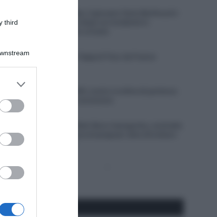
9 Agosto 2026, 9:01
Visma | Lease a Bike, il giovane Yanis Berthoud è
in gravi condizioni dopo un incidente in
 third
allenamento contro un’auto
9 Agosto 2026, 8:40
Downstream
VIDEO: Highlights Tappa 8 Tour de France
Femmes 2026
er and store
9 Agosto 2026, 8:37
to grant or
Giro di Polonia 2026, orario e ordine di partenza
della cronometro conclusiva
ed purposes
9 Agosto 2026, 8:00
Un Anno Fa… Red Bull-Bora-hansgrohe, contratto
faraonico per Remco Evenepoel: oltre 20 milioni
di euro in tre anni
Pagina
Prossima
precedente
Pagina
Seguici qui