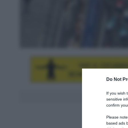
Do Not Pr
If you wish 
Aggiungici al
sensitive in
confirm your
Please note
based ads b