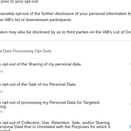
 prior to your opt-out.
rately opt-out of the further disclosure of your personal information by
he IAB’s list of downstream participants.
tion may also be disclosed by us to third parties on the IAB’s List of 
 that may further disclose it to other third parties.
 that this website/app uses one or more Google services and may gath
l Data Processing Opt Outs
including but not limited to your visit or usage behaviour. You may click 
 to Google and its third-party tags to use your data for below specifi
o opt-out of the Sharing of my personal data.
ogle consent section.
nella sesta tappa del Giro d’Italia 2025. Oltre ad essere
In
 presa quasi immediatamente dalla giuria, i commissari di
o opt-out of the Sale of my Personal Data.
cista della Q36.5 Pro Cycling, giudicato colpevole di aver
In
ante Olav Kooij (Visma|Lease a Bike), con un movimento
unque punito per “sprint irregolare”, specificatamente per una
to opt-out of processing my Personal Data for Targeted
ing.
In
o opt-out of Collection, Use, Retention, Sale, and/or Sharing
azioCiclismo
ersonal Data that Is Unrelated with the Purposes for which it
lected.