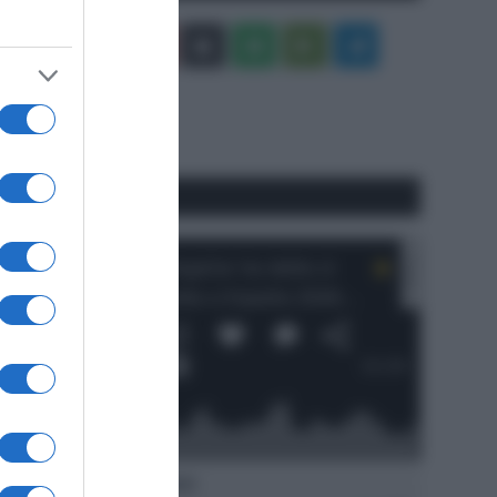
Facebook
X
You
Apple
Spotify
Google
Telegram
Tube
Play
RSS
#SpazioTalk
Ascolta SpazioTalk!