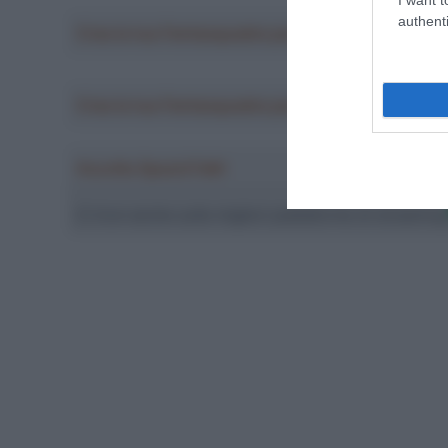
authenti
Crea la tua Fantasquadra per la Vuelta a Españ
Crea la tua Fantasquadra per la Vuelta a Españ
Ascolta SpazioTalk!
Ci trovi anche sulle migliori piattaforme di streamin