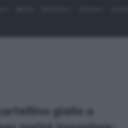
rse
Video
Calendario
Sintesi Gare
Classi
cartellino giallo a
er sprint irregolare: