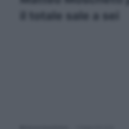
il totale sale a sei
Redazione SpazioCiclismo
15 Maggio 2025, 20:09