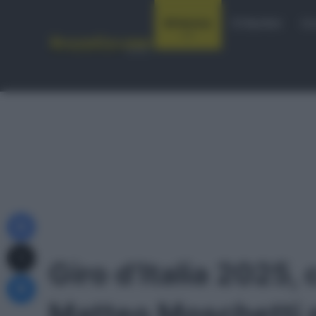
Notizie
Startlist
Co
Facebook
X
Giro d’Italia 2025, 
Messenger
Matteo Moschetti p