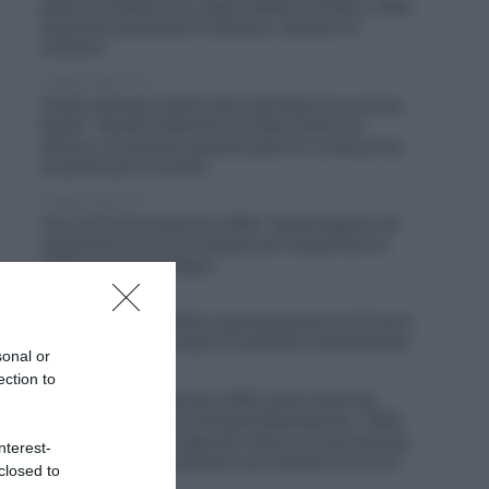
piano prevedeva che, dopo l’attacco di Demi, Célia
lasciasse aumentare il distacco. Questo è il
ciclismo”
9 Agosto 2026, 11:04
Vuelta a Burgos 2026, Felix Gall dopo il successo
finale: “Questa settimana ho fatto il pieno di
fiducia, ora passerò qualche giorno a casa prima
di partire per la Vuelta”
9 Agosto 2026, 9:57
Tour de France Femmes 2026, Tadej Pogačar sta
seguendo la corsa in camper per supportare la
compagna Urksa Zigart
9 Agosto 2026, 9:36
Vuelta a España 2026, la partecipazione di Primož
Roglič è in dubbio dopo l’incidente in allenamento
sonal or
ection to
9 Agosto 2026, 9:23
Tour de France Femmes 2026, Demi Vollering
risponde alle accuse di Kasia Niewiadoma: “Célia
Gery non l’ha fatto apposta. Kasia sa nel profondo
nterest-
del suo cuore che queste cose capitano in corsa”
closed to