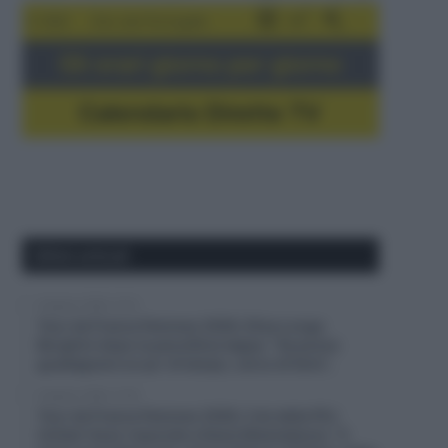
5-16/8
Giro del Portogallo
Gli orari giorno per giorno
Calendario Dirette TV
Ultimi articoli
9 Agosto 2026, 13:12
Tour de France Femmes 2026, Elisa Longo
Borghini dopo la penultima tappa: “Se posso
guadagnare un po’ di tempo, cerco di farlo”,
9 Agosto 2026, 12:18
Tour de France Femmes 2026, il ds della FDJ
United-Suez risponde a Kasia Niewiadoma: “Il