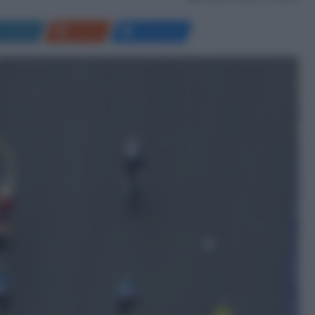
LinkedIn
Reddit
Messenger