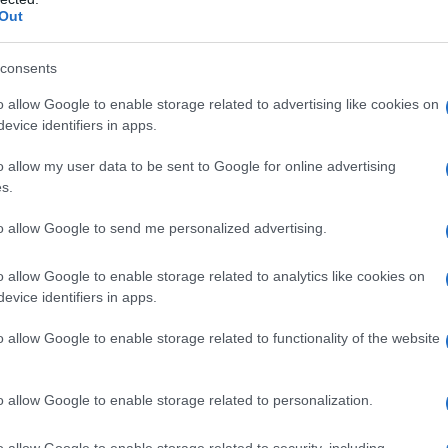
Out
consents
o allow Google to enable storage related to advertising like cookies on
evice identifiers in apps.
o allow my user data to be sent to Google for online advertising
s.
to allow Google to send me personalized advertising.
o allow Google to enable storage related to analytics like cookies on
evice identifiers in apps.
vizzeri, nonché gli sono stati tolti 13 punti nella classifica
n un totale di -6 punti. Assieme ai vari Max Kanter (XDS
o allow Google to enable storage related to functionality of the website
rcellusi (VF Group Bardiani – CSF Faizanè), Kasper
 (Intermarché-Wanty), che nei giorni scorsi erano stati già
zione perché se ne prenderà un secondo durante la Corsa Rosa
o allow Google to enable storage related to personalization.
i squalifica di sette giorni.
o allow Google to enable storage related to security, including