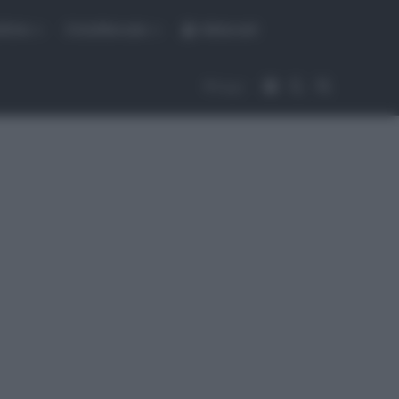
fiche
CicloMercato
Abbonati
Accedi
Cambia aspet
Cerca
Segui