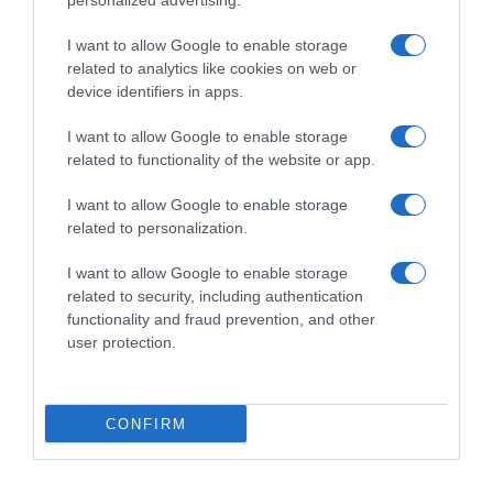
personalized advertising.
davanti ad Olav Kooij
24 Settembre 2023, 16:45
24 Settembre 2023, 16:51
I want to allow Google to enable storage
related to analytics like cookies on web or
device identifiers in apps.
I want to allow Google to enable storage
related to functionality of the website or app.
Commenta
I want to allow Google to enable storage
related to personalization.
I want to allow Google to enable storage
© Copyright 2026, All Rights Reserved Designed by
related to security, including authentication
functionality and fraud prevention, and other
©SpazioCiclismo
Preferenze Privacy
user protection.
Contatti
Redazione
Privacy & Cookie Policy
Pubblicità
Lavora con noi
VeloPro
CONFIRM
Facebook
X
You
Apple
Spotify
Google
Telegram
RSS