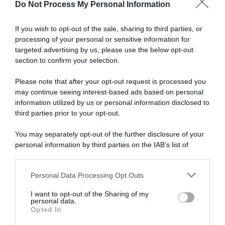
Do Not Process My Personal Information
passando,
Articoli correlati
non
sarai
If you wish to opt-out of the sale, sharing to third parties, or
mai
processing of your personal or sensitive information for
solo"
targeted advertising by us, please use the below opt-out
section to confirm your selection.
Please note that after your opt-out request is processed you
may continue seeing interest-based ads based on personal
information utilized by us or personal information disclosed to
Europei Drenthe 2023, Olav
Europei Drenthe 2023,
Kooij di bronzo: “Difficile
Filippo Ganna: “Che sfortuna!
third parties prior to your opt-out.
andare a prendere uno come
Ci rifaremo presto”
Laporte, alla fine eravamo
You may separately opt-out of the further disclosure of your
24 Settembre 2023, 18:39
tutti al limite”
personal information by third parties on the IAB’s list of
25 Settembre 2023, 8:18
downstream participants.
Personal Data Processing Opt Outs
This information may also be disclosed by us to third parties
on the IAB’s List of Downstream Participants that may further
I want to opt-out of the Sharing of my
disclose it to other third parties.
personal data.
Opted In
Please note that this website/app uses one or more Google