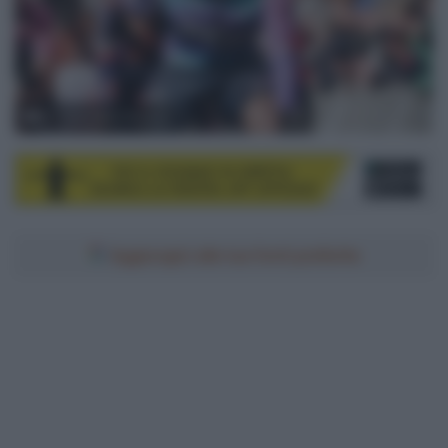
© Unibet Rose Rockets
Aggiungici alle tue fonti preferite