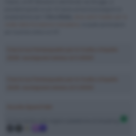
Classic, al GP Monseré e alla Ronde van Brugge, si
prenderà quindi un po’ di riposo prima di proseguire la
preparazione per il
Giro d’Italia
,
dove sarà il leader per le
volate della formazione transalpina
, la quale parteciperà
per la prima volta a un GT.
Crea la tua Fantasquadra per la Vuelta a España
2026: montepremi minimo di 5.000€!
Crea la tua Fantasquadra per la Vuelta a España
2026: montepremi minimo di 5.000€!
Ascolta SpazioTalk!
Ci trovi anche sulle migliori piattaforme di streaming