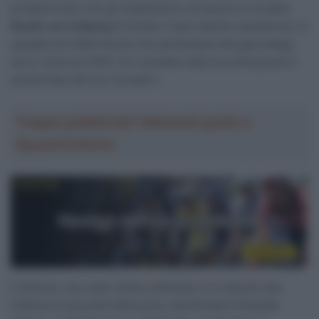
problemi fisici che gli impediranno di essere al via della
Ronde van Limburg
di domani. Dopo attenta valutazione, la
squadra ha infatti deciso che partecipare alla gara belga,
da lui vinta nel 2024, non sarebbe stata la scelta giusta in
questa fase del suo recupero.
Troppa pubblicità? Abbonati gratis a
SpazioCiclismo
Il 32enne, che nelle ultime settimane si è imposto alla
Clàssica Comunitat Valenciana, alla Bredene Koksijde