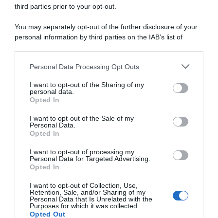
ritrovate le bici rubate grazie
furgoncino scassinato e
third parties prior to your opt-out.
ai chip integrati. Una persona
diverse bici rubate prima
fermata dalla polizia francese
delle gare da affrontare nel
You may separately opt-out of the further disclosure of your
fine settimana in Spagna
1 Agosto 2026, 8:41
personal information by third parties on the IAB’s list of
24 Luglio 2026, 9:43
downstream participants.
Personal Data Processing Opt Outs
This information may also be disclosed by us to third parties
on the IAB’s List of Downstream Participants that may further
I want to opt-out of the Sharing of my
disclose it to other third parties.
personal data.
Opted In
Please note that this website/app uses one or more Google
services and may gather and store information including but
I want to opt-out of the Sale of my
Personal Data.
not limited to your visit or usage behaviour. You may click to
Opted In
grant or deny consent to Google and its third-party tags to
use your data for below specified purposes in below Google
I want to opt-out of processing my
CicloMercato 2027, Wout
CicloMercato, la Movistar
consent section.
Personal Data for Targeted Advertising.
Poels al bivio: “Non ho
vuole Dylan Groenewegen
Opted In
ancora deciso, ma non ho
8 Luglio 2026, 13:45
scadenze”
I want to opt-out of Collection, Use,
Retention, Sale, and/or Sharing of my
19 Luglio 2026, 10:20
Personal Data that Is Unrelated with the
Purposes for which it was collected.
Opted Out