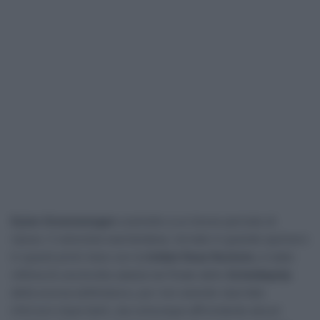
Dylan Groenewegen
costretto a un breve periodo di
riposo. Il velocista neerlandese, tornato in grande spolvero
in questi primi mesi con la
Unibet Rose Rockets
, è stato
vittima di una brutta caduta nel finale dello
Scheldeprijs
della scorsa settimana e, pur non avendo riportato
infortuni importanti, sta comunque affrontando alcuni