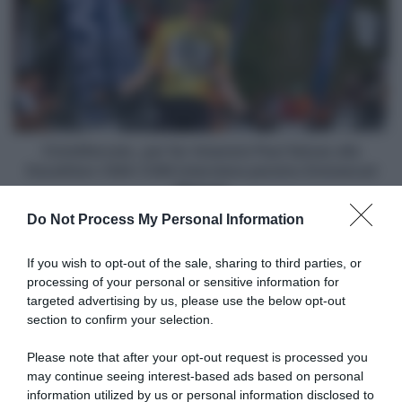
vittoria
far
e
rimanere
credo
Paul
che
Seixas
sia
alla
possibile"
Decathlon
CMA
CGM
CicloMercato, per far rimanere Paul Seixas alla
interviene
Decathlon CMA CGM interviene persino Emmanuel
persino
Macron
Emmanuel
Do Not Process My Personal Information
Macron
Articoli correlati
If you wish to opt-out of the sale, sharing to third parties, or
processing of your personal or sensitive information for
targeted advertising by us, please use the below opt-out
section to confirm your selection.
Please note that after your opt-out request is processed you
may continue seeing interest-based ads based on personal
information utilized by us or personal information disclosed to
Unibet Rose Rockets,
Unibet Rose Rockets,