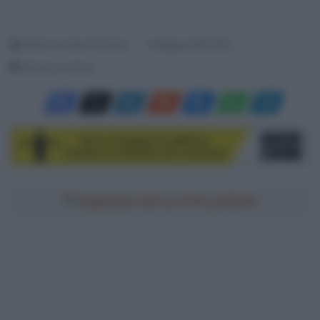
Redazione SpazioCiclismo
6 Maggio 2026, 8:00
Meno di un minuto
Aggiungici alle tue fonti preferite