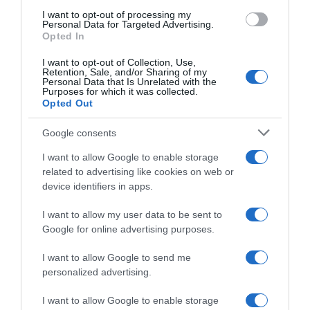
use your data for below specified purposes in below Google
I want to opt-out of processing my
Giro di Grecia 2026, colpo di
Giro di Grecia 2026, Dušan
consent section.
Personal Data for Targeted Advertising.
Jelle Johannink – Matteo
Rajović vince la seconda
Opted In
Fabbro e Domenico
tappa in volata
Pozzovivo con i migliori
7 Maggio 2026, 15:29
I want to opt-out of Collection, Use,
8 Maggio 2026, 15:29
Retention, Sale, and/or Sharing of my
Personal Data that Is Unrelated with the
Purposes for which it was collected.
Opted Out
Google consents
I want to allow Google to enable storage
related to advertising like cookies on web or
device identifiers in apps.
I want to allow my user data to be sent to
Google for online advertising purposes.
Giro di Grecia 2026, ancora
Giro di Grecia 2026, la prima
una squalifica per Jan-
è di Mathis Avondts – Doppio
I want to allow Google to send me
Willem van Schip – La rabbia
piazzamento per lo Swatt
personalized advertising.
del suo team manager:
Club, 9° Lorenzo Masciarelli
“Sarebbe più semplice se
6 Maggio 2026, 14:53
I want to allow Google to enable storage
passasse al ping-pong”