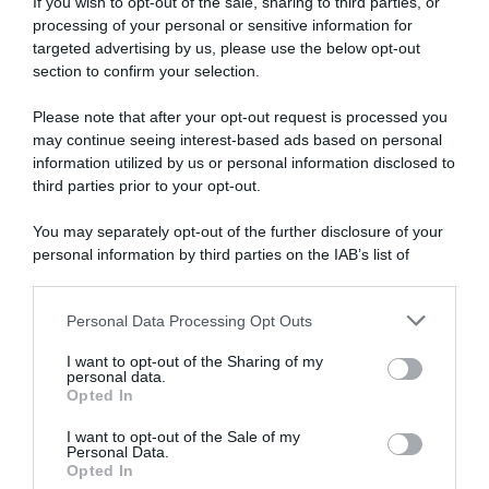
If you wish to opt-out of the sale, sharing to third parties, or
ho
processing of your personal or sensitive information for
fatto
targeted advertising by us, please use the below opt-out
ricognizioni,
section to confirm your selection.
andrò
avanti
Please note that after your opt-out request is processed you
giorno
may continue seeing interest-based ads based on personal
per
information utilized by us or personal information disclosed to
Giro di Grecia 2026, colpo da
Giro di Grecia 2026, festa
giorno"
finisseur di Mads Andersen
italiana: trionfa Lorenzo
third parties prior to your opt-out.
nella tappa finale – La
Masciarelli davanti a Nicolò
sorpresa Václav Ježek
Pettiti! Domenico Pozzovivo
You may separately opt-out of the further disclosure of your
conquista la corsa davanti a
chiude 7° ed è 2° nella
personal information by third parties on the IAB’s list of
Domenico Pozzovivo
generale
downstream participants.
10 Maggio 2026, 12:58
9 Maggio 2026, 15:16
Personal Data Processing Opt Outs
This information may also be disclosed by us to third parties
on the IAB’s List of Downstream Participants that may further
I want to opt-out of the Sharing of my
disclose it to other third parties.
personal data.
Opted In
Please note that this website/app uses one or more Google
services and may gather and store information including but
I want to opt-out of the Sale of my
Personal Data.
not limited to your visit or usage behaviour. You may click to
Opted In
grant or deny consent to Google and its third-party tags to