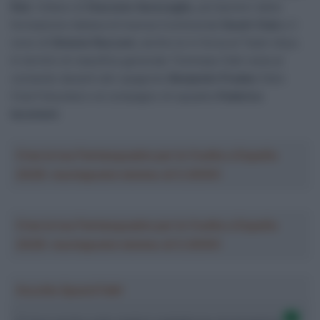
Rali
, l’ottavo di
Giacomo Garavaglia
, portacolori della
formazione italiana di licenza Continental
Swatt Club
e il
nono di
Simone Raccani
, anche lui in forza al Team Ukyo.
In termini di classifica generale Tommaso Dati resta al
comando davanti allo spagnolo
Benjamin Prades
(Velo
Club Fukuoka) e al compagno di squadra
Federico
Iacomoni
.
Crea la tua Fantasquadra per la Vuelta a España
2026: montepremi minimo di 5.000€!
Crea la tua Fantasquadra per la Vuelta a España
2026: montepremi minimo di 5.000€!
Ascolta SpazioTalk!