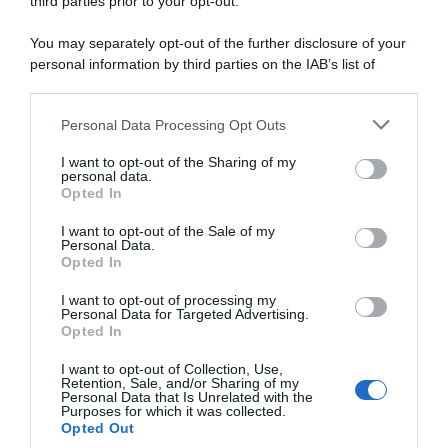
Tommaso Dati: “Ci ho
ultima tappa a Lucas
third parties prior to your opt-out.
creduto, ma il secondo posto
Carstensen, 7° Francesco
è grande soddisfazione”
Carollo – Matteo Fabbro
You may separately opt-out of the further disclosure of your
conquista la generale
27 Giugno 2026, 18:06
personal information by third parties on the IAB’s list of
31 Maggio 2026, 8:49
downstream participants.
Personal Data Processing Opt Outs
This information may also be disclosed by us to third parties
on the IAB’s List of Downstream Participants that may further
I want to opt-out of the Sharing of my
disclose it to other third parties.
personal data.
Opted In
Please note that this website/app uses one or more Google
services and may gather and store information including but
I want to opt-out of the Sale of my
Personal Data.
not limited to your visit or usage behaviour. You may click to
Opted In
grant or deny consent to Google and its third-party tags to
use your data for below specified purposes in below Google
I want to opt-out of processing my
Giro del Giappone 2026,
Giro del Giappone 2026,
consent section.
Personal Data for Targeted Advertising.
Oscar Gallagher interrompe
Matteo Fabbro s’invola sul
Opted In
il dominio italiano – 6° Nicolò
Monte Fuji, vince la tappa e
Garibbo, Matteo Fabbro resta
passa in testa alla classifica
I want to opt-out of Collection, Use,
leader
generale
Retention, Sale, and/or Sharing of my
Personal Data that Is Unrelated with the
30 Maggio 2026, 10:10
29 Maggio 2026, 8:18
Purposes for which it was collected.
Opted Out