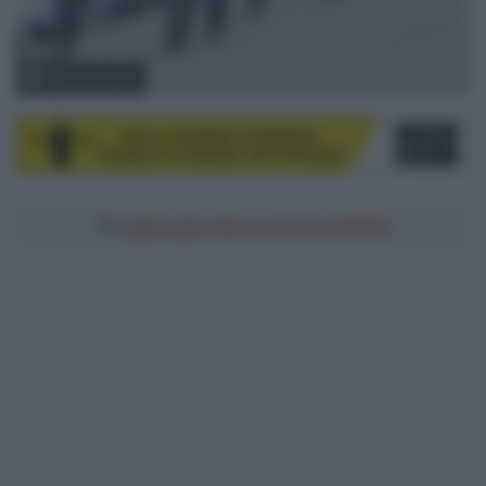
®Tour of Japan
Aggiungici alle tue fonti preferite