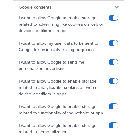
Google consents
I want to allow Google to enable storage
related to advertising like cookies on web or
device identifiers in apps.
I want to allow my user data to be sent to
Google for online advertising purposes.
Giro del Giappone 2026, tris
Giro del Giappone 2026, la
di Tommaso Dati! Battuto
Solution Tech-Nippo-Rali
I want to allow Google to send me
Matteo Fabbro, 5° Nicolò
vince la cronosquadre –
personalized advertising.
Garibbo e 9° Federico
Team Ukyo e Swatt Club sul
Iacomoni
podio di giornata, Tommaso
I want to allow Google to enable storage
Dati sempre in testa alla
28 Maggio 2026, 8:40
related to analytics like cookies on web or
generale
device identifiers in apps.
27 Maggio 2026, 9:23
I want to allow Google to enable storage
related to functionality of the website or app.
Commenta
I want to allow Google to enable storage
related to personalization.