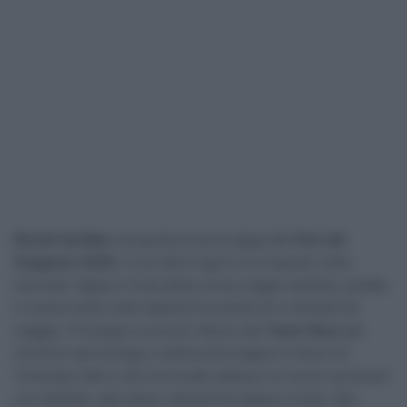
Nicolò Garibbo
conquista la terza tappa del
Giro del
Giappone 2026
. Il corridore ligure si è imposto nella
seconda tappa in linea della corsa a tappe asiatica, andata
in scena nella notte italiana fra lunedì 25 e martedì 26
maggio. Prosegue la scia di vittorie del
Team Ukyo
già
vincitore del prologo e della prima tappa in linea con
Tommaso Dati e che ha trovato adesso un nuovo successo
con Garibbo, già ottavo nella prima tappa in linea. Alle