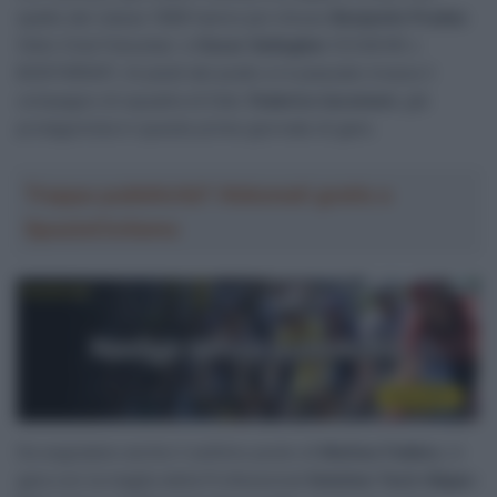
spalle del classe 1999 hanno poi chiuso
Benjamin Prades
(Velo Club Fukuoka) e
Oscar Gallagher
(CCACHE x
BODYWRAP). Ai piedi del podio si è piazzato invece il
compagno di squadra di Dati,
Federico Iacomoni
, già
protagonista in queste prime giornate di gare.
Troppa pubblicità? Abbonati gratis a
SpazioCiclismo
Da segnalare anche il settimo posto di
Matteo Fabbro
, in
gara con la maglia della Professional
Solution Tech-Nippo-