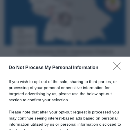
di
Germania
2026,
il
percorso
(Tutte
le
Planimetrie)
Giro di Germania 2026, il percorso (Tutte le
Planimetrie)
Do Not Process My Personal Information
Articoli correlati
If you wish to opt-out of the sale, sharing to third parties, or
processing of your personal or sensitive information for
targeted advertising by us, please use the below opt-out
section to confirm your selection.
Please note that after your opt-out request is processed you
may continue seeing interest-based ads based on personal
information utilized by us or personal information disclosed to
Campionati Italiani 2026,
Giro del Giappone 2026,