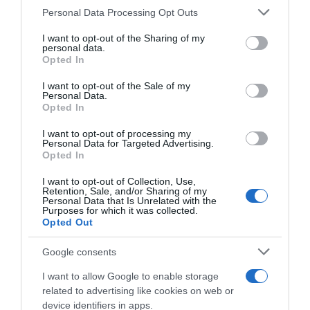
Personal Data Processing Opt Outs
This information may also be disclosed by us to third parties
on the IAB’s List of Downstream Participants that may further
I want to opt-out of the Sharing of my
disclose it to other third parties.
personal data.
Opted In
Please note that this website/app uses one or more Google
services and may gather and store information including but
I want to opt-out of the Sale of my
Personal Data.
not limited to your visit or usage behaviour. You may click to
Opted In
grant or deny consent to Google and its third-party tags to
use your data for below specified purposes in below Google
I want to opt-out of processing my
Danimarca, Johan Price-
Bahrain Victorious, Aart
consent section.
Personal Data for Targeted Advertising.
Pejtersen proclamato
Vierhouten nuovo direttore
Opted In
campione nazionale a crono
sportivo: “È chiaro che
dopo 7 mesi dalla squalifica
questa squadra vuole
I want to opt-out of Collection, Use,
abbracciare il futuro”
29 Gennaio 2025, 9:05
Retention, Sale, and/or Sharing of my
Personal Data that Is Unrelated with the
5 Novembre 2024, 8:45
Purposes for which it was collected.
Opted Out
Google consents
I want to allow Google to enable storage
related to advertising like cookies on web or
device identifiers in apps.