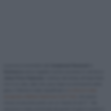
La prova a cronometro dei
Campionati Nazionali
in
Danimarca
aveva regalato il primo successo in carriera a
Johan Price-Pejtersen
. L’utilizzo del tempo all’imperfetto
non è un caso, dato che, poco dopo la conclusione della
gara, il 25enne è stato squalificato e
la vittoria è stata
assegnata a Mattias Skjelmose (Lidl-Trek)
, che aveva
chiuso al secondo posto con un ritardo di soli 2″. Tale
sanzione è stata comminata dai giudici di gara in quanto il