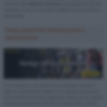
corridore della
Bahrain Victorious
ha pedalato per alcune
centinaia di metri su una pista ciclabile che corre a fianco
della strada.
Troppa pubblicità? Abbonati gratis a
SpazioCiclismo
Price-Pejtersen, che sembra non accorgersi di essere
salito su questa pista ciclabile, il cui ingresso era proprio
sulla traiettoria che stava seguendo, finisce poi per tagliare
la rotatoria presente al termine di questo tratto, mentre,