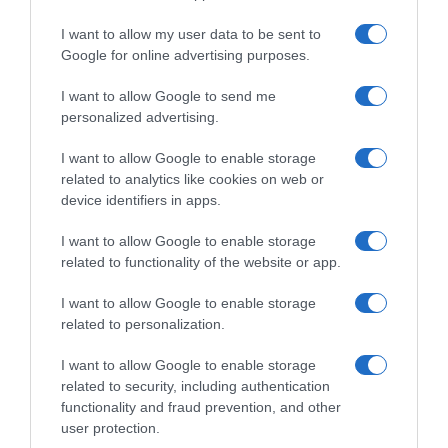
I want to allow my user data to be sent to
Google for online advertising purposes.
Un Anno Fa… Bahrain
Bahrain Victorious,
Victorious, Matej Mohorič
annunciati 4 nuovi innesti: si
I want to allow Google to send me
vuole un’altra Monumento:
tratta di Mathijs Paasschens,
personalized advertising.
“Nel 2024 punto a Giro delle
Afonso Eulálio, Roman
Fiandre e Parigi-Roubaix”
Ermakov e Oliver Stockwell
I want to allow Google to enable storage
4 Novembre 2024, 9:09
30 Ottobre 2024, 13:40
related to analytics like cookies on web or
device identifiers in apps.
I want to allow Google to enable storage
related to functionality of the website or app.
Commenta
I want to allow Google to enable storage
related to personalization.
I want to allow Google to enable storage
© Copyright 2026, All Rights Reserved Designed by
related to security, including authentication
functionality and fraud prevention, and other
©SpazioCiclismo
Preferenze Privacy
user protection.
Contatti
Redazione
Privacy & Cookie Policy
Pubblicità