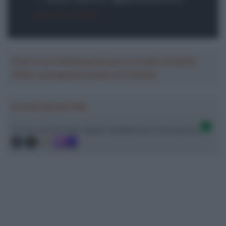
June 21, 2024
Crea la tua Fantasquadra per la Vuelta a España
2026: montepremi minimo di 5.000€!
Ascolta SpazioTalk!
Ci trovi anche sulle migliori piattaforme di streaming