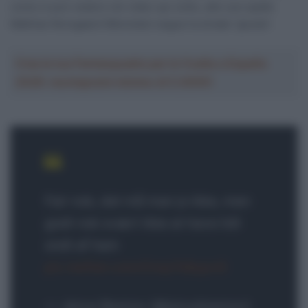
come si può vedere nel video qui sotto, alle sue spalle
Mathias Norsgaard (Movistar) segue la strada “giusta”.
Crea la tua Fantasquadra per la Vuelta a España
2026: montepremi minimo di 5.000€!
Fair nok, det må man jo ikke, men
godt nok svært ikke at have lidt
ondt af ham
pic.twitter.com/Cmp7s8ypvG
— Janus Basnov (@janusbasnov)