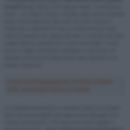
di stelle al via
. Hanno corso davvero bene – ha ammesso
Poels – Ho sofferto. Dopo il Ghisallo stavo ancora andando
bene, ma ero già un po’ giù e poi non sono riuscito a
risalire per la discesa. È lì che si è rotta la corsa e sulla
salita successiva non sapevo più dove mi trovavo. Poi devi
andare all’arrivo, perché non ci sono scorciatoie. A quel
punto è meglio continuare a pedalare sul percorso. Ho
pensato che fosse un ottimo lavoro aver concluso in un
gruppo numeroso”.
Crea la tua Fantasquadra per la Vuelta a España
2026: montepremi minimo di 5.000€!
Lo scalatore neerlandese è riuscito a vedere le immagini
della vittoria di Pogačar solo dopo la fine della gara ed è
rimasto senza parole. “Poi vedi come vince Pogačar e
allora pensi anche…
Devo restituire la bici e fermarmi? O