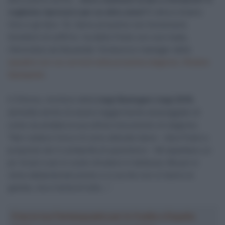
vogliamo riprovarci per un altro anno?
E allora chiamo
Vino e gli dico: ‘Sì, l’anno prossimo non funzionerà.
Smetterò di soffrire
‘
, ha detto Poels con una risata,
riferendosi ad Alexander Vinokourov manager della
squadra con cui correrà nella prossima stagione, l’Astana
Qazaqstan
.
Il 37enne, vincitore della
Liegi-Bastogne-Liegi 2016
,
ammette anche di essere leggermente amareggiato di
come sia andata la sua ultima monumento di stagione.
“Non vedevo l’ora e mi sono allenato bene – dice Poels a
proposito de Il Lombardia di quest’anno – Mi aspettavo un
po’ di più e poi si vuole chiudere in bellezza. Ma poi si
viene abbandonati presto e si sa che non si hanno le
gambe, ma si tenta di tutto…”.
Crea la tua Fantasquadra per la Vuelta a España