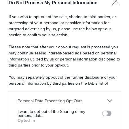
Do Not Process My Personal Information
anno
Articoli correlati
difficile,
ma
If you wish to opt-out of the sale, sharing to third parties, or
voglio
processing of your personal or sensitive information for
tornare
targeted advertising by us, please use the below opt-out
alle
section to confirm your selection.
mie
radici"
Please note that after your opt-out request is processed you
may continue seeing interest-based ads based on personal
information utilized by us or personal information disclosed to
Tour de France Femmes
Milano-Sanremo 2027, Tadej
2026, Tadej Pogačar sta
Pogačar conferma l’assenza?
third parties prior to your opt-out.
seguendo la corsa in camper
“Il prossimo anno non dovrò
per supportare la compagna
allenarmi sulle salite di
You may separately opt-out of the further disclosure of your
Urksa Zigart
Cipressa e Poggio”
personal information by third parties on the IAB’s list of
9 Agosto 2026, 9:57
7 Agosto 2026, 15:11
downstream participants.
Personal Data Processing Opt Outs
This information may also be disclosed by us to third parties
on the IAB’s List of Downstream Participants that may further
I want to opt-out of the Sharing of my
disclose it to other third parties.
personal data.
Opted In
Please note that this website/app uses one or more Google