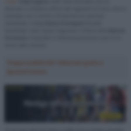
iridata
Tadej Pogačar
(UAE Team Emirates) che ha
attaccato in solitaria a 48 km dal traguardo di Como, dove è
transitato con 3 minuti e 16 secondi sul secondo
classificato, il belga
Remco Evenepoel
(Soudal-
QuickStep). Sullo stesso traguardo il 37enne della
Bahrain
Victorious
è transitato in 105esima posizione a più di 24
minuti dallo sloveno.
Troppa pubblicità? Abbonati gratis a
SpazioCiclismo
“
È una gara davvero dura e l’UAE aveva un’altra squadra