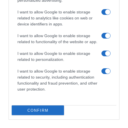
personalized advertising.
e al Mondiale, nel 2028
“In squadra lo chiamavamo
all’oro olimpico, anche se
‘Pantani’…”
I want to allow Google to enable storage
non è una cosa che interessa
3 Agosto 2026, 14:00
related to analytics like cookies on web or
molto alla mia squadra”
device identifiers in apps.
7 Agosto 2026, 9:47
I want to allow Google to enable storage
related to functionality of the website or app.
Commenta
I want to allow Google to enable storage
related to personalization.
I want to allow Google to enable storage
© Copyright 2026, All Rights Reserved Designed by
related to security, including authentication
functionality and fraud prevention, and other
©SpazioCiclismo
Preferenze Privacy
user protection.
Contatti
Redazione
Privacy & Cookie Policy
Pubblicità
Lavora con noi
VeloPro
CONFIRM
Facebook
X
You
Apple
Spotify
Google
Telegram
RSS