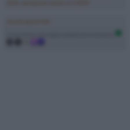
2026: montepremi minimo di 5.000€!
Ascolta SpazioTalk!
Ci trovi anche sulle migliori piattaforme di streaming