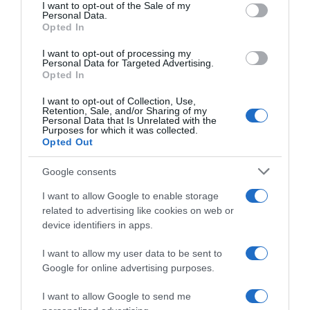
services and may gather and store information including but
I want to opt-out of the Sale of my
Personal Data.
not limited to your visit or usage behaviour. You may click to
Opted In
grant or deny consent to Google and its third-party tags to
use your data for below specified purposes in below Google
UAE Team Emirates XRG,
I want to opt-out of processing my
UAE Emirates XRG, Tadej
Tadej Pogačar e il rapporto
consent section.
Personal Data for Targeted Advertising.
Pogačar sull’ex compagno
con Primož Roglič: “Una
Opted In
Matteo Trentin: “All’inizio ero
leggenda di questo sport;
un po’ scettico, ma poi ho
dopo il Tour 2020 non ero
I want to opt-out of Collection, Use,
imparato molto da lui. Un
Retention, Sale, and/or Sharing of my
felice come sarei dovuto
mentore eccellente”
Personal Data that Is Unrelated with the
essere”
Purposes for which it was collected.
7 Agosto 2026, 14:30
7 Agosto 2026, 12:57
Opted Out
Google consents
I want to allow Google to enable storage
related to advertising like cookies on web or
device identifiers in apps.
I want to allow my user data to be sent to
Google for online advertising purposes.
UAE Emirates XRG, Tadej
Tour de France 2026, Tadej
Pogačar guarda al futuro:
Pogačar spiega
I want to allow Google to send me
“Nel 2027 punto alla Roubaix
l’occhiataccia a Prodhomme: