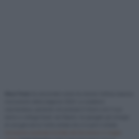
Wout Poels
ha raccontato come ha vissuto l’ultima classica
monumento della stagione 2024. Lo scalatore
neerlandese, parlando nel podcast
In Koers
con il suo
amico e collega Dylan van Baarle, ha spiegato gli sviluppi
di una gara da lui molto amata che si è però rivelata
l’ennesima cavalcata trionfale del fenomeno in maglia