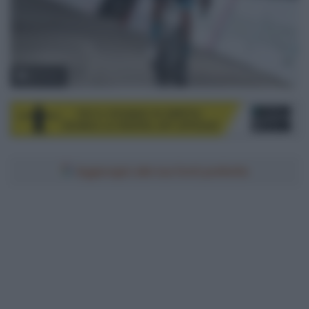
© Sirotti
Aggiungici alle tue fonti preferite