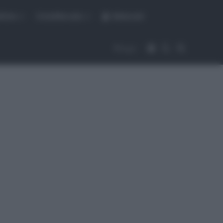
fiche
CicloMercato
Abbonati
Accedi
Cambia aspet
Cerca
Segui