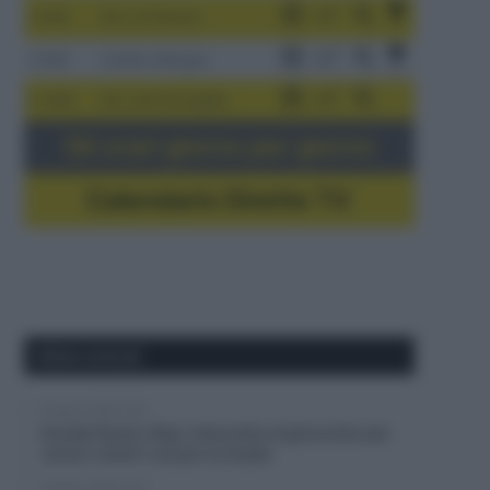
3-9/8
Giro di Polonia
4-8/8
Vuelta a Burgos
5-16/8
Giro del Portogallo
Gli orari giorno per giorno
Calendario Dirette TV
Ultimi articoli
8 Agosto 2026, 9:20
Soudal Quick-Step, intervento al ginocchio per
Junior LeCerf: out per la Vuelta
8 Agosto 2026, 9:00