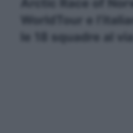
Arctic Race of Nor
WorldTour e l’italia
le 18 squadre al vi