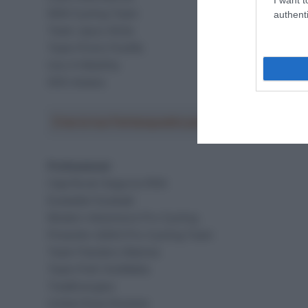
NSN Cycling Team
authenti
Team Jayco AlUla
Team Picnic PostNL
Uno-X Mobility
XDS Astana
Crea la tua Fantasquadra per la Vuelta a Españ
Professional
Caja Rural-Seguros RGA
Euskaltel-Euskadi
Modern Adventure Pro Cycling
Pinarello-Q36.5 Pro Cycling Team
Team Flanders-Baloise
Team Polti VisitMalta
TotalEnergies
Unibet Rose Rockets