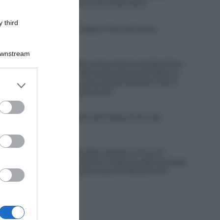
lamentarmi, oggi ho corso molto bene”
7 Agosto 2026, 19:56
 third
VIDEO: Highlights Tappa 7 Tour de France
Femmes 2026
Downstream
7 Agosto 2026, 19:47
Giro di Polonia 2026, prima vittoria nel WorldTour
per Jan Christen: “Non potrei essere più felice. È
er and store
stata tosta, non mi sono sentito bene per tutto il
to grant or
giorno dopo la caduta di ieri”
ed purposes
7 Agosto 2026, 19:25
VIDEO: Ultimi 4 Chilometri Tappa 2 Giro del
Portogallo 2026
7 Agosto 2026, 19:20
Solution Tech Nippo Rali, dominio al Tour of
Kahramanmaraş: vittoria in tutte e quattro le tappe
e nella classifica finale (e più di 100 punti UCI
guadagnati)
Pagina
Prossima
precedente
Pagina