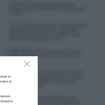
CicloMercato, il giovanissimo Juan Diego
Quintero si unisce alla INEOS Grenadiers Racing
Academy
8 Agosto 2026, 8:40
Tour de France Femmes 2026, la filosofia di Kasia
Niewiadoma: “La prima volta in vetta al Mont
Ventoux provai sensazioni incredibili, volevo
riviverle: è la pura gioia di correre”
8 Agosto 2026, 8:20
Vuelta a Burgos 2026, il gran caldo non frena
Matthew Brennan: “È stato come correre nel
deserto”
8 Agosto 2026, 8:00
Un anno fa… Sicurezza, il punto di vista di Tom
sonal or
Pidcock: “Ridurre i rapporti o limitare i manubri
non serve – Siamo ciclisti, forse dovremmo
ection to
concentrarci su altro”
7 Agosto 2026, 20:00
nterest-
Tour de France Femmes 2026, Elisa Longo
closed to
Borghini terza sul Mont Ventoux: “Non posso