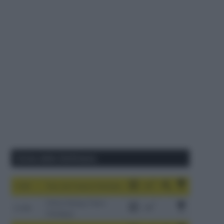
Corse della Settimana
1-9/8
Tour de France Femmes
China Xizang Trans-
2-6/8
Himalaya