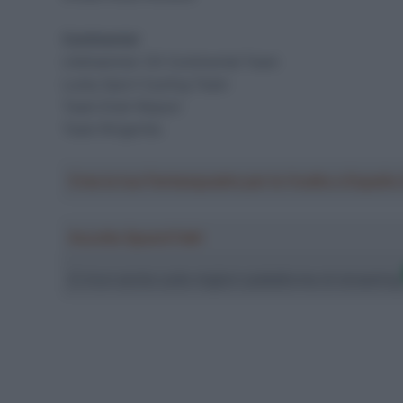
Continental
Lillehammer CK Continental Team
Lucky Sport Cycling Team
Team Drali-Repsol
Team Ringerike
Crea la tua Fantasquadra per la Vuelta a Españ
Ascolta SpazioTalk!
Ci trovi anche sulle migliori piattaforme di streamin