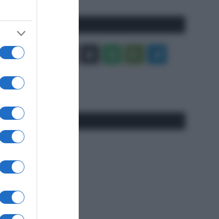
Seguici qui
Facebook
X
You
Apple
Spotify
Google
Telegram
Tube
Play
RSS
#SpazioTalk