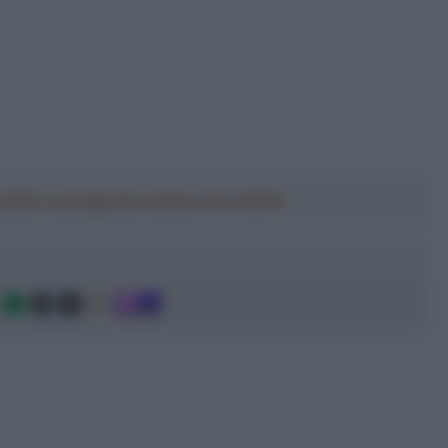
a 2026: montepremi minimo di 5.000€!
g