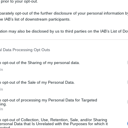
 prior to your opt-out.
rately opt-out of the further disclosure of your personal information by
he IAB’s list of downstream participants.
tion may also be disclosed by us to third parties on the IAB’s List of 
 that may further disclose it to other third parties.
 that this website/app uses one or more Google services and may gath
l Data Processing Opt Outs
including but not limited to your visit or usage behaviour. You may click 
 to Google and its third-party tags to use your data for below specifi
o opt-out of the Sharing of my personal data.
ogle consent section.
In
o opt-out of the Sale of my Personal Data.
 of Norway 2026
. La corsa più a nord del mondo, dato che si
In
ico, andrà in scena
dal 13 al 16 agosto
e potrà contare anche
to opt-out of processing my Personal Data for Targeted
o. Alla partenza si schiereranno infatti sei formazioni
ing.
In
lUla
,
Team Picnic PostNL
,
Uno-X Mobility
,
XDS Astana
e
bin Strong
. Con loro anche otto compagini Professional,
o opt-out of Collection, Use, Retention, Sale, and/or Sharing
ersonal Data that Is Unrelated with the Purposes for which it
ontinental, tre norvegesi e uno svedese.
lected.