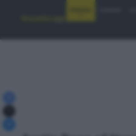
Notizie
Startlist
Co
Facebook
X
Messenger