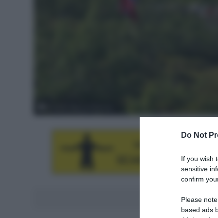
© Arctic Race of Norway
Do Not Pr
If you wish 
sensitive in
confirm your
Aggiungici al
Please note
based ads b