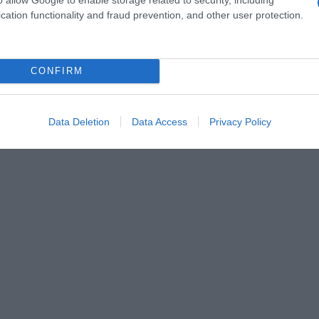
cation functionality and fraud prevention, and other user protection.
CONFIRM
Data Deletion
Data Access
Privacy Policy
a 2026: montepremi minimo di 5.000€!