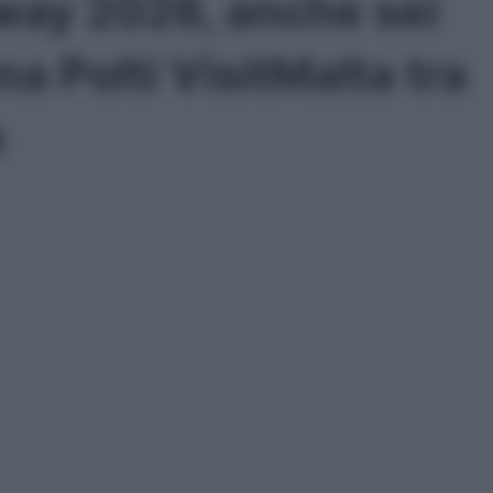
way 2026, anche sei
na Polti VisitMalta tra
a