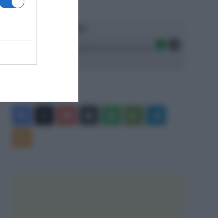
Ascolta SpazioTalk!
Seguici sulle migliori piattaforme di streaming:
Facebook
X
You
Apple
Spotify
Google
Telegram
Tube
Play
RSS