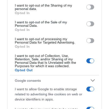
on the IAB’s List of Downstream Participants that may further
I want to opt-out of the Sharing of my
disclose it to other third parties.
personal data.
Opted In
Please note that this website/app uses one or more Google
services and may gather and store information including but
I want to opt-out of the Sale of my
Personal Data.
not limited to your visit or usage behaviour. You may click to
Opted In
grant or deny consent to Google and its third-party tags to
use your data for below specified purposes in below Google
I want to opt-out of processing my
UAE Emirates XRG, il rinnovo
CicloMercato, la Decathlon
consent section.
Personal Data for Targeted Advertising.
di contratto di Isaac Del Toro
CMA CGM pronta a offrire 10
Opted In
è in stand-by: il messicano
milioni per trattenere Paul
vorrebbe garanzie sul ruolo
Seixas?
I want to opt-out of Collection, Use,
nel caso di arrivo di Paul
Retention, Sale, and/or Sharing of my
18 Luglio 2026, 9:00
Seixas
Personal Data that Is Unrelated with the
Purposes for which it was collected.
1 Agosto 2026, 9:04
Opted Out
Google consents
I want to allow Google to enable storage
related to advertising like cookies on web or
device identifiers in apps.