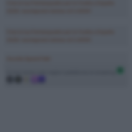
Crea la tua Fantasquadra per la Vuelta a España
2026: montepremi minimo di 5.000€!
Crea la tua Fantasquadra per la Vuelta a España
2026: montepremi minimo di 5.000€!
Ascolta SpazioTalk!
Ci trovi anche sulle migliori piattaforme di streaming