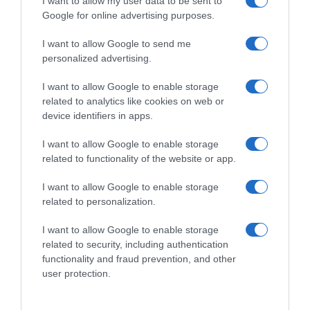
I want to allow my user data to be sent to
Google for online advertising purposes.
Lidl-Trek, Mads Pedersen
CicloMercato, Emmanuel
annuncia a sorpresa il ritiro
Macron dà consigli per il
I want to allow Google to send me
nel 2029: “Il piano è di
futuro a Paul Seixas: “È già in
personalized advertising.
terminare la mia carriera
un’ottima squadra…”
dopo i Mondiali di
10 Luglio 2026, 19:14
I want to allow Google to enable storage
Copenaghen”
related to analytics like cookies on web or
16 Luglio 2026, 10:17
device identifiers in apps.
I want to allow Google to enable storage
related to functionality of the website or app.
Commenta
I want to allow Google to enable storage
related to personalization.
I want to allow Google to enable storage
© Copyright 2026, All Rights Reserved Designed by
related to security, including authentication
functionality and fraud prevention, and other
©SpazioCiclismo
Preferenze Privacy
user protection.
Contatti
Redazione
Privacy & Cookie Policy
Pubblicità
Lavora con noi
VeloPro