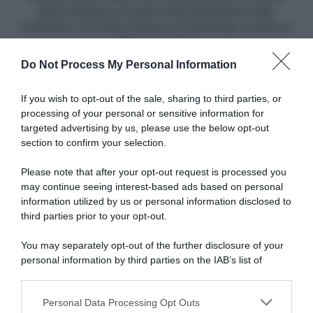
ripartirà
di
gara a distanza di dieci mesi dall'ultima volta:
da
dieci
prenderà il via della Classica di Amburgo insieme a
Van
mesi
Wout van Aert
der
dall'ultima
Poel,
Do Not Process My Personal Information
volta:
Philipsen
prenderà
Articoli correlati
e
il
If you wish to opt-out of the sale, sharing to third parties, or
Groves
via
processing of your personal or sensitive information for
della
targeted advertising by us, please use the below opt-out
Classica
section to confirm your selection.
di
Amburgo
Please note that after your opt-out request is processed you
insieme
may continue seeing interest-based ads based on personal
a
information utilized by us or personal information disclosed to
CicloMercato, Paul Seixas
CicloMercato, Fabio
Wout
avrebbe firmato una lettera
Jakobsen avrebbe già
third parties prior to your opt-out.
van
d’intenti con la UAE Team
lasciato la Picnic PostNL e
Emirates
potrebbe firmare per la
Aert
You may separately opt-out of the further disclosure of your
Visma | Lease a Bike
4 Agosto 2026, 15:33
personal information by third parties on the IAB’s list of
3 Agosto 2026, 8:30
downstream participants.
Personal Data Processing Opt Outs
This information may also be disclosed by us to third parties