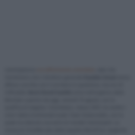
L’anticipazione
era difficilmente smentibile
, dato che
nientemeno che il direttore generale
Eusebio Unzué
aveva
diffuso una foto con il corridore in questione, ma ora c’è
l’ufficialità.
Kevin David Castillo
entra nell’organico della
Movistar a partire da oggi, venerdì 15 agosto, con la
qualifica di stagista. Colombiano, classe 2001, ha vestito i
colori della Continental locale Team Sistecredito, con la
quale ha ottenuto una serie di risultati interessanti. La
mossa di CicloMercato della squadra WorldTour spagnola