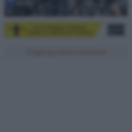
© Sirotti
Aggiungici alle tue fonti preferite