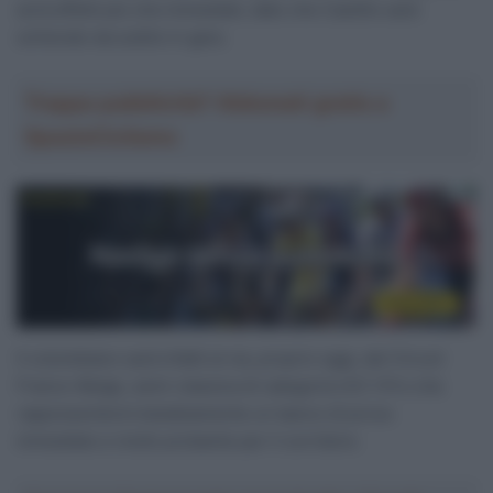
avrà effetti più che immediati, dato che Castillo sarà
schierato da subito in gara.
Troppa pubblicità? Abbonati gratis a
SpazioCiclismo
Il colombiano sarà infatti al via, proprio oggi, del Circuit
Franco-Belge, semi-classica di categoria UCI 1.Pro che
rappresenterà indubbiamente un banco di prova
immediato e molto probante per il corridore.