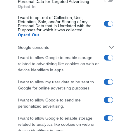
consent section.
Personal Data for Targeted Advertising.
Kajamini fa spazio e lascia la
Longhi fra i tre stagisti
Opted In
XDS Astana da oggi: torna
annunciati
subito alla MBH?
22 Luglio 2026, 13:08
I want to opt-out of Collection, Use,
Retention, Sale, and/or Sharing of my
1 Agosto 2026, 14:45
Personal Data that Is Unrelated with the
Purposes for which it was collected.
Opted Out
Google consents
I want to allow Google to enable storage
related to advertising like cookies on web or
device identifiers in apps.
I want to allow my user data to be sent to
Google for online advertising purposes.
Chris Froome conferma il
CicloMercato 2026, Giacomo
suo addio al ciclismo
Villa lascia la pericolante
I want to allow Google to send me
professionistico: “Sì, mi
Petrolike e firma per la Biesse
personalized advertising.
ritiro”
Carrera Premac
2 Luglio 2026, 18:18
23 Giugno 2026, 12:36
I want to allow Google to enable storage
related to analytics like cookies on web or
device identifiers in apps.