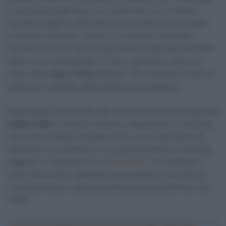
la sua lunga esperienza con quella che ora si chiama
Decathlon Ag2R La Mondiale e che cambierà nome nelle
prossime settimane. Sia per Covi che per Vendrame,
secondo quel che riporta il giornalista della
Gazzetta dello
Sport
,
Ciro Scognamiglio,
il futuro agonistico sarà con i
colori della
Jayco-AlUla
addosso. Per entrambi, inoltre, si
parla di un contratto della durata di due stagioni.
Negli spifferi di CicloMercato c’è anche quello che riguarda
Adrien Petit.
Il 34enne francese, attualmente in forza alla
Intermarché-Wanty, sarebbe molto vicino a prendere la
decisione di concludere la sua carriera alla fine di questa
stagione. A riportarlo è la
Voix du Nord
, che sottolinea
come Petit stesse valutando la possibilità di chiudere la
sua esperienza in sella da professionista già all’inizio del
2025.