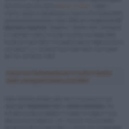
Secondo quel che riporta
Mundo Ciclistico
, infatti, il
21enne, anche lui attualmente in forza al Tem Sistecrédito,
passerà professionista a inizio 2026 con la maglia della
Ef
Education-EasyPost
. Scalatore “vecchio stile”, Rodríguez
si è già fatto notare in Europa vincendo una tappa della
Ronde de l’Isard 2025 e fra qualche giorno rappresenterà il
suo Paese in un contesto molto importante come quello
del Tour de l’Avenir 2025.
Crea la tua Fantasquadra per la Vuelta a España
2026: montepremi minimo di 5.000€!
Dalla Colombia all’Italia, dato che si rincorrono le voci
riguardanti
Alessandro Covi
e
Andrea Vendrame
. Per
entrambi sembra probabile un cambio di maglia in vista
della prossima stagione, con il varesino che dovrebbe
lasciare la UAE Emirates XRG e il veneto che chiuderebbe