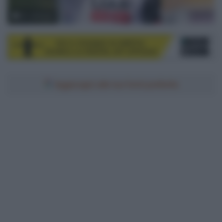
© LaPresse
Aggiungici alle tue fonti preferite