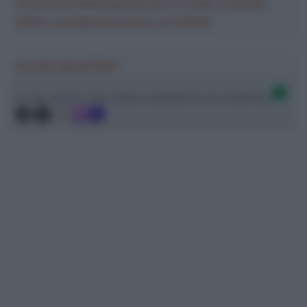
Crea la tua Fantasquadra per la Vuelta a España
2026: montepremi minimo di 5.000€!
Ascolta SpazioTalk!
Ci trovi anche sulle migliori piattaforme di streaming