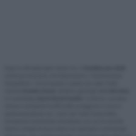
Dopo le ufficialità delle ultime ore, il
CicloMercato 2026
continua a muoversi, fra indiscrezioni e “testimonianze
fotografiche”. Una di queste è quella che vede ritratti
insieme
Eusebio Unzué
, direttore generale della
Movistar
,
e il colombiano
Kevin David Castillo
. Il 23enne, corridore
veloce e resistente ha affrontato la stagione in corso e
quella precedente con i colori del Team Sistecrédito,
formazione Continental colombiana, con cui ha raccolto
diversi risultati di buon livello nel calendario continentale