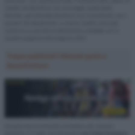
americano. Ora, sembra arrivato il momento dello sbarco di
Castillo nel WorldTour con una maglia, quella della
Movistar, già indossata da diversi suoi connazionali, sia in
passato che attualmente. Lo stesso Castillo aveva già
sostenuto un periodo di allenamento collegiale con la
squadra spagnola nella stagione 2024.
Troppa pubblicità? Abbonati gratis a
SpazioCiclismo
Dal panorama Continental colombiano allo scenario
WorldTour è il salto che farà anche
Juan Felipe Rodríguez
.