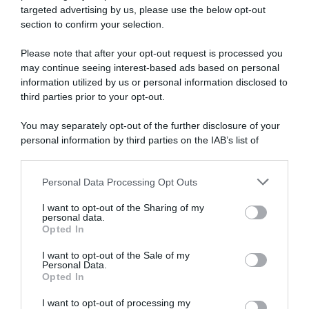
targeted advertising by us, please use the below opt-out
section to confirm your selection.
Please note that after your opt-out request is processed you
may continue seeing interest-based ads based on personal
information utilized by us or personal information disclosed to
Visma|Lease a Bike, l’arrivo di
MBH Bank CSB Telecom Fort,
Fabio Jakobsen è vicino: “Per
confermato il ritorno di
third parties prior to your opt-out.
me sarebbe un sogno, ne
Florian Samuel Kajamini da
stiamo parlando”
subito: “Voglio concentrarmi
You may separately opt-out of the further disclosure of your
su questo finale di 2026 con
5 Agosto 2026, 10:39
personal information by third parties on the IAB’s list of
rinnovate motivazioni, spero
downstream participants.
di trovare le giuste
occasioni”
Personal Data Processing Opt Outs
This information may also be disclosed by us to third parties
4 Agosto 2026, 8:43
on the IAB’s List of Downstream Participants that may further
I want to opt-out of the Sharing of my
disclose it to other third parties.
personal data.
Opted In
Please note that this website/app uses one or more Google
services and may gather and store information including but
I want to opt-out of the Sale of my
Personal Data.
not limited to your visit or usage behaviour. You may click to
Opted In
grant or deny consent to Google and its third-party tags to
use your data for below specified purposes in below Google
I want to opt-out of processing my
CicloMercato, Florian Samuel
Cofidis, anche Lorenzo De