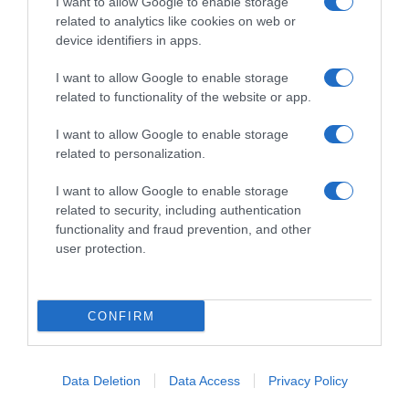
I want to allow Google to enable storage
related to analytics like cookies on web or
device identifiers in apps.
I want to allow Google to enable storage
related to functionality of the website or app.
Commenta
I want to allow Google to enable storage
related to personalization.
I want to allow Google to enable storage
© Copyright 2026, All Rights Reserved Designed by
related to security, including authentication
functionality and fraud prevention, and other
©SpazioCiclismo
Preferenze Privacy
user protection.
Contatti
Redazione
Privacy & Cookie Policy
Pubblicità
Lavora con noi
VeloPro
CONFIRM
Facebook
X
You
Apple
Spotify
Google
Telegram
RSS
Tube
Play
Data Deletion
Data Access
Privacy Policy