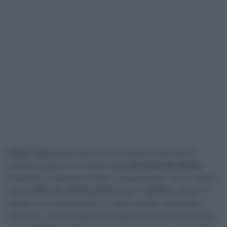
Adrien Petit
appenderà la bici al chiodo al termine di
questa stagione. Il corridore della
Intermarché-Wanty
,
prossimo a compiere 35 anni, ha annunciato che si ritirerà
dopo la
Binche-Chimay-Binche
del
7 ottobre
e dopo 15
annate tra i professionisti, le ultime quattro delle quali
trascorse con la formazione belga. Passato professionista