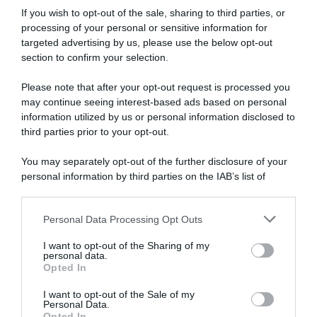
If you wish to opt-out of the sale, sharing to third parties, or
processing of your personal or sensitive information for
targeted advertising by us, please use the below opt-out
section to confirm your selection.
Please note that after your opt-out request is processed you
may continue seeing interest-based ads based on personal
information utilized by us or personal information disclosed to
Visma|Lease a Bike, l’arrivo di
MBH Bank CSB Telecom Fort,
Fabio Jakobsen è vicino: “Per
confermato il ritorno di
third parties prior to your opt-out.
me sarebbe un sogno, ne
Florian Samuel Kajamini da
stiamo parlando”
subito: “Voglio concentrarmi
You may separately opt-out of the further disclosure of your
su questo finale di 2026 con
5 Agosto 2026, 10:39
personal information by third parties on the IAB’s list of
rinnovate motivazioni, spero
downstream participants.
di trovare le giuste
occasioni”
Personal Data Processing Opt Outs
This information may also be disclosed by us to third parties
4 Agosto 2026, 8:43
on the IAB’s List of Downstream Participants that may further
I want to opt-out of the Sharing of my
disclose it to other third parties.
personal data.
Opted In
Please note that this website/app uses one or more Google
services and may gather and store information including but
I want to opt-out of the Sale of my
Personal Data.
not limited to your visit or usage behaviour. You may click to
Opted In