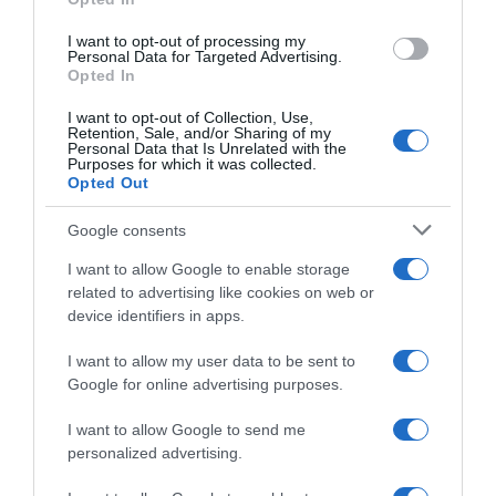
grant or deny consent to Google and its third-party tags to
use your data for below specified purposes in below Google
I want to opt-out of processing my
CicloMercato, Florian Samuel
Cofidis, anche Lorenzo De
consent section.
Personal Data for Targeted Advertising.
Kajamini fa spazio e lascia la
Longhi fra i tre stagisti
Opted In
XDS Astana da oggi: torna
annunciati
subito alla MBH?
22 Luglio 2026, 13:08
I want to opt-out of Collection, Use,
1 Agosto 2026, 14:45
Retention, Sale, and/or Sharing of my
Personal Data that Is Unrelated with the
Purposes for which it was collected.
Opted Out
Google consents
I want to allow Google to enable storage
related to advertising like cookies on web or
device identifiers in apps.
I want to allow my user data to be sent to
Google for online advertising purposes.
Chris Froome conferma il
CicloMercato 2026, Giacomo
suo addio al ciclismo
Villa lascia la pericolante
I want to allow Google to send me
professionistico: “Sì, mi
Petrolike e firma per la Biesse
personalized advertising.
ritiro”
Carrera Premac
2 Luglio 2026, 18:18
23 Giugno 2026, 12:36