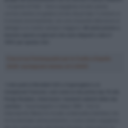
– le parole di Petit – Sono orgoglioso di aver potuto
correre mentre mi godevo la mia vita privata. Il ciclismo si
è evoluto enormemente, con una crescente attenzione ai
dettagli e un rischio sempre maggiore.
Mi sento pronto a
lasciare spazio ai giovani che sono disposti a dare il
100% per questa vita
“.
Crea la tua Fantasquadra per la Vuelta a España
2026: montepremi minimo di 5.000€!
“
I miei podi ai Mondiali U23 a Copenaghen e ai
Campionati francesi, così come la mia prima top-10 alla
Parigi-Roubaix, rimarranno i momenti salienti della mia
carriera
– ha proseguito il classe 1990 – Con la
Intermarché-Wanty ho trovato un’atmosfera familiare che
mi ha stimolato senza pressioni, e sono molto orgoglioso
del mio sesto posto alla Parigi-Roubaix. Quel giorno ho