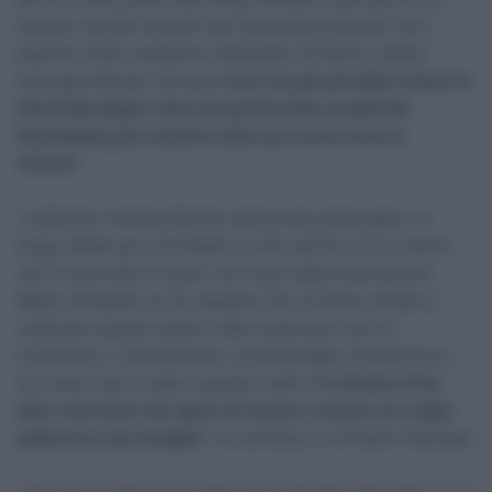
davvero sentito di poter fare qualcosa di grande. Mi è
piaciuto molto sostenere Alexander Kristoff e vedere
emergere Biniam Girmay.
Il mio ricordo più bello rimane la
Gand-Wevelgem, dove ho portato Bini ai piedi del
Kemmelberg per aiutarlo nella sua corsa verso la
vittoria
“.
“La Binche-Chimay-Binche sarà la mia ultima gara, un
luogo ideale per concludere la mia carriera. È un evento
che mi sta molto a cuore, nel cuore della Intermarché-
Wanty. Ringrazio le tre squadre che mi hanno aiutato a
realizzare questo sogno, tutte le persone che ho
incontrato e, naturalmente, la mia famiglia. Senza di loro
non sarei mai arrivato a questo livello.
Il ciclismo mi ha
dato così tanto che spero di restarci, ma per ora voglio
godermi la mia famiglia
“, ha concluso il corridore francese.