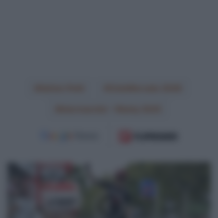
Adrien Petit
CicloMercato 2026
Intermarché – Wanty 2025
Memorial
Pantani
2025,
Michael
Storer
trionfa