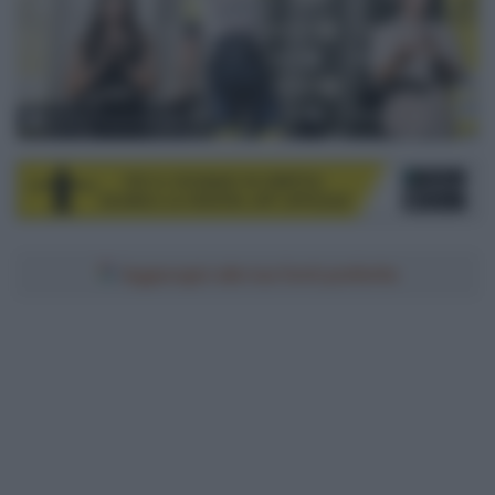
© ASO / Pauline Ballet
Aggiungici alle tue fonti preferite