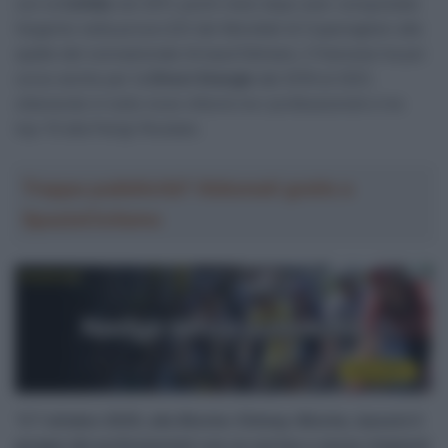
con la
Cofidis
nel 2011, pochi mesi dopo aver conquistato
l’argento nella prova U23 dei Mondiali di Copenaghen alle
spalle del connazionale Arnaud Démare, il francese ha poi
corso anche per la
Direct Energie
dal 2016 al 2021,
ottenendo in tutto nove vittorie tra i professionisti e tre
top-10 alla Parigi-Roubaix.
Troppa pubblicità? Abbonati gratis a
SpazioCiclismo
“
Il 7 ottobre 2025, alla Binche-Chimay-Binche, lascerò il
gruppo dei professionisti con un sorriso e senza rimpianti