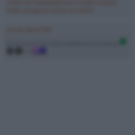
Crea la tua Fantasquadra per la Vuelta a España
2026: montepremi minimo di 5.000€!
Ascolta SpazioTalk!
Ci trovi anche sulle migliori piattaforme di streaming