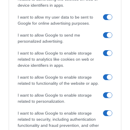
device identifiers in apps.
I want to allow my user data to be sent to
Google for online advertising purposes.
Parigi 2024, terzo oro per
Parigi 2024, Ellesse Andrews
Harrie Lavreysen: il
conquista l’oro anche nella
I want to allow Google to send me
fenomeno neerlandese vince
Velocità
personalized advertising.
anche il Keirin
11 Agosto 2024, 13:33
11 Agosto 2024, 13:48
I want to allow Google to enable storage
related to analytics like cookies on web or
device identifiers in apps.
I want to allow Google to enable storage
related to functionality of the website or app.
Commenta
I want to allow Google to enable storage
related to personalization.
I want to allow Google to enable storage
© Copyright 2026, All Rights Reserved Designed by
related to security, including authentication
functionality and fraud prevention, and other
©SpazioCiclismo
Preferenze Privacy