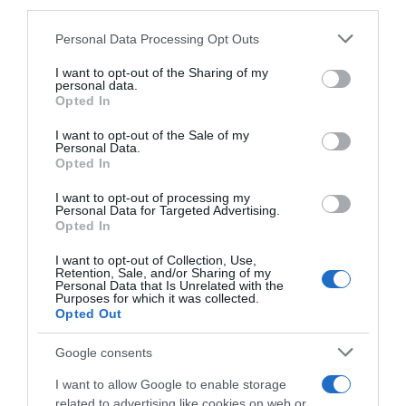
downstream participants.
cuore”
13 Dicembre 2024, 9:10
Personal Data Processing Opt Outs
This information may also be disclosed by us to third parties
on the IAB’s List of Downstream Participants that may further
I want to opt-out of the Sharing of my
disclose it to other third parties.
personal data.
Opted In
Please note that this website/app uses one or more Google
services and may gather and store information including but
I want to opt-out of the Sale of my
Personal Data.
not limited to your visit or usage behaviour. You may click to
Opted In
grant or deny consent to Google and its third-party tags to
use your data for below specified purposes in below Google
I want to opt-out of processing my
Parigi 2024, l’Omnium Donne
Giochi Parigi 2024, Risultati e
consent section.
Personal Data for Targeted Advertising.
è ancora di Jennifer Valente –
Medagliere Ciclismo
Opted In
13° posto finale per Letizia
11 Agosto 2024, 14:00
Paternoster
I want to opt-out of Collection, Use,
Retention, Sale, and/or Sharing of my
11 Agosto 2024, 15:00
Personal Data that Is Unrelated with the
Purposes for which it was collected.
Opted Out
Google consents
I want to allow Google to enable storage
related to advertising like cookies on web or