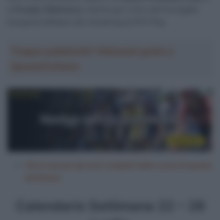
la
Prueba Villafranca
, mentre per il Giro del Portogallo
bisognerà affidarsi allo streaming di RTP Play.
Troppa pubblicità? Abbonati gratis a
SpazioCiclismo
Clicca qui per gli orari completi delle corse di questa
settimana
Calendario Settimana 22 – 28