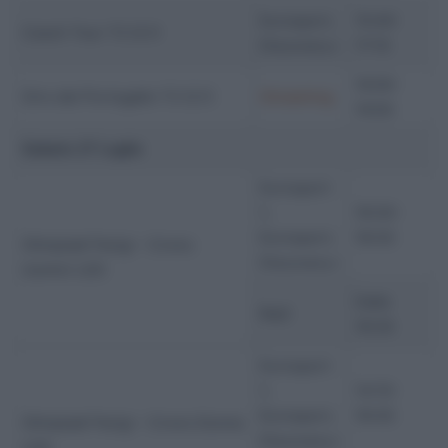
Eurosport,
15:40-
Czech Tour T2 (2.1)
Discovery+
17:10
16:00-
Giro del Portogallo T2 (2.1)
Streaming
19:00
Sabato 27 Luglio
Eurosport
1,
16:30-
Eurosport,
18:30
Olimpiadi Parigi – Crono
Discovery+
Uomini (JO)
Dalle
Rai2
16:30
Eurosport
1,
14:15-
Eurosport,
16:30
Olimpiadi Parigi – Crono Donne
Discovery+
(JO)