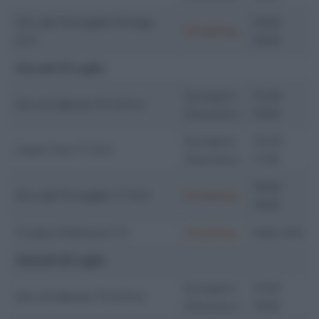
Giro del Portogallo Prologo
16:00-
Streaming
(2.1)
19:00
Giovedì 25 Luglio
Eurosport,
15:30-
Giro di Vallonia T4 (2.Pro)
Discovery+
18:00
Eurosport,
15:30-
Czech Tour T1 (2.1)
Discovery+
17:00
16:00-
Giro del Portogallo T1 (2.1)
Streaming
19:00
Prueba Villafranca (1.1)
Streaming
Dalle 9:55
Venerdì 26 Luglio
Eurosport,
15:55-
Giro di Vallonia T5 (2.Pro)
Discovery+
18:00