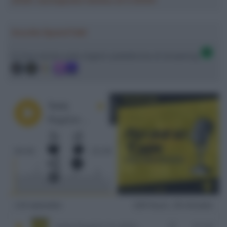
2026: montepremi minimo di 5.000€!
Ascolta SpazioTalk!
Ci trovi anche sulle migliori piattaforme di streaming