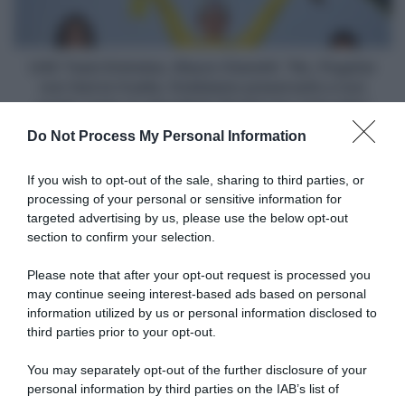
Sebastian
Pogačar
e
non
Polonia,
farà
punto
la
UAE Team Emirates, Mauro Gianetti: "No, Pogačar
di
Vuelta.
non farà la Vuelta. Dobbiamo preservarlo e non
domanda
Dobbiamo
usarlo come un giocattolo finché non sarà rotto"
sul
preservarlo
Do Not Process My Personal Information
Mondiale
e
Articoli correlati
non
usarlo
If you wish to opt-out of the sale, sharing to third parties, or
come
processing of your personal or sensitive information for
un
targeted advertising by us, please use the below opt-out
giocattolo
section to confirm your selection.
finché
non
Please note that after your opt-out request is processed you
sarà
may continue seeing interest-based ads based on personal
rotto"
information utilized by us or personal information disclosed to
Un Anno Fa… Parigi 2024, le
I Migliori Momenti del 2024
critiche di Wout Poels al
third parties prior to your opt-out.
3 Novembre 2024, 19:15
formato delle gare olimpiche:
“Ridicolo che ci siano solo 90
You may separately opt-out of the further disclosure of your
corridori in gara. E invece c’è
personal information by third parties on the IAB’s list of
la breakdance, mi piange il