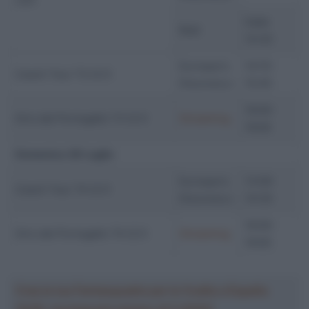
Dalle
Rai2
14:30
Eurosport,
14:15-
Czech Tour T3 (2.1)
Discovery+
15:45
16:00-
Giro del Portogallo T3 (2.1)
Streaming
19:00
Domenica 28 Luglio
Eurosport,
13:00-
Czech Tour T4 (2.1)
Discovery+
14:30
16:00-
Giro del Portogallo T4 (2.1)
Streaming
19:00
Crea la tua Fantasquadra per la Vuelta a España