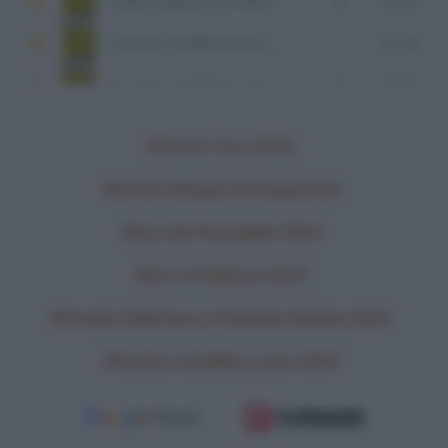
Czech Tour 2024
Giochi Olimpici di Parigi 2024
Giro del Portogallo 2024
Giro di Vallonia 2024
Prueba Villafranca-Ordiziako Klasika 2024
Vuelta a Castilla y Leon 2024