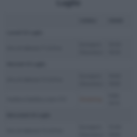
Luglio
CANALI
ORARI
Lunedì 22 Luglio
Eurosport,
16:30-
Giro di Vallonia T1 (2.Pro)
Discovery+
18:30
Martedì 23 Luglio
Eurosport,
16:00-
Giro di Vallonia T2 (2.Pro)
Discovery+
18:00
Dalle
Vuelta a Castilla y Leon (1.1)
Streaming
16:15
Mercoledì 24 Luglio
Eurosport,
15:40-
Giro di Vallonia T3 (2.Pro)
Discovery+
18:00