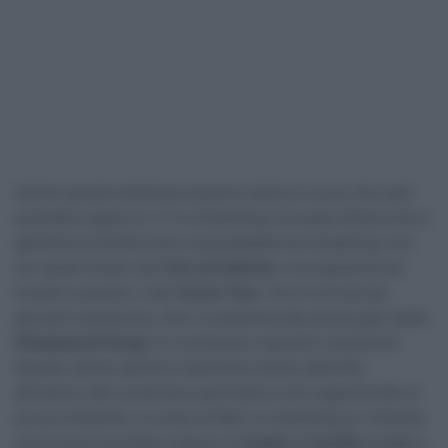
Anche questa settimana saranno tante le corse che sarà
possibile seguire in TV e Streaming. Eurosport/Discovery+
garantirà la diretta (solo sulla piattaforma streaming, non
sui canali lineari) del
Giro di Vallonia
, in programma da
lunedì a venerdì, e del
Czech Tour
, che si correrà da
giovedì a domenica, oltre ovviamente alle prime gare delle
Olimpiadi di Parigi
, le cronometro maschili e femminili.
Queste ultime saranno trasmesse anche dalla Rai
all’interno del contenitore giornaliero che seguirà tutte le
prove olimpiche, in onda su Rai2. In streaming su Youtube
sarà invece possibile seguire la
Vuelta a Castilla y Leon
e