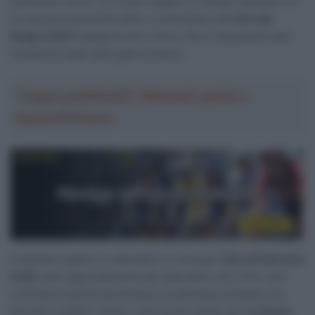
partenza e arrivo. Di corse a tappe, in campo maschile, ce
ne saranno parecchie altre, a cominciare dal
Giro del
Belgio 2026
(categoria UCI 2.Pro), che si disputerà nelle
medesime date della gara svizzera.
Troppa pubblicità? Abbonati gratis a
SpazioCiclismo
E identico spazio in calendario lo occupa il
Giro di Slovenia
2026
, altro appuntamento del calendario UCI 2.Pro che
contribuirà quindi ad animare la settimana ciclistica. Da
giovedì a sabato, inoltre, sarà anche tempo per
La Route