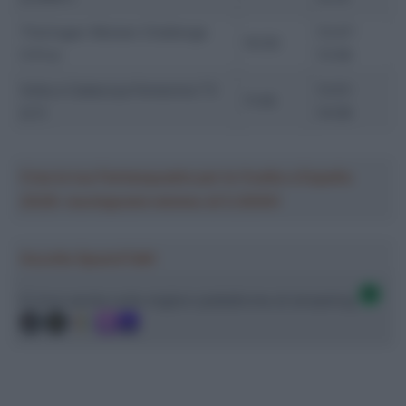
Thüringen Women Challenge
13:47-
10:30
(1.Pro)
13:56
Volta a Catalunya Femenina T3
13:51-
11:05
(2.1)
14:09
Crea la tua Fantasquadra per la Vuelta a España
2026: montepremi minimo di 5.000€!
Ascolta SpazioTalk!
Ci trovi anche sulle migliori piattaforme di streaming