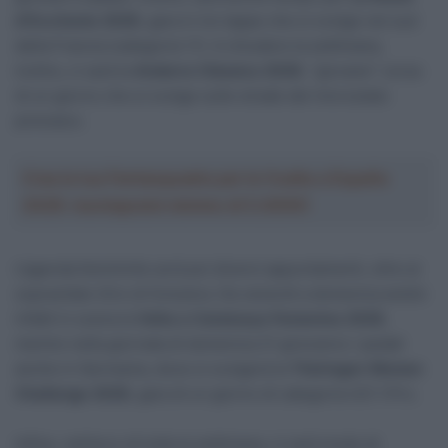
d’Occitanie 2026
, gara in tre tappe che si svolge nel sud
della Francia (categoria 1.1). A chiudere la settimana,
inoltre, ci sarà la
Andorra Clàssica 2026
, “giovane” corsa
di un giorno che si svolge sulle strade del microstato
pirenaico.
Crea la tua Fantasquadra per la Vuelta a España
2026: montepremi minimo di 5.000€!
L’agenda femminile avrà poi diversi appuntamenti, oltre al
sopracitato Giro di Svizzera. Da venerdì a domenica andrà
infatti in scena la
Volta a Catalunya Femenina 2026
,
mentre nella giornata di domenica 21 gireranno i pedali
anche in Germania, dove si svolgerà la
Thüringen Women
Challenge 2026
, gara di un giorno di categoria UCI 1.Pro.
Infine, nell’arco di tutta la settimana, ci sarà modo di