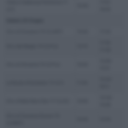
Volta a Catalunya Femenina T1
17:51-
15:40
(2.1)
18:05
Sabato 20 Giugno
Giro di Svizzera T4 (2.UWT)
15:04
17:30
17:18-
Giro del Belgio T4 (2.Pro)
13:15
17:39
15:09-
Giro di Slovenia T4 (2.Pro)
10:20
15:51
15:45-
La Route d’Occitanie T3 (2.1)
11:30
16:11
14:36-
Giro d’Italia Next Gen T7 (2.2U)
10:50
15:06
Giro di Svizzera Donne T4
10:45
12:45
(2.WWT)