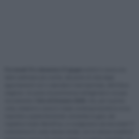
Fra lunedì 15 e domenica 21 giugno
andrà in scena una
delle settimane più nutrite, dal punto di vista degli
appuntamenti con il calendario internazionale, dell’intera
stagione. Un posto di preminenza nell’agenda lo occupa
sicuramente il
Giro di Svizzera 2026
, che, per la prima
volta, metterà in scena in totale contemporaneità la corsa
maschile e quella femminile: entrambe le gare, del
rispettivo livello WorldTour, si svolgeranno da mercoledì 17
a domenica 21, sulle stesse strade, con le stesse località di