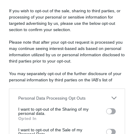
Articoli correlati
Grande
Boucle
If you wish to opt-out of the sale, sharing to third parties, or
processing of your personal or sensitive information for
targeted advertising by us, please use the below opt-out
section to confirm your selection.
Please note that after your opt-out request is processed you
may continue seeing interest-based ads based on personal
information utilized by us or personal information disclosed to
Route d’Occitanie 2026, gli
Tadej Pogačar batte
organizzatori valutano un
nuovamente Jonas
third parties prior to your opt-out.
cambio di formato per
Vingegaard: lo sloveno si
attirare più squadre
riprende il record della
You may separately opt-out of the further disclosure of your
WorldTour
vittoria più ampia nelle brevi
personal information by third parties on the IAB’s list of
corse a tappe
23 Giugno 2026, 8:20
downstream participants.
22 Giugno 2026, 17:59
Personal Data Processing Opt Outs
This information may also be disclosed by us to third parties
on the IAB’s List of Downstream Participants that may further
I want to opt-out of the Sharing of my
disclose it to other third parties.
personal data.
Opted In
Please note that this website/app uses one or more Google
services and may gather and store information including but
I want to opt-out of the Sale of my