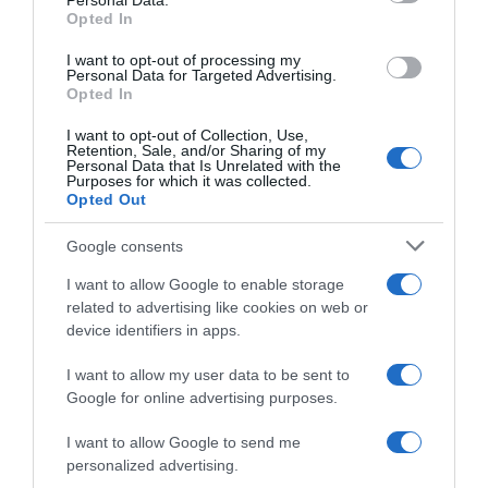
Personal Data.
not limited to your visit or usage behaviour. You may click to
Opted In
grant or deny consent to Google and its third-party tags to
use your data for below specified purposes in below Google
I want to opt-out of processing my
Giro di Svizzera 2026, altra
Giro di Slovenia 2026,
consent section.
Personal Data for Targeted Advertising.
serie di record battuti da
Florian Lipowitz chiude da
Opted In
Tadej Pogačar: è il più grande
dominatore: “Orgoglioso di
distacco in classifica degli
come abbiamo gestito la
I want to opt-out of Collection, Use,
ultimi 67 anni
corsa, sono pronto per il
Retention, Sale, and/or Sharing of my
Tour de France”
Personal Data that Is Unrelated with the
22 Giugno 2026, 17:15
Purposes for which it was collected.
22 Giugno 2026, 9:20
Opted Out
Google consents
I want to allow Google to enable storage
related to advertising like cookies on web or
device identifiers in apps.
I want to allow my user data to be sent to
Google for online advertising purposes.
Pagelle Giro di Svizzera
VIDEO: Highlights Tappa 5
2026: Pogačar insaziabile,
Giro del Belgio 2026
I want to allow Google to send me
Grégoire e Narváez
21 Giugno 2026, 19:50
personalized advertising.
raccolgono quel che resta –