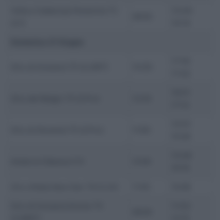
Volta a Catalunya Femenina T2
13:44-
09:55
(2.1)
14:14
Domenica 21 Giugno
17:18-
Giro di Svizzera T5 (2.UWT)
13:30
17:42
16:51-
Giro del Belgio T5 (2.Pro)
12:45
17:14
14:51-
Giro di Slovenia T5 (2.Pro)
11:00
15:26
15:49-
Andorra Clàssica (1.1)
12:00
16:16
Giro d’Italia Next Gen T8 (2.2U)
11:55
15:09
Giro di Svizzera Donne T5
11:53-
09:00
(2.WWT)
12:15