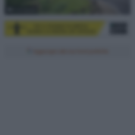
© Sam Buchli
Aggiungici alle tue fonti preferite