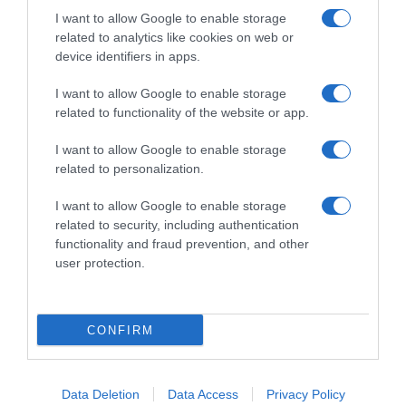
Podio importante per
I want to allow Google to enable storage
Carapaz e straordinario per
related to analytics like cookies on web or
Vacek – Van der Poel beffato,
Nys in ombra
device identifiers in apps.
21 Giugno 2026, 20:00
I want to allow Google to enable storage
related to functionality of the website or app.
Commenta
I want to allow Google to enable storage
related to personalization.
I want to allow Google to enable storage
© Copyright 2026, All Rights Reserved Designed by
related to security, including authentication
functionality and fraud prevention, and other
©SpazioCiclismo
Preferenze Privacy
user protection.
Contatti
Redazione
Privacy & Cookie Policy
Pubblicità
Lavora con noi
VeloPro
CONFIRM
Facebook
X
You
Apple
Spotify
Google
Telegram
RSS
Tube
Play
Data Deletion
Data Access
Privacy Policy