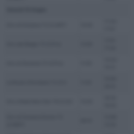
Venerdì 19 Giugno
17:34-
Giro di Svizzera T3 (2.UWT)
13:45
17:57
17:01-
Giro del Belgio T3 (2.Pro)
13:00
17:24
14:42-
Giro di Slovenia T3 (2.Pro)
11:30
15:12
15:50-
La Route d’Occitanie T2 (2.1)
11:20
16:14
16:19-
Giro d’Italia Next Gen T6 (2.2U)
13:20
16:35
Giro di Svizzera Donne T3
12:08-
09:10
(2.WWT)
12:24