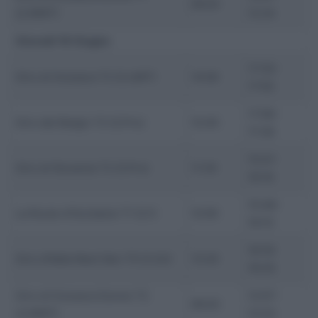
09:20
(2.WWT)
12:24
Giovedì 18 Giugno
17:35-
Giro di Svizzera T2 (2.UWT)
14:00
17:55
17:06-
Giro del Belgio T2 (2.Pro)
12:45
17:28
15:41-
Giro di Slovenia T2 (2.Pro)
11:35
16:19
15:48-
La Route d’Occitanie T1 (2.1)
12:00
16:10
16:19-
Giro d’Italia Next Gen T5 (2.2U)
13:20
16:35
Giro di Svizzera Donne T2
12:07-
09:20
(2.WWT)
12:23