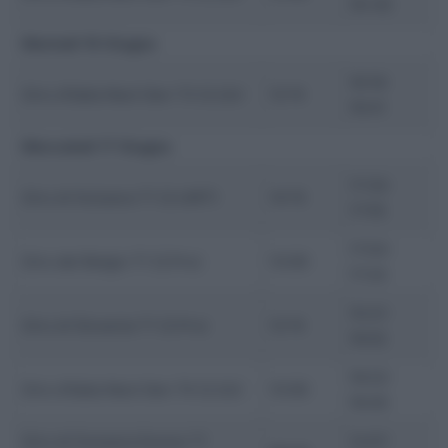
16::40
Martedì 16 Giugno
16:16-
Giro d’Italia Next Gen T3 (2.2U)
12:15
16:41
Mercoledì 17 Giugno
17:35-
Giro di Svizzera T1 (2.UWT)
14:15
17:55
17:03-
Giro del Belgio T1 (2.Pro)
13:00
17:24
15:31-
Giro di Slovenia T1 (2.Pro)
12:15
16:02
16:22-
Giro d’Italia Next Gen T4 (2.2U)
13:00
16:40
Giro di Svizzera Donne T1
12:07-