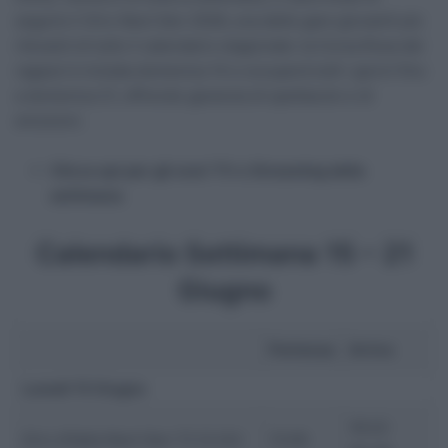
seguire il Giro Next Gen 2026, una delle gare giovanili più
rilevanti di tutto il calendario stagionale: la Corsa Rosa dei
ragazzi è iniziata domenica 14 e occuperà tutti i giorni fino
a domenica 21, offrendo garanzia di spettacolo e di
emozioni.
Clicca qui per gli orari TV e Streaming della
settimana
Calendario Settimana 15 – 21
Giugno
Partenza
Arrivo
Lunedì 15 Giugno
16:22-
Giro d’Italia Next Gen T2 (2.2U)
13:00