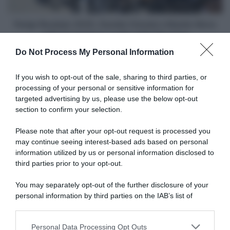
Moro
velocità,
nella
non
formazione
Parigi-Roubaix 2025, Davide Cimolai e Manlio Moro
si
scelta
nella formazione scelta dalla Movistar
ferma
dalla
Do Not Process My Personal Information
più"
Movistar
Articoli correlati
If you wish to opt-out of the sale, sharing to third parties, or
processing of your personal or sensitive information for
targeted advertising by us, please use the below opt-out
section to confirm your selection.
Please note that after your opt-out request is processed you
may continue seeing interest-based ads based on personal
information utilized by us or personal information disclosed to
Francia, brutta caduta per
Campionati Italiani Gravel
Romain Bardet sul Mont
2026, successi per Filippo
third parties prior to your opt-out.
Ventoux
Agostinacchio ed Erica
Magnaldi
You may separately opt-out of the further disclosure of your
8 Agosto 2026, 10:00
11 Luglio 2026, 13:30
personal information by third parties on the IAB’s list of
downstream participants.
Personal Data Processing Opt Outs
This information may also be disclosed by us to third parties