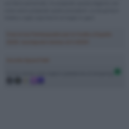
corridore pensionato, ho preparato questa stagione così
come avevo preparato quelle precedenti. La mia grinta è
intatta e voglio esprimermi al meglio in gara”.
Crea la tua Fantasquadra per la Vuelta a España
2026: montepremi minimo di 5.000€!
Ascolta SpazioTalk!
Ci trovi anche sulle migliori piattaforme di streaming