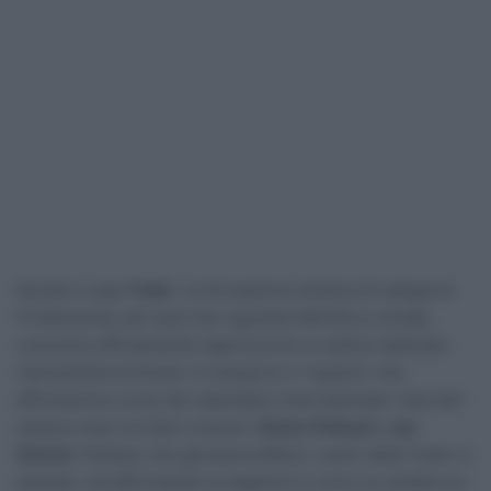
Novità in casa
Tudor
. La formazione elvetica di categoria
Professional, per quel che riguarda l’attività su strada,
comunica ufficialmente l’apertura di un settore dedicato
interamente al Gravel. A comporre il “reparto” che
affronterà le corse del calendario internazionale “sterrato”
saranno due corridori svizzeri,
Simon Pellaud
e
Jan
Stöckli
. Pellaud, che già aveva difeso i colori della Tudor in
passato, sta affrontando la stagione in corso su strada con