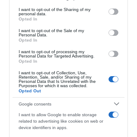
on the IAB’s List of Downstream Participants that may further
I want to opt-out of the Sharing of my
disclose it to other third parties.
personal data.
Opted In
Please note that this website/app uses one or more Google
services and may gather and store information including but
I want to opt-out of the Sale of my
Personal Data.
not limited to your visit or usage behaviour. You may click to
Opted In
grant or deny consent to Google and its third-party tags to
use your data for below specified purposes in below Google
I want to opt-out of processing my
Gravel, Wout Van Aert torna
Visma | Lease a Bike, Wout
consent section.
Personal Data for Targeted Advertising.
alle corse e vince subito
Van Aert torna in gara a
Opted In
dominando la Marly Grav
sorpresa questa domenica:
Race
sarà al via di una corsa gravel
I want to opt-out of Collection, Use,
Retention, Sale, and/or Sharing of my
10 Maggio 2026, 15:21
9 Maggio 2026, 12:15
Personal Data that Is Unrelated with the
Purposes for which it was collected.
Opted Out
Google consents
I want to allow Google to enable storage
related to advertising like cookies on web or
device identifiers in apps.