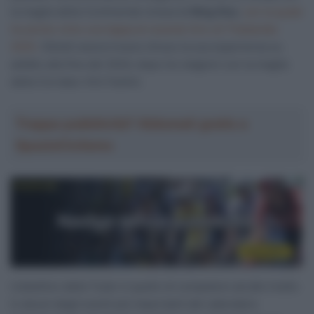
la maglia della Continental cinese
Li Ning Star,
con la quale
ha anche vinto una tappa al recente Giro di Thailandia
2025.
Stöckli aveva invece chiuso la sua esperienza su
asfalto alla fine del 2024, dopo tre stagioni con la maglia
della Corratec-Vini Fantini.
Troppa pubblicità? Abbonati gratis a
SpazioCiclismo
L’obiettivo della Tudor è quello di competere ad alto livello
in alcuni degli eventi più importanti del calendario