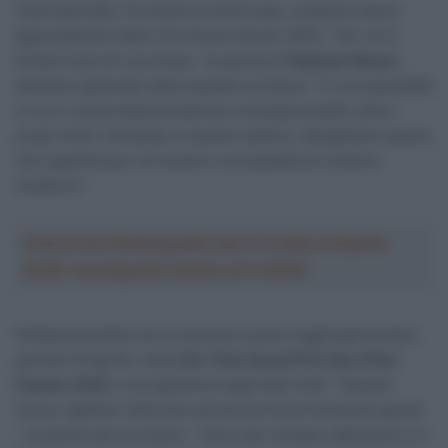
internazionale, fra America ed Europa, compresi alcuni
appuntamenti delle UCI Gravel Series 2025. “Per noi il
Gravel è più di una moda – le parole di
Raphael Meyer
,
direttore generale della squadra svizzera – È una specialità
in cui ci vuole determinazione e bisogna andare oltre i
propri limiti. Entrando in questo settore, allarghiamo quello
che significa per noi essere una squadra di ciclismo
moderno”.
Crea la tua Fantasquadra per la Vuelta a España
2026: montepremi minimo di 5.000€!
Pellaud esordirà con la vecchia-nuova maglia già domani,
giovedì 10 aprile, nella
Life Time Grand Prix Sea Otter
Classic 2025
, in programma negli Stati Uniti: “Questo
nuovo capitolo nella mia carriera arriva al momento giusto
– le parole del corridore – Sono ben lontano dall’essere un