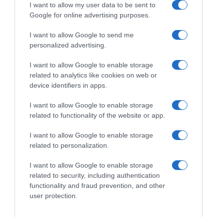
I want to allow my user data to be sent to
Gravel, Thomas De Gendt
Google for online advertising purposes.
Tudor Pro Cycling, Alexander
prosegue nel suo progetto-
Krieger si ritira e sale in
squadra con lo sponsor
I want to allow Google to send me
ammiraglia: “I giovani
Powerplus: “Per ora a correre
personalized advertising.
devono capire che il
siamo in due, ma per il 2030
fallimento fa parte del
puntiamo ad allargarci anche
I want to allow Google to enable storage
percorso quanto la vittoria”
alla strada”
related to analytics like cookies on web or
28 Ottobre 2025, 14:00
8 Gennaio 2026, 12:29
device identifiers in apps.
I want to allow Google to enable storage
related to functionality of the website or app.
Commenta
I want to allow Google to enable storage
related to personalization.
I want to allow Google to enable storage
© Copyright 2026, All Rights Reserved Designed by
related to security, including authentication
functionality and fraud prevention, and other
©SpazioCiclismo
Preferenze Privacy
user protection.
Contatti
Redazione
Privacy & Cookie Policy
Pubblicità