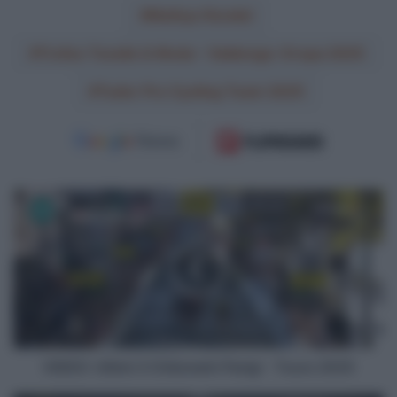
Mathys Rondel
Trofeo Tessile & Moda – Valdengo-Oropa 2025
Tudor Pro Cycling Team 2025
VIDEO:
Ultimi
3
Chilometri
Parigi
-
Tours
2025
VIDEO: Ultimi 3 Chilometri Parigi - Tours 2025