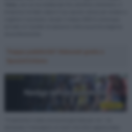
Yates
, con cui ha collaborato fino all’ultimo chilometro. Il
britannico ha fatto valere il suo spunto veloce per andare a
cogliere il successo, ma per il classe 2003 è comunque
arrivato un risultato di spessore nella sua prima stagione
da professionista.
Troppa pubblicità? Abbonati gratis a
SpazioCiclismo
“Finalmente è stata una buona giornata per noi – ha
dichiarato il transalpino ai nostri microfoni appena dopo