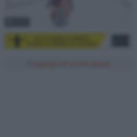
© Sirotti
Aggiungici alle tue fonti preferite