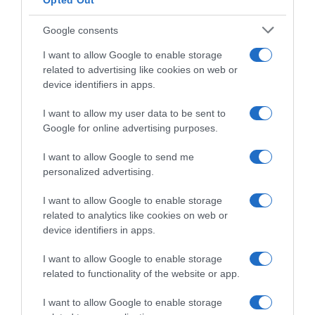
Opted Out
Google consents
I want to allow Google to enable storage
related to advertising like cookies on web or
device identifiers in apps.
I want to allow my user data to be sent to
Google for online advertising purposes.
Tudor, nel 2025 rendimento
Parigi-Tours 2025, Matteo
migliore rispetto a quasi la
Trentin: “Una vittoria
I want to allow Google to send me
metà delle squadre
importante per me,
personalized advertising.
WorldTour: “Ma per altri tre
sapevamo che si sarebbero
anni saremo Professional. Le
potuti guardare”
I want to allow Google to enable storage
regole sono queste…”
12 Ottobre 2025, 17:57
related to analytics like cookies on web or
17 Ottobre 2025, 10:40
device identifiers in apps.
I want to allow Google to enable storage
related to functionality of the website or app.
Commenta
I want to allow Google to enable storage