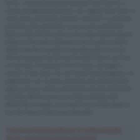
l’arrivo – Eravamo posizionati bene per tutto il giorno. Il
circuito era abbastanza tecnico, ma i ragazzi hanno fatto un
ottimo lavoro per tenerci davanti e mettermi in una buona
posizione sulla salita finale. Lì poi mi sono posizionato
dietro la UAE. Mi sono preso le mie responsabilità quando
Sivakov e Vine hanno attaccato e sono riuscito a essere
davanti. Alla fine raccolgo un secondo posto e non una
vittoria, ma penso che arrivare tra Adam Yates e Jay Vine
non sia male. Ovviamente vorrei vincere, ma magari ci
riuscirò un altro anno. Per me è quasi finita la stagione, sto
migliorando, non mi posso lamentare del secondo posto.
Sapevo che per vincere avrei dovuto staccare tutti gli altri,
era molto difficile riuscirci con Yates. Sarebbe stato
difficile fare di meglio. Lui è molto forte, ha fatto podio al
Tour de France e vinto corse importanti”.
Crea la tua Fantasquadra per la Vuelta a España
2026: montepremi minimo di 5.000€!