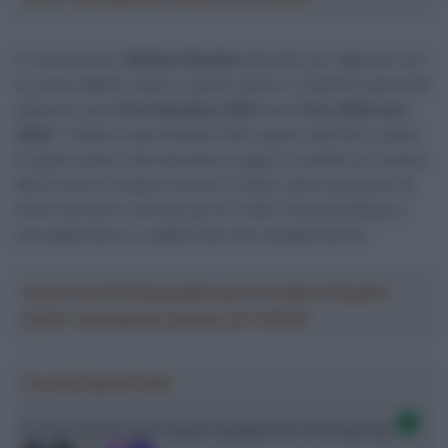
In conclusione,
Mathys Rondel
parla del suo rapporto con
le corse italiane, dopo il quarto posto in classifica generale
ottenuto sia al
Giro NextGen 2024
sia al
Giro d’Abruzzo
2025
: “L’Italia mi porta bene? Non saprei, alla fine si parla
di quarti posti e del secondo di oggi e io preferirei vincere.
Ma di sicuro mi piace correre in Italia. L’anno prossimo di
sicuro tornerò a correre qui al Trofeo Tessile & Moda, è
una salita dura e si addice alle mie caratteristiche”.
Crea la tua Fantasquadra per la Vuelta a España
2026: montepremi minimo di 5.000€!
Ascolta SpazioTalk!
Ci trovi anche sulle migliori piattaforme di streaming