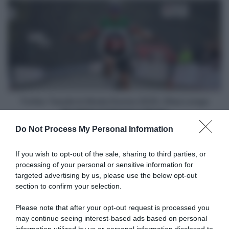
Trofeo
Tessile
&
Moda
Donne
2025,
Elisa
Longo
Borghini
si
Trofeo Tessile & Moda Donne 2025, Elisa Longo
impone
Borghini si impone a Oropa
a
Do Not Process My Personal Information
Oropa
Articoli correlati
If you wish to opt-out of the sale, sharing to third parties, or
processing of your personal or sensitive information for
targeted advertising by us, please use the below opt-out
section to confirm your selection.
Please note that after your opt-out request is processed you
may continue seeing interest-based ads based on personal