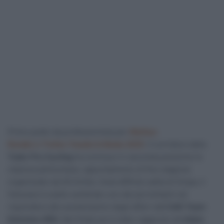
Primo podio da professionista per
Mathys
Rondel
al
Trofeo Tessile & Moda 2025
. Il corridore della
Tudor Pro Cycling
ha concluso in seconda posizione la
classica piemontese, appuntamento di fine stagione
organizzato da GS Emilia. Sulla difficile salita di Oropa, il
francese è subito sembrato uno dei più brillanti nel
rispondere alle accelerazioni degli alfieri dell’
UAE Team
Emirates-XRG
. Nel finale poi è stato raggiunto da
Adam