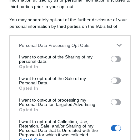
information utilized by us or personal information disclosed to
Giro d’Italia 2026, Matteo
Giro d’Italia 2026, incidente
Tosatto (DS Tudor)
in gruppo: Mathys Rondel
third parties prior to your opt-out.
sull’incidente di Mathys
finisce sul lunotto
Rondel con l’ammiraglia UAE:
dell’ammiraglia UAE
You may separately opt-out of the further disclosure of your
“Possiamo ritenerci
13 Maggio 2026, 15:59
personal information by third parties on the IAB’s list of
fortunati, date le
downstream participants.
circostanze”
14 Maggio 2026, 8:45
Personal Data Processing Opt Outs
This information may also be disclosed by us to third parties
on the IAB’s List of Downstream Participants that may further
I want to opt-out of the Sharing of my
disclose it to other third parties.
personal data.
Opted In
Please note that this website/app uses one or more Google
services and may gather and store information including but
I want to opt-out of the Sale of my
Personal Data.
not limited to your visit or usage behaviour. You may click to
Opted In
grant or deny consent to Google and its third-party tags to
use your data for below specified purposes in below Google
I want to opt-out of processing my
Tudor Pro Cycling, il 22enne
Tudor Pro Cycling, Alexander
consent section.
Personal Data for Targeted Advertising.
Mathys Rondel rinnova fino
Krieger si ritira e sale in
Opted In
al 2030
ammiraglia: “I giovani
devono capire che il
16 Marzo 2026, 14:35
I want to opt-out of Collection, Use,
fallimento fa parte del
Retention, Sale, and/or Sharing of my
percorso quanto la vittoria”
Personal Data that Is Unrelated with the
Purposes for which it was collected.
28 Ottobre 2025, 14:00