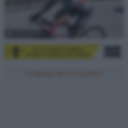
© ASO / Fabien Boukla
Aggiungici alle tue fonti preferite