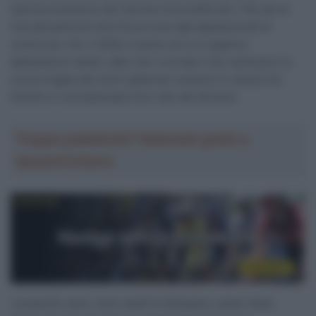
sponsorizzazione del marchio di prodotti per il fai-da-te
che già parecchi anni fa era noto agli appassionati di
ciclocross. Per il 2026, si parte con un organico
abbastanza ridotto, dato che i corridori che vestiranno la
nuova maglia dai colori gialloneri saranno lo stesso De
Gendt e il connazionale Arno Van den Broeck.
Troppa pubblicità? Abbonati gratis a
SpazioCiclismo
I propositi, però, sono quelli di allargarsi, passo dopo