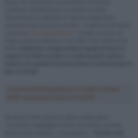
passo, fino ad arrivare a una struttura che possa
combinare l’attività Gravel con quella su strada:
“Attualmente non abbiamo le risorse e l’esperienza
necessarie per avere più corridori – le parole di De Gendt
raccolte da
Het Laatste Nieuws
– Iniziamo con due, ma
l’idea è quella di passare a 4 nel 2027, 6 nel 2028 e 8 nel
2029.
L’ambizione a lungo termine è quella di avere un
organico di dodici corridori, in modo da poter mettere
insieme una squadra di licenza almeno Continental per le
gare su strada
“.
Crea la tua Fantasquadra per la Vuelta a España
2026: montepremi minimo di 5.000€!
De Gendt rimane quindi un atleta a tempo pieno:
“Continuerò a gareggiare finché me la sento, ma devo
anche essere realista – il suo pensiero –
Quando vedo