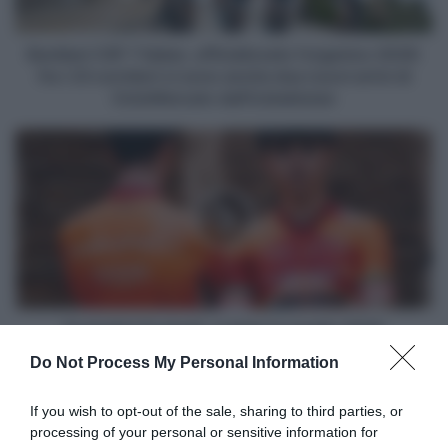
fra
i
23
Bardiani CSF 7 Saber, ufficializzato l'organico 2026:
corridori
fra i 23 corridori ci sono anche due nuovi arrivi di
ci
CicloMercato dall'Uzbekistan
sono
anche
Euskaltel-
due
Euskadi,
nuovi
svelata
arrivi
la
di
maglia
CicloMercato
2026
dall'Uzbekistan
Euskaltel-Euskadi, svelata la maglia 2026
Do Not Process My Personal Information
Articoli correlati
If you wish to opt-out of the sale, sharing to third parties, or
processing of your personal or sensitive information for