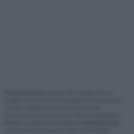
Thomas De Gendt
prosegue nello sviluppo del suo
progetto di creazione e consolidamento di una squadra
ciclistica. Il belga, che ha chiuso la sua attività
professionistica su strada a fine 2024, si era già dato al
Gravel
e nel 2026 sarà alla guida del
Powerplus Team
,
ovvero l’entità da lui stesso creata e sorretta dalla