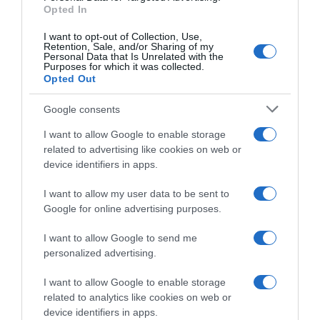
alle corse e vince subito
Van Aert torna in gara a
Opted In
dominando la Marly Grav
sorpresa questa domenica:
Race
sarà al via di una corsa gravel
I want to opt-out of Collection, Use,
Retention, Sale, and/or Sharing of my
10 Maggio 2026, 15:21
9 Maggio 2026, 12:15
Personal Data that Is Unrelated with the
Purposes for which it was collected.
Opted Out
Google consents
I want to allow Google to enable storage
related to advertising like cookies on web or
device identifiers in apps.
I want to allow my user data to be sent to
Google for online advertising purposes.
Campionati Italiani Gravel
2025, successi per Mattia
“Punti UCI per i fuggitivi”,
I want to allow Google to send me
Gaffuri e Carlotta Borello
l’idea di Thomas De Gendt
personalized advertising.
per incentivare le fughe nel
27 Luglio 2025, 14:30
ciclismo
I want to allow Google to enable storage
11 Febbraio 2026, 9:35
related to analytics like cookies on web or
device identifiers in apps.