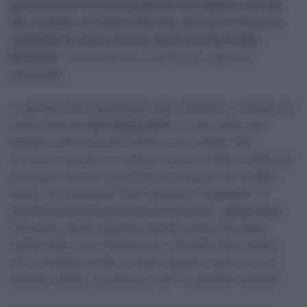
quanto lavoro mi richiede gestire una squadra con solo
due corridori, mi rendo conto che, nel caso si riesca ad
espandere le nostre attività, dovrò scendere dalla
bicicletta.
E servirà anche un più ampio supporto
gestionale”.
Lo sponsor che ha permesso all’ex corridore su strada, sul
podio finale del
Giro d’Italia 2012
, è, come detto, già
passato sulla scena del ciclismo fuori-strada: “Nel
ciclocross avevamo un campo di azione ridotto e all’epoca
potevamo muoverci più liberamente anche nel contatto
diretto con potenziali clienti attraverso l’ospitalità – le
parole del direttore generale di Powerplus,
Jeroen Nys
–
Pian piano questo aspetto è passato nelle mani degli
organizzatori e noi all’epoca non volevamo fare il passo
che ci avrebbe portato a essere sponsor ‘pieno’ di una
squadra. Quindi, una decina di anni fa, abbiamo lasciato”.