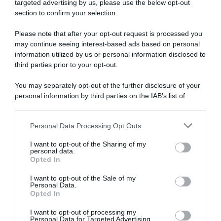
targeted advertising by us, please use the below opt-out
section to confirm your selection.
Please note that after your opt-out request is processed you
may continue seeing interest-based ads based on personal
information utilized by us or personal information disclosed to
Francia, brutta caduta per
Campionati Italiani Gravel
Romain Bardet sul Mont
2026, successi per Filippo
third parties prior to your opt-out.
Ventoux
Agostinacchio ed Erica
Magnaldi
You may separately opt-out of the further disclosure of your
8 Agosto 2026, 10:00
11 Luglio 2026, 13:30
personal information by third parties on the IAB’s list of
downstream participants.
Personal Data Processing Opt Outs
This information may also be disclosed by us to third parties
on the IAB’s List of Downstream Participants that may further
I want to opt-out of the Sharing of my
disclose it to other third parties.
personal data.
Opted In
Please note that this website/app uses one or more Google
services and may gather and store information including but
I want to opt-out of the Sale of my
Personal Data.
not limited to your visit or usage behaviour. You may click to
Opted In
grant or deny consent to Google and its third-party tags to
use your data for below specified purposes in below Google
I want to opt-out of processing my
Gravel, Wout Van Aert torna
Visma | Lease a Bike, Wout
consent section.
Personal Data for Targeted Advertising.