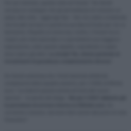
Per poi rientrare, questa volta nel Gravel: “De Gendt
cercava un sostegno che gli permettesse di crescere un
passo alla volta – aggiunge Nys – Noi non siamo un’azienda
che fa salti nel buio e quindi la sua idea di fondo per noi va
benissimo. Rispetto al ciclocross, inoltre, il Gravel ha un
respiro più internazionale e ci permetterà una maggiore
esposizione, sotto questo aspetto, soprattutto in paesi
dove siamo già attivi.
La strada? No, stiamo parlando di
investimenti di grandezza completamente diversa
“.
De Gendt sottolinea che i fondi destinati all’attività
complessiva della squadra saranno, per il 2026, di 85mila
euro: “La metà di questa somma arriverà dal nuovo
sponsor – le parole del belga –
Ma per il 2027 abbiamo già
la previsione di arrivare intorno ai 250mila euro.
Se
vorremmo crescere, dovremo farlo anche dal punto di vista
finanziario”.