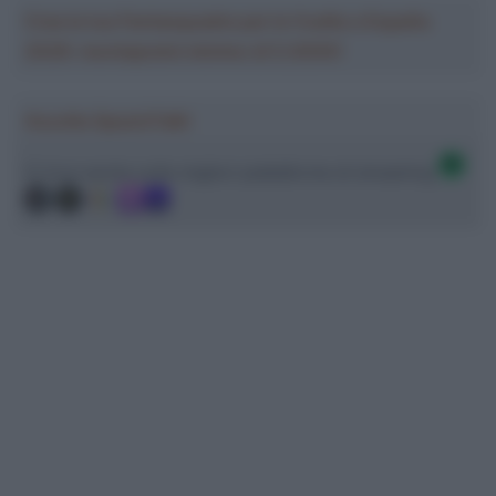
Crea la tua Fantasquadra per la Vuelta a España
2026: montepremi minimo di 5.000€!
Ascolta SpazioTalk!
Ci trovi anche sulle migliori piattaforme di streaming