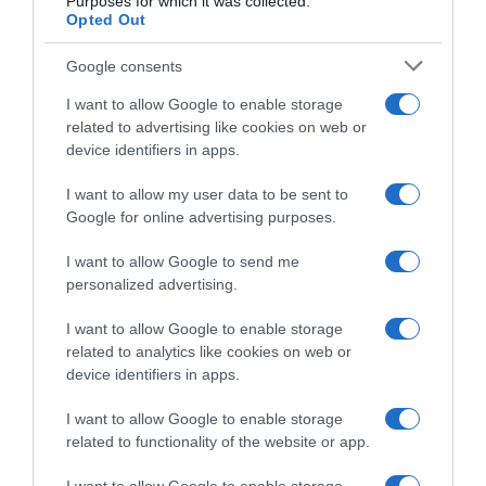
Purposes for which it was collected.
Opted Out
Google consents
I want to allow Google to enable storage
related to advertising like cookies on web or
device identifiers in apps.
I want to allow my user data to be sent to
Google for online advertising purposes.
Ciclocross, il Belgio spera
Visma | Lease a Bike, Jonas
ancora di poter aver Wout
Vingegaard: “Avrei potuto
I want to allow Google to send me
Van Aert per il Mondiale: “La
vincere il Tour 2025, lo credo
personalized advertising.
porta è ancora aperta”
ancora. Alla Visma corriamo
seguendo l’istinto”
26 Dicembre 2025, 16:59
I want to allow Google to enable storage
24 Dicembre 2025, 15:06
related to analytics like cookies on web or
device identifiers in apps.
I want to allow Google to enable storage
related to functionality of the website or app.
Commenta