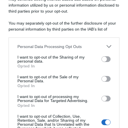
aerobica,
information utilized by us or personal information disclosed to
Volta a Catalunya Femenina
La Vuelta Femenina 2026,
penalizzando
2026, Marianne Vos
ritiro per Marianne Vos:
third parties prior to your opt-out.
lo
conquista l’ultima tappa
aveva finito la prima tappa
davanti alla compagna di
con una clavicola fratturata
scatto"
You may separately opt-out of the further disclosure of your
squadra Nienke Veenhoven –
4 Maggio 2026, 9:16
personal information by third parties on the IAB’s list of
Paula Blasi vincitrice finale
downstream participants.
21 Giugno 2026, 14:03
Personal Data Processing Opt Outs
This information may also be disclosed by us to third parties
on the IAB’s List of Downstream Participants that may further
I want to opt-out of the Sharing of my
disclose it to other third parties.
personal data.
Opted In
Please note that this website/app uses one or more Google
services and may gather and store information including but
I want to opt-out of the Sale of my
Personal Data.
not limited to your visit or usage behaviour. You may click to
Opted In
grant or deny consent to Google and its third-party tags to
use your data for below specified purposes in below Google
I want to opt-out of processing my
Soudal Quick-Step, Dylan
X2O Trofee, Wout Van Aert
consent section.
Personal Data for Targeted Advertising.
Van Baarle: “I metodi di
spiega la doppia foratura:
Opted In
allenamento della Visma non
“Sono stato un asino.
fanno per me. Forse per
Peccato, ero convinto di
I want to opt-out of Collection, Use,
Simon Yates era lo stesso…”
poter duellare con Mathieu”
Retention, Sale, and/or Sharing of my
Personal Data that Is Unrelated with the
9 Gennaio 2026, 19:18
29 Dicembre 2025, 17:01