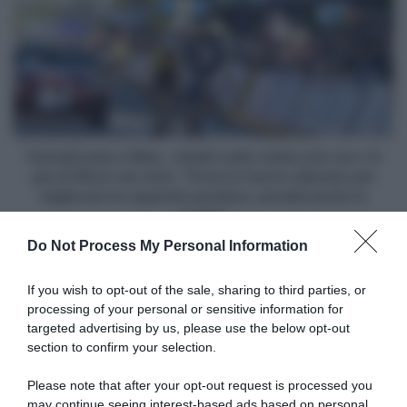
a
ora
Bike,
vogliamo
i
vederlo
dubbi
sfidare
sulla
Evenepoel
volata
e
che
Pogačar"
non
c'è
Visma|Lease a Bike, i dubbi sulla volata che non c'è
più
più di Wout van Aert: "Forse lo hanno allenato per
di
migliorare la capacità aerobica, penalizzando lo
Wout
scatto"
van
Do Not Process My Personal Information
Aert:
"Forse
Articoli correlati
lo
If you wish to opt-out of the sale, sharing to third parties, or
hanno
processing of your personal or sensitive information for
allenato
targeted advertising by us, please use the below opt-out
per
section to confirm your selection.
migliorare
la
Please note that after your opt-out request is processed you
capacità
may continue seeing interest-based ads based on personal