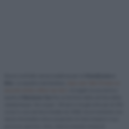
Nuovo contratto senza scadenza per la
Visma|Lease a
Bike
. La squadra neerlandese,
dopo aver fatto firmare un
accordo simile a Wout van Aert
, ha legato la sua storia a
quella di
Marianne Vos
fino al termine della carriera della
campionessa. Vos va per i 38 anni e ha già vinto più di 250
corse in una carriera iniziata nel 2006, ma al momento non
lascia intravedere alcun proposito di interrompere il suo
percorso sportivo. Anzi, vista la recente mossa di