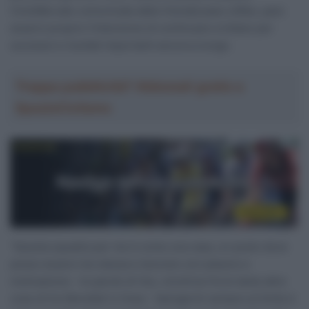
CicloMercato comunicata dalla Visma|Lease a Bike, pare
esserci proprio l’intenzione di continuare a lottare per
successi e risultati importanti ancora a lungo.
Troppa pubblicità? Abbonati gratis a
SpazioCiclismo
“Questa squadra per me è come una casa, un posto dove
posso essere me stessa e lavorare con piacere e
motivazione – le parole di Vos, vincitrice fra le tante altre
cose di tre Mondiali in linea – Spingermi sempre al limite è