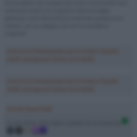
ancora quello che mi piace fare di più e nei prossimi anni
continuerò a farlo con la gioia di vestire la maglia
giallonera. Sono felicissima di continuare questa storia
insieme, con un impegno che non ha una data di
scadenza”.
Crea la tua Fantasquadra per la Vuelta a España
2026: montepremi minimo di 5.000€!
Crea la tua Fantasquadra per la Vuelta a España
2026: montepremi minimo di 5.000€!
Ascolta SpazioTalk!
Ci trovi anche sulle migliori piattaforme di streaming