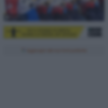
© LaPresse
Aggiungici alle tue fonti preferite