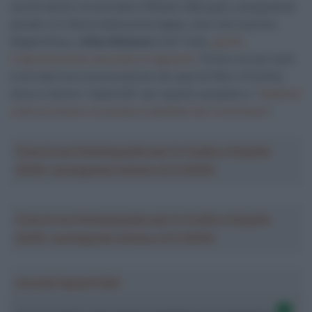
quindi deciso di escludere Wiebes dalla gara, assegnando
peraltro la vittoria della prima tappa, oltre che la prima
Maglia Rosa, a
Elisa Balsamo
(Lidl-Trek),
giunta
originariamente seconda al traguardo.
Poche ore più tardi
è arrivata una comunicazione da casa Sd Worx-Protime,
dove si dicono “sbalorditi” per quanto accaduto e “
dubbiosi
sulle procedure di pesatura adottate dai Commissari
“.
Crea la tua Fantasquadra per la Vuelta a España
2026: montepremi minimo di 5.000€!
Crea la tua Fantasquadra per la Vuelta a España
2026: montepremi minimo di 5.000€!
Ascolta SpazioTalk!