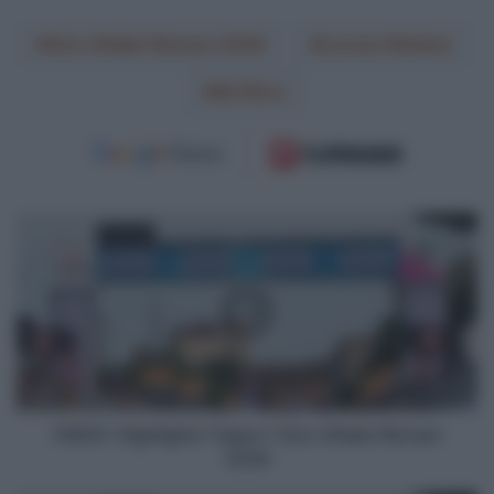
Giro d'Italia Women 2026
Lorena Wiebes
Sd Worx
VIDEO:
Highlights
Tappa
1
Giro
d'Italia
Women
2026
VIDEO: Highlights Tappa 1 Giro d'Italia Women
2026