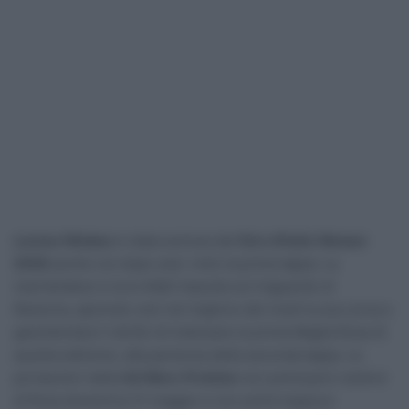
Lorena Wiebes
è stata esclusa dal
Giro d’Italia Women
2026
poche ore dopo aver vinto la prima tappa. La
neerlandese si era infatti imposta sul traguardo di
Ravenna, aprendo così nel migliore dei modi la sua corsa e
garantendosi il diritto di indossare la prima Maglia Rosa di
questa edizione, alla partenza della seconda tappa. La
portacolori della
Sd Worx-Protime
non potrà però vestirsi
di Rosa domenica 31 maggio e non potrà neppure