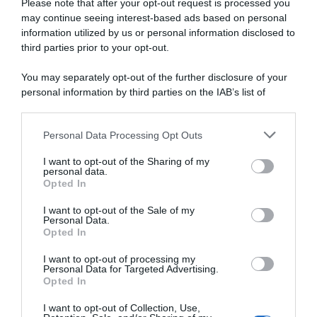
dalla
Please note that after your opt-out request is processed you
Giuria"
may continue seeing interest-based ads based on personal
information utilized by us or personal information disclosed to
Tour de France Femmes
Tour de France Femmes
2026, Lorena Wiebes fa
2026, il primo sigillo è di
third parties prior to your opt-out.
doppietta con una volata
Lorena Wiebes – Sesta Elisa
principesca! 2ª Elisa
Longo Borghini
You may separately opt-out of the further disclosure of your
Balsamo, 5ª Letizia
1 Agosto 2026, 18:12
personal information by third parties on the IAB’s list of
Paternoster
downstream participants.
2 Agosto 2026, 18:16
Personal Data Processing Opt Outs
This information may also be disclosed by us to third parties
on the IAB’s List of Downstream Participants that may further
I want to opt-out of the Sharing of my
disclose it to other third parties.
personal data.
Opted In
Please note that this website/app uses one or more Google
services and may gather and store information including but
I want to opt-out of the Sale of my
Personal Data.
not limited to your visit or usage behaviour. You may click to
Opted In
grant or deny consent to Google and its third-party tags to
use your data for below specified purposes in below Google
I want to opt-out of processing my
Giro di Polonia Women 2026,
Giro di Polonia Women 2026,
consent section.
Personal Data for Targeted Advertising.
Lorena Wiebes asso
Lorena Wiebes domina
Opted In
pigliatutto! Terza vittoria in
anche il secondo sprint – 3ª
tre tappe e anche la generale
Elisa Balsamo, 7ª Chiara
I want to opt-out of Collection, Use,
è sua – 2ª Elisa Balsamo
Consonni