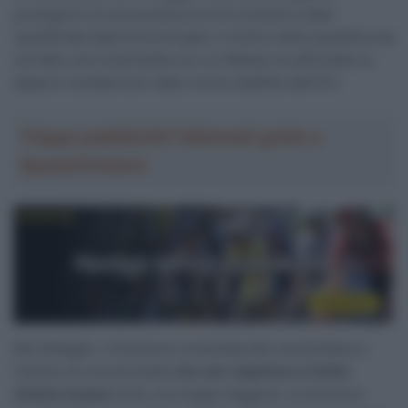
proseguire la sua avventura al Giro poiché è stata
squalificata dalla Giuria di gara. Il motivo della squalifica sta
nel fatto che la bicicletta con cui Wiebes ha affrontato la
tappa è risultata fuori dalle norme stabilite dall’UCI.
Troppa pubblicità? Abbonati gratis a
SpazioCiclismo
Nel dettaglio, l’infrazione contestata alla neerlandese è
l’utilizzo di una bicicletta
che non rispettava il limite
minimo di peso
(cioè, era troppo leggera). La Giuria ha