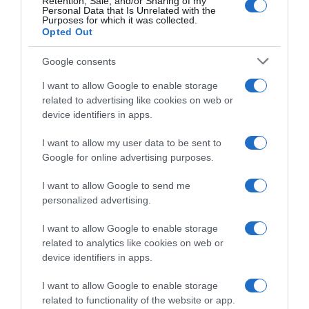
Retention, Sale, and/or Sharing of my
Personal Data that Is Unrelated with the
26 Luglio 2026, 15:24
25 Luglio 2026, 15:32
Purposes for which it was collected.
Opted Out
Google consents
I want to allow Google to enable storage
related to advertising like cookies on web or
device identifiers in apps.
I want to allow my user data to be sent to
Google for online advertising purposes.
Copenhagen Sprint 2026, tra
Giro d’Italia Women 2026,
le donne ennesimo dominio
doppia squalifica per la AG
I want to allow Google to send me
di Lorena Wiebes – 5ª Chiara
Insurance-Soudal per
personalized advertising.
Consonni, 6ª Elisa Balsamo
somma di cartellini gialli
13 Giugno 2026, 17:51
8 Giugno 2026, 9:48
I want to allow Google to enable storage
related to analytics like cookies on web or
device identifiers in apps.
I want to allow Google to enable storage
related to functionality of the website or app.