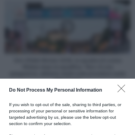
Giro
d'Italia
Women
2026,
la
squadra
di
Lorena
Wiebes
dopo
Giro d'Italia Women 2026, la squadra di Lorena
la
Wiebes dopo la squalifica: "Non c'è una
squalifica:
spiegazione, abbiamo dubbi sulle procedure usate
"Non
dalla Giuria"
c'è
Do Not Process My Personal Information
una
spiegazione,
Articoli correlati
abbiamo
If you wish to opt-out of the sale, sharing to third parties, or
dubbi
processing of your personal or sensitive information for
sulle
targeted advertising by us, please use the below opt-out
procedure
section to confirm your selection.
usate