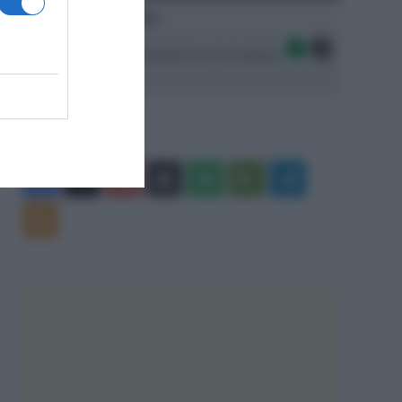
Ascolta SpazioTalk!
Seguici sulle migliori piattaforme di streaming:
Facebook
X
You
Apple
Spotify
Google
Telegram
Tube
Play
RSS