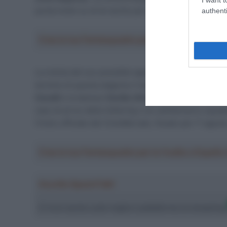
punta molto su di lei anche per le corse a tappe oltre 
authenti
Crea la tua Fantasquadra per la Vuelta a Españ
La notizia del suo possibile approdo alla FDJ-Suez è s
termine di questa stagione il team francese ha sotto con
Cavalli
e la danese
Cecilie Uttrup Ludwig
, ma non è 
caso di arrivo della Vollering o se cambieranno squadr
l’inizio ufficiale del CicloMercato, fissato per l’1 agost
Crea la tua Fantasquadra per la Vuelta a Españ
Ascolta SpazioTalk!
Ci trovi anche sulle migliori piattaforme di streamin