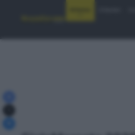
Notizie
Startlist
Co
Facebook
X
Messenger