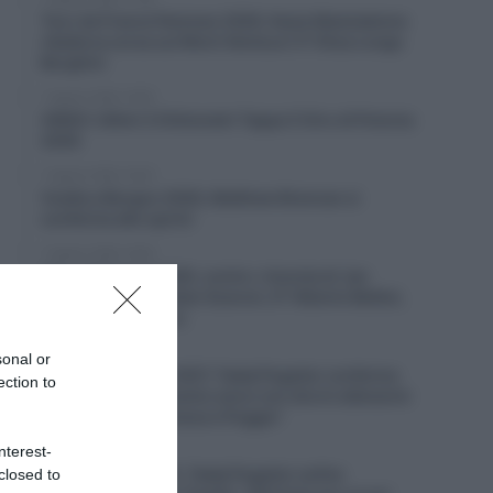
Tour de France Femmes 2026, Kasia Niewiadoma
ribalta la corsa sul Mont Ventoux! 3ª Elisa Longo
Borghini
7 Agosto 2026, 16:59
VIDEO: Ultimi 3 Chilometri Tappa 5 Giro di Polonia
2026
7 Agosto 2026, 16:43
Vuelta a Burgos 2026, Matthew Brennan si
conferma allo sprint
7 Agosto 2026, 16:29
Giro di Polonia 2026, contro-rimonta di Jan
Christen! 8° Christian Scaroni, 9° Alberto Bettiol,
10° Matteo Sobrero
7 Agosto 2026, 15:11
sonal or
Milano-Sanremo 2027, Tadej Pogačar conferma
ection to
l’assenza? “Il prossimo anno non dovrò allenarmi
sulle salite di Cipressa e Poggio”
nterest-
7 Agosto 2026, 14:30
UAE Emirates XRG, Tadej Pogačar sull’ex
closed to