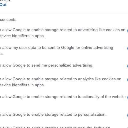
Out
azioCiclismo
consents
o allow Google to enable storage related to advertising like cookies on
evice identifiers in apps.
o allow my user data to be sent to Google for online advertising
s.
to allow Google to send me personalized advertising.
o allow Google to enable storage related to analytics like cookies on
evice identifiers in apps.
o allow Google to enable storage related to functionality of the website
orx-Protime, ma da diverse settimane si parlava con
e, data in cui scade il suo contratto, con la stessa dirigenza
ivi che hanno spinto la Vollering a cercare una nuova
o allow Google to enable storage related to personalization.
i di obiettivi di stagione, con
la campionessa del mondo
firmato un rinnovo pluriennale con lo squadrone olandese, che
o allow Google to enable storage related to security, including