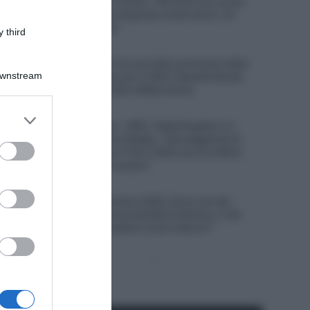
compagno Matteo Trentin: “All’inizio ero un po’
scettico, ma poi ho imparato molto da lui. Un
mentore eccellente”
 third
7 Agosto 2026, 13:31
Lotto-Intermarché, tre corridori promossi dalla
Downstream
squadra di sviluppo per il 2027: Kamiel Eeman,
Victor Vaneeckhoutte e Milan Donie
7 Agosto 2026, 12:57
er and store
UAE Team Emirates – XRG, Tadej Pogačar e il
to grant or
rapporto con Primoz Rogliç: “Una leggenda di
ed purposes
questo sport; dopo il Tour 2020 non ero felice
come sarei dovuto essere”
7 Agosto 2026, 12:25
Tour de France Femmes 2026, Anna van der
Breggen si ritira prima del Mont Ventoux, il ds:
“Non vogliamo prendere rischi ulteriori”
Pagina
Prossima
precedente
Pagina