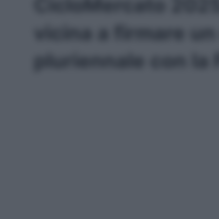
CicloMercato 2025
vicina a firmare un
pluriennale con la