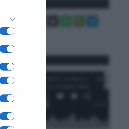
Seguici qui
Facebook
X
You
Apple
Spotify
Google
Telegram
Tube
Play
RSS
#SpazioTalk