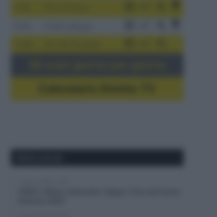
3-9/8
Giro di Polonia
4-8/8
Vuelta a Burgos
5-16/8
Giro del Portogallo
Gli orari giorno per giorno
Calendario Dirette TV
Ultimi articoli
7 Agosto 2026, 17:59
VIDEO: Ultimo chilometro Tappa 7 Tour de France
Femmes 2026
7 Agosto 2026, 17:38