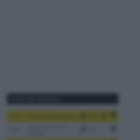
Corse della Settimana
1-9/8
Tour de France Femmes
China Xizang Trans-
2-6/8
Himalaya