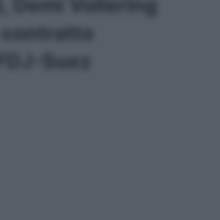
, Demi Vollering
 contratto
 FDJ-Suez