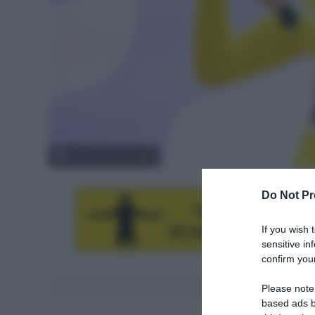
© ASO / Charly Lopez
Do Not Pr
If you wish 
sensitive in
confirm your
Aggiungici al
Please note
based ads b