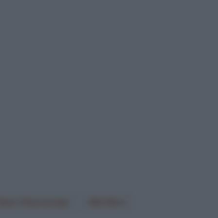
Suez-Futuroscope
Sd Worx