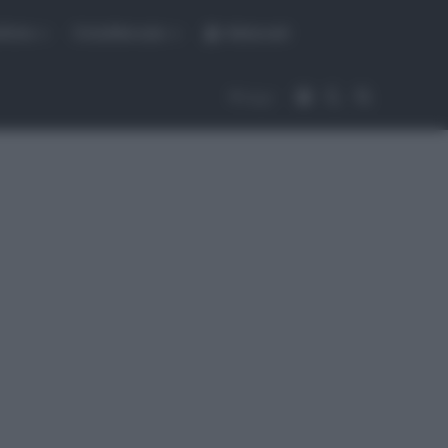
fiche
CicloMercato
Abbonati
Accedi
Cambia aspet
Cerca
Segui