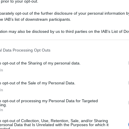
 prior to your opt-out.
rately opt-out of the further disclosure of your personal information by
he IAB’s list of downstream participants.
tion may also be disclosed by us to third parties on the IAB’s List of 
 that may further disclose it to other third parties.
 that this website/app uses one or more Google services and may gath
l Data Processing Opt Outs
including but not limited to your visit or usage behaviour. You may click 
 to Google and its third-party tags to use your data for below specifi
o opt-out of the Sharing of my personal data.
ogle consent section.
In
o opt-out of the Sale of my Personal Data.
ebbe vestire la maglia della
FDJ-Suez
. La vincitrice del Tour
In
uotidiano olandese
Algemeen Dagblad
,
confermando le
to opt-out of processing my Personal Data for Targeted
e negoziando per un contratto di più stagioni con il team
ing.
In
ossa di mercato sarebbe anche lo
sponsor tecnico
nire le biciclette anche alla FDJ-Suez.
o opt-out of Collection, Use, Retention, Sale, and/or Sharing
ersonal Data that Is Unrelated with the Purposes for which it
lected.