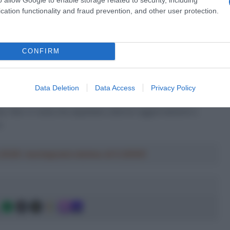
che per le classiche.
cation functionality and fraud prevention, and other user protection.
a 2026: montepremi minimo di 5.000€!
CONFIRM
tata confermata da diverse testare internazionali. Fino al
tratto altre due forti scalatrici come l’italiana
Marta
Data Deletion
Data Access
Privacy Policy
ancora dato sapere se le due leader rimarranno anche in
a. Non ci resta che aspettare ulteriori aggiornamenti o
o.
a 2026: montepremi minimo di 5.000€!
g