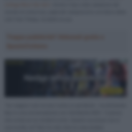
collega Wout Van Aert
. Anche il due volte campione del
mondo di ciclocross, papà del campioncino corridore della
Lidl-Trek Thibau, ha detto la sua.
Troppa pubblicità? Abbonati gratis a
SpazioCiclismo
“Se reagisci così ne esci come un perdente – ha dichiarato
Nys in una conversazione con l’emittente
NOS
– E penso
che ormai se ne renderà conto. Quanto successo non è
una novità, no? Non ho mai visto le cose andare