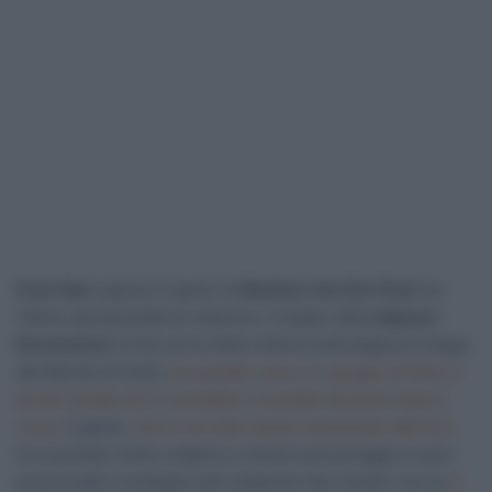
Sven Nys
capisce il gesto di
Mathieu Van Der Poel
ma
ritiene spropositata la reazione. Il leader della
Alpecin-
Deceuninck
ormai certo della vittoria nella tappa di Coppa
del Mondo di Hulst,
ha sputato verso un gruppo di tifosi a
bordo strada che lo avrebbero insultato durante tutta la
corsa
. Il gesto,
che lo ha visto anche sanzionato dall’UCI
,
ha suscitato molto scalpore e diversi personaggi si sono
pronunciati a sostegno del campione del mondo, tra cui
il