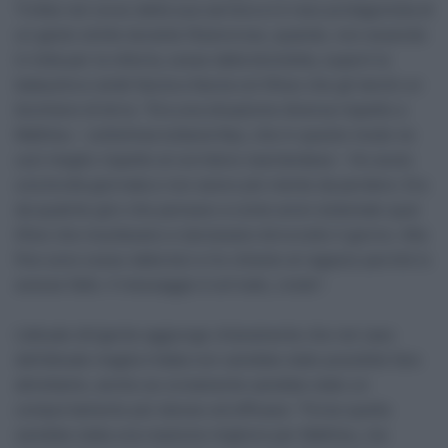
Trofee nel corso della sua carriera si è reso protagonista di
un gesto simile durante l’Azencross, quando, non essendo
in lotta per la vittoria, scese dalla bicicletta, superò la
balaustra e andò faccia a faccia col tifoso che gli lanciò un
bicchiere di birra. “Era una situazione diversa rispetto a
Mathieu – sottolinea tuttavia Nys, che in questo modo ne
uscì meglio rispetto al corridore neerlandese – Ho avuto
una brutta giornata e non avevo più niente da perdere. Era
da qualche giro che pensavo a come avrei sistemato quei
tifosi che insultavano e lanciavano birra tutto il giorno. Alla
fine sono sceso dalla bici e ho chiesto al ragazzo perché lo
avesse fatto. Il messaggio è arrivato, credo”.
L’attuale dirigente aggiunge chiaramente che nel caso
dell’attuale maglia iridata non sarebbe stato possibile fare
altrettanto, anche se ovviamente sarebbe stato un
comportamento più idoneo ed efficace: “Forse quella
sarebbe stata una reazione migliore per Mathieu, ma