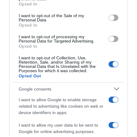
Opted In
Please note that this website/app uses one or more Google
services and may gather and store information including but
I want to opt-out of the Sale of my
Personal Data.
not limited to your visit or usage behaviour. You may click to
Opted In
grant or deny consent to Google and its third-party tags to
use your data for below specified purposes in below Google
I want to opt-out of processing my
Tour de France 2026,
Tour de France 2026,
consent section.
Personal Data for Targeted Advertising.
Mathieu van der Poel dopo il
capolavoro Mathieu van der
Opted In
capolavoro parigino: “Era un
Poel: attacca a Montmartre
anno che ci pensavo, era una
con Tadej Pogačar e resiste
I want to opt-out of Collection, Use,
delle vittorie che volevo e che
di un niente alla rimonta del
Retention, Sale, and/or Sharing of my
mi mancava”
gruppo! Per lo sloveno 5°
Personal Data that Is Unrelated with the
Purposes for which it was collected.
trionfo finale alla Grande
26 Luglio 2026, 20:28
Opted Out
Boucle
26 Luglio 2026, 19:56
Google consents
I want to allow Google to enable storage
related to advertising like cookies on web or
device identifiers in apps.
I want to allow my user data to be sent to
Google for online advertising purposes.
Tour de France 2026,
Tour de France 2026,