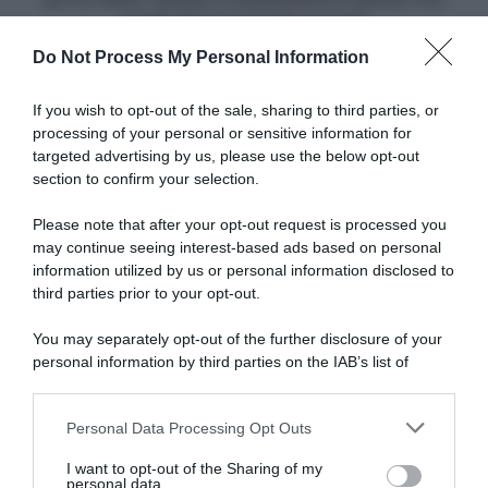
poi
voglio dare con il mio record'"
ho
Do Not Process My Personal Information
detto
'Questo
Articoli correlati
è
If you wish to opt-out of the sale, sharing to third parties, or
esattamente
processing of your personal or sensitive information for
il
targeted advertising by us, please use the below opt-out
lascito
section to confirm your selection.
che
voglio
Please note that after your opt-out request is processed you
dare
may continue seeing interest-based ads based on personal
con
information utilized by us or personal information disclosed to
Mondiali MTB Val di Sole
Alpecin-Premier Tech,
il
2026, grande attesa per la
Mathieu van der Poel
third parties prior to your opt-out.
mio
sfida tra Mathieu van der
rinuncia ai Criterium post-
Poel e Tom Pidcock
Tour per preparare i Mondiali
record'"
You may separately opt-out of the further disclosure of your
di MTB – Poi, forse, due gare
29 Luglio 2026, 15:11
personal information by third parties on the IAB’s list of
su strada e la presenza a
downstream participants.
Montréal 2026
27 Luglio 2026, 10:40
Personal Data Processing Opt Outs
This information may also be disclosed by us to third parties
on the IAB’s List of Downstream Participants that may further
I want to opt-out of the Sharing of my
disclose it to other third parties.
personal data.