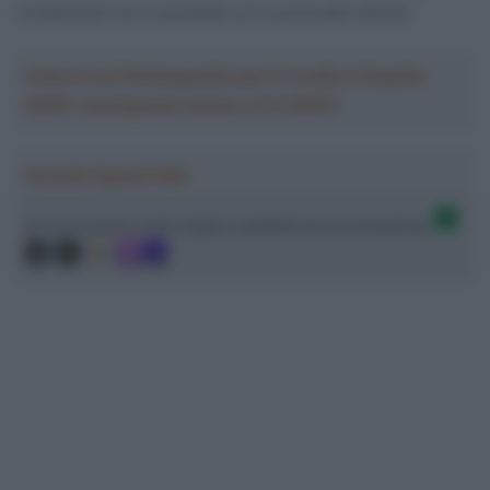
ovviamente non è possibile se si punta alla vittoria”.
Crea la tua Fantasquadra per la Vuelta a España
2026: montepremi minimo di 5.000€!
Ascolta SpazioTalk!
Ci trovi anche sulle migliori piattaforme di streaming