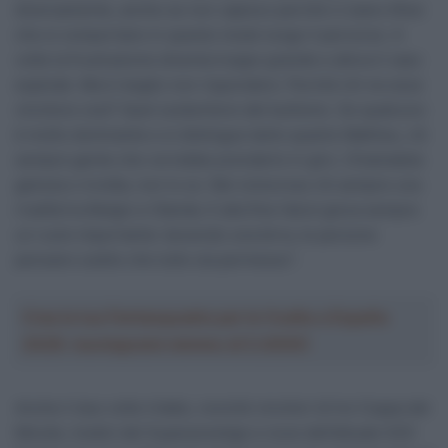
diversamente, anche se non capisco perché ci siano tifosi
che si comportano in questo modo lungo il percorso. A
volte la frustrazione diventa troppo grande e allora il vaso
esplode. Ma è meglio non rispondere. Perché chi ne esce
vincitore così? Quel sostenitore del bullismo. Se qualcuno
è molto dominante e si distingue tanto quanto Mathieu, c’è
sempre gente che vorrebbe prenderlo in giro. Chiamatela
gelosia o invidia, non lo so. Nel ciclocross c’è sempre una
rivalità tra Belgio e Olanda. E alla fine l’alcol gioca sempre
un ruolo importante: bevendo una birra, le persone
pensano subito che tutto sia permesso”.
Crea la tua Fantasquadra per la Vuelta a España
2026: montepremi minimo di 5.000€!
Anche il due volte iridato, nonché vincitori di tre Coppa del
Mondo, tredici del Superprestige e nove dell’attuale X2O