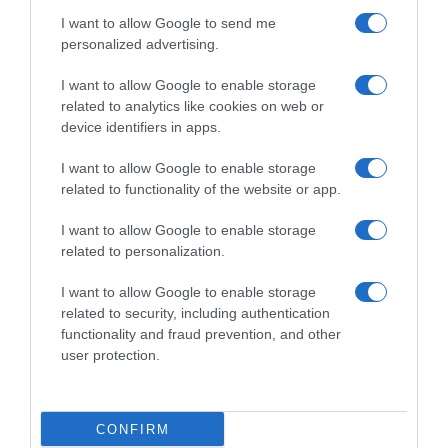
Mathieu van der Poel
Mathieu van der Poel sui
I want to allow Google to send me
premiato come gregario della
controlli antidoping notturni:
personalized advertising.
terza settimana
“Spero che non diventi la
norma”
26 Luglio 2026, 10:33
I want to allow Google to enable storage
22 Luglio 2026, 16:20
related to analytics like cookies on web or
device identifiers in apps.
I want to allow Google to enable storage
related to functionality of the website or app.
Commenta
I want to allow Google to enable storage
related to personalization.
I want to allow Google to enable storage
© Copyright 2026, All Rights Reserved Designed by
related to security, including authentication
functionality and fraud prevention, and other
©SpazioCiclismo
Preferenze Privacy
user protection.
Contatti
Redazione
Privacy & Cookie Policy
Pubblicità
Lavora con noi
VeloPro
CONFIRM