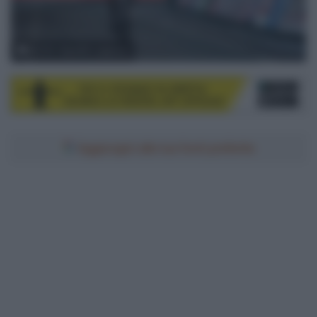
© UCI / SportPic_Agency
Aggiungici alle tue fonti preferite