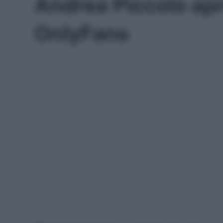
Andrea Piccolo ap
OnlyFans