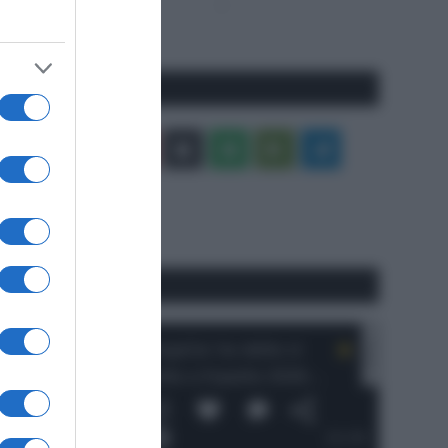
Pagina
Prossima
precedente
Pagina
Seguici qui
Facebook
X
You
Apple
Spotify
Google
Telegram
Tube
Play
RSS
#SpazioTalk