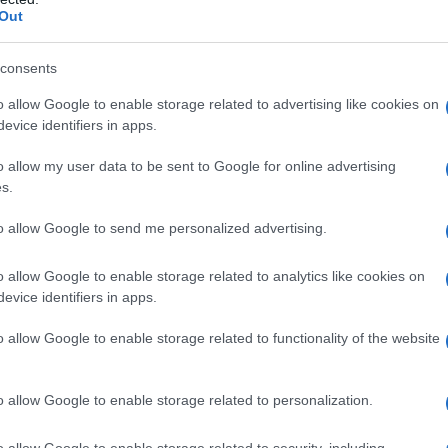
Out
consents
o allow Google to enable storage related to advertising like cookies on
evice identifiers in apps.
o allow my user data to be sent to Google for online advertising
s.
to allow Google to send me personalized advertising.
o allow Google to enable storage related to analytics like cookies on
evice identifiers in apps.
ucation – EasyPost del 21 giugno 2024 in cui si annuncia la
 Piccolo a causa del sospetto trasporto di ormone della
o allow Google to enable storage related to functionality of the website
 organismo internazionale nei giorni successivi al suo
o il risultato di una indagine condotta dall’Agenzia Test
o allow Google to enable storage related to personalization.
rganizzazione Nazionale AntiDoping italiana (NADO) e le forze
I felicita questa collaborazione e procederà con qualsiasi
o allow Google to enable storage related to security, including