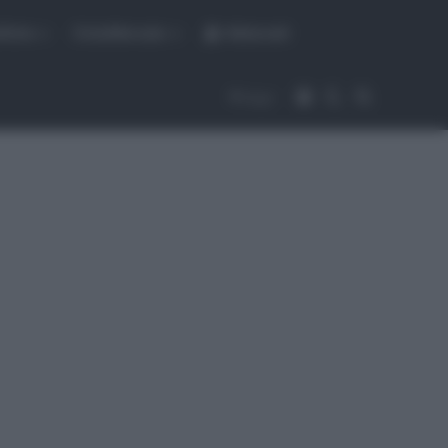
fiche
CicloMercato
Abbonati
Accedi
Cambia aspet
Cerca
Segui