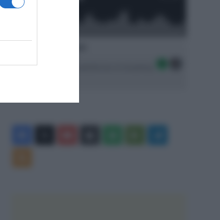
Ascolta SpazioTalk!
Seguici sulle migliori piattaforme di streaming:
Facebook
X
You
Apple
Spotify
Google
Telegram
Tube
Play
RSS