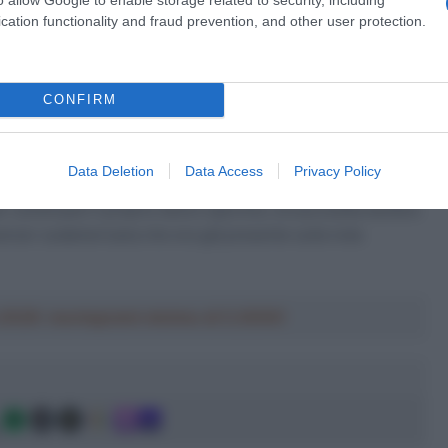
etto di questa collaborazione”.
cation functionality and fraud prevention, and other user protection.
a 2026: montepremi minimo di 5.000€!
CONFIRM
a “lavorativa” per il corridore magentano che recentemente ha
lista in assoluto ad aver fatto una scelta di questo tipo, ma
Data Deletion
Data Access
Privacy Policy
 a farlo. Se in alcuni casi, per alcuni atleti anche di altri
er continuare il proprio lavoro sportivo, la sua scelta sembra
uencer sudamericana che era già presente sulla nota
a 2026: montepremi minimo di 5.000€!
g