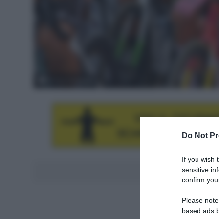
© Tour Colombia
Do Not Pr
If you wish 
sensitive in
Aggiungici al
confirm your
Please note
based ads b