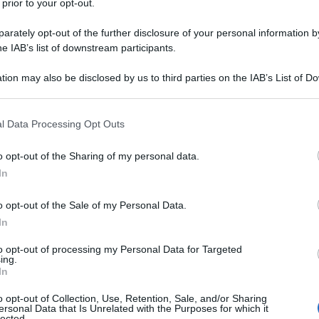
 prior to your opt-out.
rately opt-out of the further disclosure of your personal information by
he IAB’s list of downstream participants.
tion may also be disclosed by us to third parties on the IAB’s List of 
 that may further disclose it to other third parties.
 that this website/app uses one or more Google services and may gath
l Data Processing Opt Outs
including but not limited to your visit or usage behaviour. You may click 
 to Google and its third-party tags to use your data for below specifi
o opt-out of the Sharing of my personal data.
ogle consent section.
In
ronto ad aprirne un’altra. Licenziato dalla EF Education –
utorità nella giornata di venerdì 21 giugno, al suo rientro
o opt-out of the Sale of my Personal Data.
mone della crescita
“. Il corridore aveva poi ammesso di
In
nominare, precisando tuttavia, a sua difesa, di non essere
to opt-out of processing my Personal Data for Targeted
via cautelare dal Tribunale Nazionale Antidoping italiano
ing.
gruppo, anche se al momento non è sanzionato dall’UCI.
In
o opt-out of Collection, Use, Retention, Sale, and/or Sharing
ersonal Data that Is Unrelated with the Purposes for which it
azioCiclismo
lected.