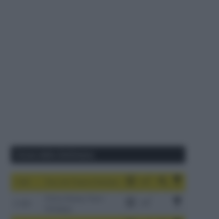
Corse della Settimana
1-9/8
Tour de France Femmes
China Xizang Trans-
2-6/8
Himalaya