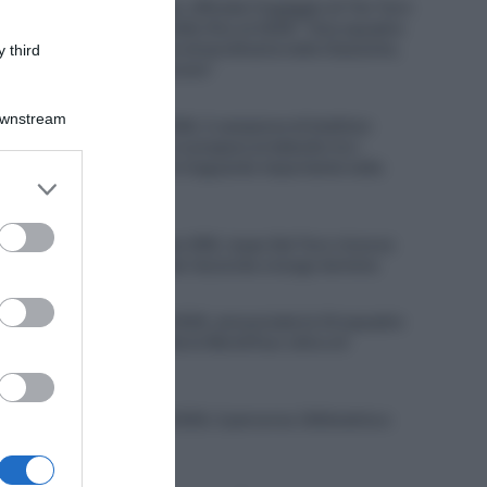
Soudal Quick-Step, ufficiale l’ingaggio di Tim Torn
Teutenberg, contratto fino al 2028: “Una squadra
con una tradizione straordinaria nelle Classiche,
 third
dove voglio migliorare”
6 Agosto 2026, 11:07
Downstream
Decathlon CMA CGM, il campione di biathlon
Émilien Jacquelin si prepara al debutto tra i
professionisti: “Un traguardo importante nella
er and store
mia carriera”
to grant or
6 Agosto 2026, 10:37
ed purposes
UAE Team Emirates XRG, Isaac Del Toro rinnova
fino al 2031, trovato l’accordo a lungo termine
6 Agosto 2026, 10:31
Bretagne Classic 2026, annunciate le 24 squadre
al via: presenti tutte le WorldTour oltre a 6
Professional
6 Agosto 2026, 9:55
Bretagne Classic 2026, il percorso (Altimetria e
Planimetria)