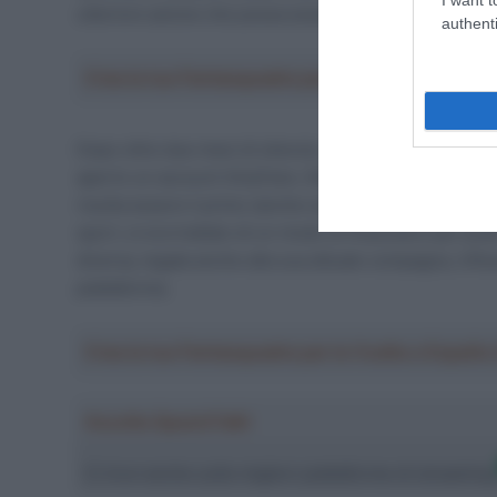
ulteriore azione che possa essere necessaria nel risp
authenti
Crea la tua Fantasquadra per la Vuelta a Españ
Dopo oltre due mesi di silenzio, arriva ora una svolt
aperto un account OnlyFans. Non si tratta del primo cic
risulta essere il primo (anche se ex) professionista uomo
sport, si era trattato di un modo di finanziarsi per pot
diversa, legata anche alla sua attuale compagna, infl
piattaforma.
Crea la tua Fantasquadra per la Vuelta a Españ
Ascolta SpazioTalk!
Ci trovi anche sulle migliori piattaforme di streamin