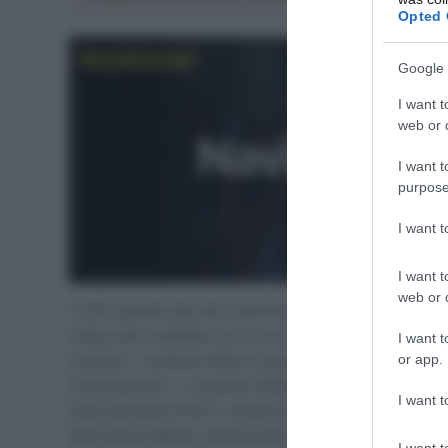
Opted 
Google 
I want t
web or d
I want t
purpose
I want 
I want t
web or d
“L’UCI prende atto del comunicato emesso dalla EF Ed
rottura del contratto con il corridore italiano Andrea
I want t
or app.
crescita – recitava infatti la nota emessa dal massimo
licenziamento – I controlli effettuati sul corridore son
I want t
Internazionale (ITA) in stretta collaborazione con l’O
dell’ordine italiane (nucleo NAS dei Carabinieri). L’UC
I want t