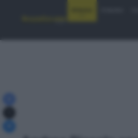
Notizie
Startlist
Co
Facebook
X
Messenger