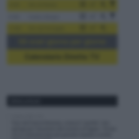
3-9/8
Giro di Polonia
4-8/8
Vuelta a Burgos
5-16/8
Giro del Portogallo
Gli orari giorno per giorno
Calendario Dirette TV
Ultimi articoli
6 Agosto 2026, 13:16
Tour de France Femmes, cresce il “partito” che
spinge per l’aumento del numero di tappe: “Ormai
c’è un interesse ben più grande rispetto a molte